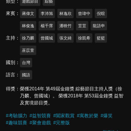
類型
遊戲節目
綜藝
來賓
蔣偉文
李沛旭
林逸欣
曾瑋中
倪暄
林俊逸
楊千霈
潘映竹
荳荳
龍語申
主持
徐乃麟
曾國城
張文綺
徐凱希
籃籃
巫苡萱
國別
台灣
語言
國語
得獎
榮獲2014年 第49屆金鐘獎 綜藝節目主持人獎（徐
乃麟、曾國城）。 榮獲2018年 第53屆金鐘獎 益智
及實境節目獎。
#
考驗腦力
#
益智競賽
#
闔家觀賞
#
寓教於樂
#
爆笑
#
趣味競賽
#
聚會遊戲
#
完整版