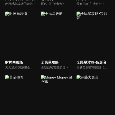
節目精心設計的遊戲內容，包括深受觀眾喜愛並且火紅於各大專院校的【TEMPO系列】，考驗藝人用肢體表達能力以及聯想能力的【你是WORD演】、【會演是英雄】，考驗英文程度的【EAR傳耳ABC】，超簡單、超爆笑的【看你怎麼說】，以及考驗藝人反應、機智以及隊友默契的【不可能的默契】等單元，逗趣又爆笑！
原名《好神卡卡》，後改名為《超級好神》，是一檔益智類綜藝節目，由「A咖天王」徐乃麟搭配黃鐙輝主持。「好神智慧王」、「好神記憶王」、「誰是爆點王」、「好神送好禮」四個單元，讓來賓一較高下。比反應，比記憶，比機智，比膽識，幸運女神的眷顧與遠離永遠都是個未知數！
最有Fu的主持組合：「A咖天王」徐乃麟+「好神天心」朱芯儀+「真理大學校花」洪棠+「台大獸醫碩士」LYDIA。遊戲的層層關卡，來賓必須要和主持人比反應，比記憶，比機智，比膽識，幸運女神的眷顧與遠離永遠都是個未知數！
財神向錢衝
全民星攻略
全民星攻略•短影音
天天送您50萬現金，還有汽車大獎！不考智力、體力，挑戰家人、同事、同學、朋友互相了解的成渡和共同生活經驗。快來參加《財神向前衝》大獎通通送給您。
全新益智實境節目《全民星攻略》，由館長曾國城擔任把關者，考驗著每個來挑戰九宮格益智遊戲藝人明星。想要攻略九宮格關卡，透過創意聯想、邏輯推理、理想分析，才有機會獲取智慧星幣，帶走夢幻大獎。
全新益智實境節目《全民星攻略》，由館長曾國城擔任把關者，考驗著每個來挑戰九宮格益智遊戲藝人明星。想要攻略九宮格關卡，透過創意聯想、邏輯推理、理想分析，才有機會獲取智慧星幣，帶走夢幻大獎。