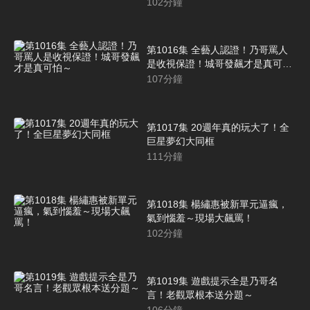
102
分鐘
第1016集 全藝人認證！乃哥罵人
是收視保證！城哥發飆才是真可怕
～
107
分鐘
第1017集 20週年真的玩大了！全
巨星夢幻大同框
111
分鐘
第1018集 楊繡惠被新單元逼瘋，
氣到惱羞～現場大飆罵！
102
分鐘
第1019集 遊戲提示全是乃哥名
言！老觀眾根本送分題～