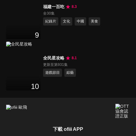
福建一百吃
8.3
全30集
紀錄片
文化
中國
美食
9
全民星攻略
8.1
更新至第931集
遊戲節目
綜藝
10
下載 ofiii APP