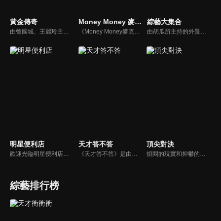
黃金傳奇
Money Money 麥克瘋
綜藝大集合
由曾國城、王麗玲主持，許多人記憶中的經典外景綜藝節目之一。每次闖關成功的隊伍，可獲得藏寶圖；拼湊出完整藏寶圖者，可憑著藏寶圖提示至寶箱放置處；最後以正確寶箱之正確答案鑰匙開啟成功者，除隊長本身外的每位參賽者，即可獲得價值新台幣5萬元之黃金金牌。
《Money Money麥克瘋》節目強調不比音準、不比音色，也不比外型、外貌、氣質、長相等如何，只強調只要歌詞記得牢，就可以參加比賽。
由胡瓜所主持的外景綜藝節目，秉持著「幸福好運到，獎金送夠夠」的精神，和眾多藝人與鄉親同樂玩遊戲拿獎金，介紹各地的人文、美食、特產等，提供豐富多元的內容，不間斷的笑料，讓您忘卻一切煩惱、開懷大笑。
明星便利店
天才答不答
頂尖對決
歡迎光臨明星便利店！你覺得便利店裡面有什麼？關東煮？茶葉蛋？還是讓你尖叫的大明星？一家擁有明星的便利店，到底有多稀奇，你會不會想要光臨呢？
《天才答不答》是由吳宗憲和吳怡霈共同主持的益智節目。節目設立高額的獎金來考驗藝人們真實的人性，同時將題目立體化，讓你身歷其境去冒險答題。更有哪些出乎意料的處罰，讓藝人羞愧的不想再答錯！一個最接近「人性」與「真實」的益智節目，現在就讓吳宗憲帶你輕鬆玩轉知識。
煩悶的現實和抑鬱的社會，你需要的就是笑、大聲笑、開口笑，《頂尖對決》就要你笑到落ㄟ骸，最具綜藝實力的庹宗康，和喜感十足的納豆各自領軍對抗，藝人搞笑pk笑果十足，《頂尖對決》讓你忘掉一週煩惱！
綜藝排行榜