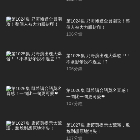
第1024集 乃哥慘遭全員圍攻！整
個人被大力膠封印！
106
分鐘
第1025集 乃哥演出魂大爆發 ! ! !
不拿影帝說不過去 ! ?
106
分鐘
第1026集 凱希講台語莫名喜感！
一句比一句更可愛❤
107
分鐘
第1027集 康茵茵提示太荒謬，尷
尬到想原地消失！
107
分鐘