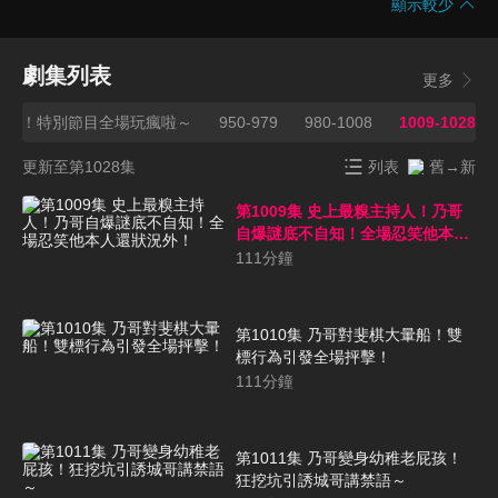
顯示較少
劇集列表
更多
新年！特別節目全場玩瘋啦～
950-979
980-1008
1009-1028
更新至第1028集
列表
舊→新
第1009集 史上最糗主持人！乃哥
自爆謎底不自知！全場忍笑他本人
還狀況外！
111
分鐘
第1010集 乃哥對斐棋大暈船！雙
標行為引發全場抨擊！
111
分鐘
第1011集 乃哥變身幼稚老屁孩！
狂挖坑引誘城哥講禁語～