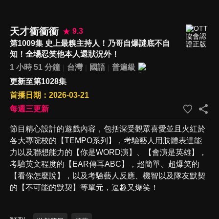
天才衝衝衝
9.3
第1009集 史上最糗主持人！乃哥自爆謎底不自
知！全場忍笑他本人還狀況外！
1 小時 51 分鐘
台灣
國語
普遍級
更新至第1028集
首播日期：2026-03-21
每週三更新
節目精心設計的遊戲內容，包括深受觀眾喜愛並且火紅於
各大專院校的【TEMPO系列】，考驗藝人用肢體表達能
力以及聯想能力的【你是WORD演】、【會演是英雄】，
考驗英文程度的【EAR傳耳ABC】，超簡單、超爆笑的
【看你怎麼說】，以及考驗藝人反應、機智以及隊友默契
的【不可能的默契】等單元，逗趣又爆笑！