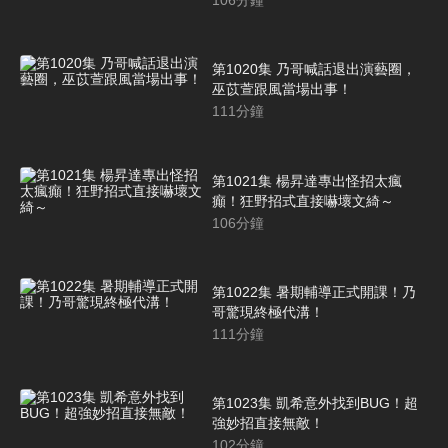
106
分鐘
第1020集 乃哥喊話退出演藝圈，
巫苡萱跟風當場出事！
111
分鐘
第1021集 楊昇達專出怪招太瘋
癲！狂野招式直接嚇壞文綺～
106
分鐘
第1022集 暑期輔導正式開課！乃
哥驚現終極代溝！
111
分鐘
第1023集 凱希意外找到BUG！超
強妙招直接無敵！
102
分鐘