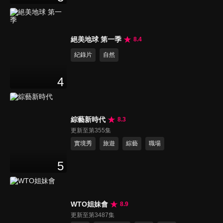
絕美地球 第一季
8.4
紀錄片
自然
4
綜藝新時代
8.3
更新至第355集
實境秀
旅遊
綜藝
職場
5
WTO姐妹會
8.9
更新至第3487集