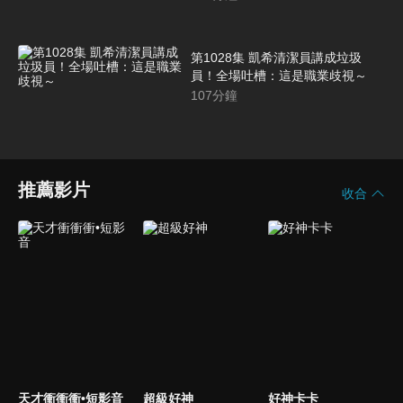
第1028集 凱希清潔員講成垃圾
員！全場吐槽：這是職業歧視～
107
分鐘
推薦影片
收合
天才衝衝衝•短影音
超級好神
好神卡卡