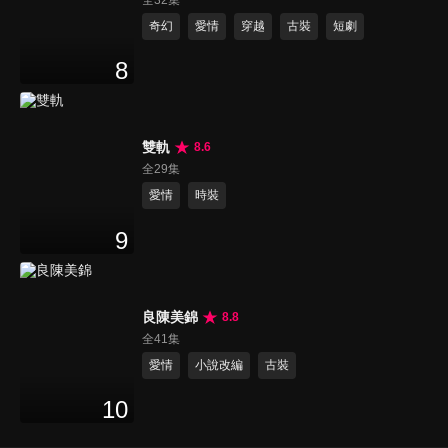
奇幻
愛情
穿越
古裝
短劇
8
雙軌
8.6
全29集
愛情
時裝
9
良陳美錦
8.8
全41集
愛情
小說改編
古裝
10