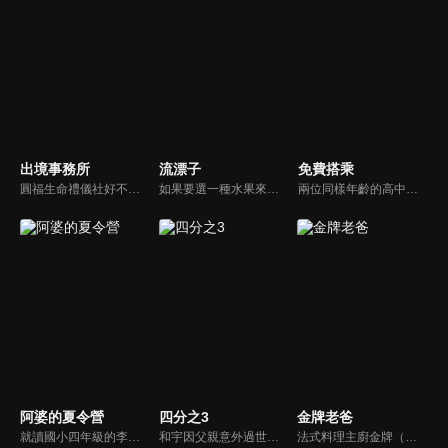
出境事務所
流漂子
免費搭乘
圓福生命禮儀社好不容易招聘了一批已有丙級執照的新人，其中之一的曉恩（黃姵嘉）能說善道、肯學耐操，但個性太過耿直，第一天上班就與家屬起了衝突，讓曉恩的直屬長官阿聖（吳慷仁）頭痛不已。這群菜鳥禮儀師在面對喪親客戶的服務過程中，也各自面臨不同的人生課題！
如果要選一種水果來代表，你的青春滋味會是什麼？對永康街知名冰店的老闆小羅而言，也許青春的滋味就是芒果吧！《流漂子》以小羅的成長經歷為題材，讓觀眾看見一個出生於民國50年代的青年，如何揮灑年輕的熱情與愛情，找出自己所行的道路，並同時映照近三十年來台灣社會的演變。
兩位同樣年齡的高中生，因為一張眷屬乘車證而有了交集；周瑞明為何冒名使用著別人的眷屬乘車證？那個叫呂理成的高中生，又為何會弄掉了他的眷屬乘車證呢？時間悠悠晃晃過了三十多年，所有的故事也將被一一揭開…
阿婆的夏令營
四分之3
金牌老爸
就讀國小四年級的李軒，對快到的暑假有很多美好想法，沒想到放暑假前一天，爸爸被派到外地、媽媽出差，爸爸只好半哄半騙帶李軒回花蓮老家。因為跟阿婆非常不熟，再加上阿婆家都是他討厭的藥草味，又沒有電動和網路，又一直逼他做家事、吃青菜，於是李軒一心想要逃離阿婆家、逃離這個變成惡夢的暑假！
和宇因父親意外過世而回到家鄉，面臨被迫接手的賣菜車生意，以及因跛腳而過度保護他的母親，頓時讓和宇的世界瞬間崩塌，陷入絕望。就在此時，和宇遇見駐村藝術家玟萱，第一個不把自己跛腳當回事的女孩，還約跛腳的自己去騎單車，她在和宇混亂的世界裡，開了一扇窗，並協助他重新理解所謂的家庭。
法式料理主廚金牌（屈中恆）與好友吳誠信（卜學亮）合開法式餐廳，不料，因資金週轉不良，誠信不告而別，金牌面臨積欠員工薪水及房租壓力，只得放棄苦心經營半年的餐廳，帶著妻女回家投靠母親（方芳）。精通料理卻對經營理財一竅不通的他，重新尋找工作卻處處碰壁，他的創業理想真能實現嗎？