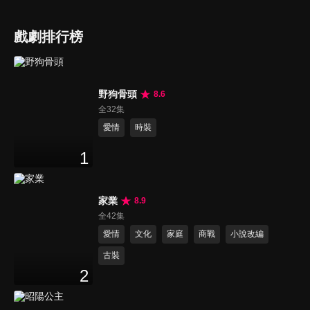
戲劇排行榜
野狗骨頭
8.6
全32集
愛情
時裝
1
家業
8.9
全42集
愛情
文化
家庭
商戰
小說改編
古裝
2