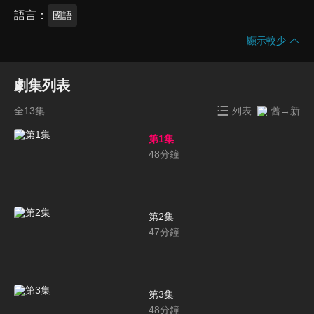
語言
國語
顯示較少
劇集列表
全13集
列表
舊→新
第1集
48
分鐘
第2集
47
分鐘
第3集
48
分鐘