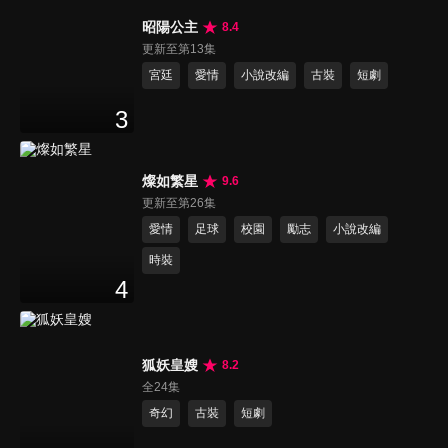
昭陽公主
8.4
更新至第13集
宮廷
愛情
小說改編
古裝
短劇
3
燦如繁星
9.6
更新至第26集
愛情
足球
校園
勵志
小說改編
時裝
4
狐妖皇嫂
8.2
全24集
奇幻
古裝
短劇