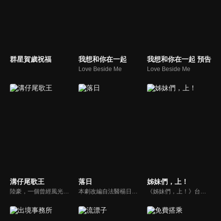
群星賀歲祝福
我想和你在一起
我想和你在一起 預告
Love Beside Me
Love Beside Me
溝仔尾歌王
落日
姊妹們，上！
陸豪，一個曾經風光但現在落魄返鄉的失意歌王，不得志的抑鬱及妻子的離開讓他成了酒鬼，但內心仍是個極為疼愛子女的父親。他的女兒紅紅因為害怕再失去親人，努力維繫著家庭；兒子陸江江厭惡父親讓自己在眾人面前抬不起頭，卻又無法完全割捨親情。
本劇改編自法醫楊日松先生一生所遭遇的真實案件。敘述終身奉獻台灣法醫志業、不求名利但求正義的法醫楊百川(劇中名)，及其從事於第一線法網工作的摯友、長官及學生，所共同面臨的刑事案件挑戰，是一部題材特殊且富社會意義的傳記式警匪推理劇集。
《姊妹們，上！》台劇線上看。一場棒球賽，展現女人永不放棄的韌性！阿曼達回到父親生前的工廠，副廠長早已帶著幹部離開，剩下女工作業員們接一些零星的工作撐著。銀行稽查員來，才知道工廠面臨拍賣危機，完全沒有業務經驗的阿曼達與組長阿鳳，開始著她們的冒險與挑戰…