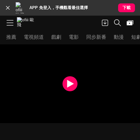
APP 免登入，手機觀看最佳選擇
下載
推薦
電視頻道
戲劇
電影
同步新番
動漫
短