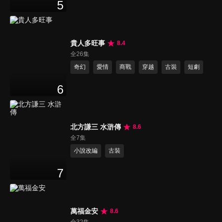
5
貴人多旺事
8.4
全26集
奇幻
愛情
商戰
穿越
古裝
短劇
6
北方謙三 水滸傳
8.6
全7集
小說改編
古裝
7
萬福金安
8.6
全32集