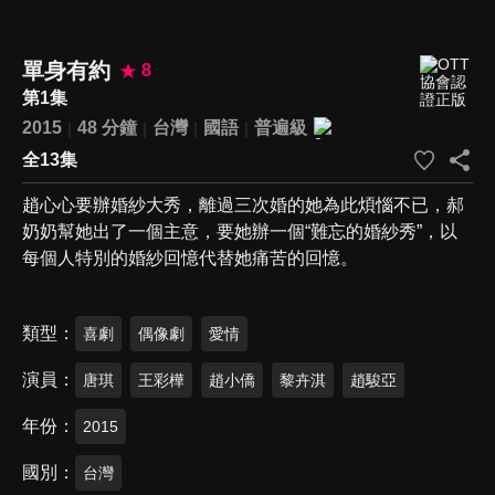
單身有約
8
第1集
2015
48 分鐘
台灣
國語
普遍級
全13集
趙心心要辦婚紗大秀，離過三次婚的她為此煩惱不已，郝
奶奶幫她出了一個主意，要她辦一個“難忘的婚紗秀”，以
每個人特別的婚紗回憶代替她痛苦的回憶。
類型
喜劇
偶像劇
愛情
演員
唐琪
王彩樺
趙小僑
黎卉淇
趙駿亞
年份
2015
國別
台灣