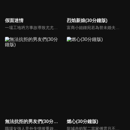
假面迷情
烈焰新娘(30分鐘版)
一場工地坍方事故導致尤尤家破人亡。衝動之下前去尋仇，卻誤傷安國軒之子齊東，被迫遠走他鄉。齊東暗中救她，隱瞞身世守護多年，只為揭開父親的陰謀。五年後，尤尤化名歸來，捲入星耀集團繼承權爭鬥。她與齊東歷經誤解與聯手，終查明父母冤案。真相大白，惡人伏法，兩人攜手走出黑暗，迎來光明未來。
富商小姐鍾宛若為替未婚夫劉子潤復仇，假意投誠敵對的夏軍，卻不料遭到夏軍少帥沐少離威脅強娶，由此各懷算計的倆人成為了夫妻，並在一系列鬥智鬥勇的婚後生活中愛上了彼此。而就在兩人濃情時，鍾宛若意外得知了沐少離的真實身份，在彼此的不信任和軍閥爭霸的陰謀下，相愛的倆人開始了互相折磨 。
無法抗拒的男友們(30分鐘版)
燃心(30分鐘版)
職場女強人意外失憶後重啟人生，一覺醒來，竟與公司老闆、部門總監、實習生三人同時「戀愛」。通過這甜蜜浪漫、驚險刺激又難以抉擇的感情生活後，最終發現愛情真正的意義。
龍城赤焰幫二當家傅雲月不顧哥哥傅雲崢的阻攔，偽裝身分接近沈家少爺沈西澤，為母報仇刺殺沈家老爺沈文德時，竟發現其中隱藏著更深的秘密。