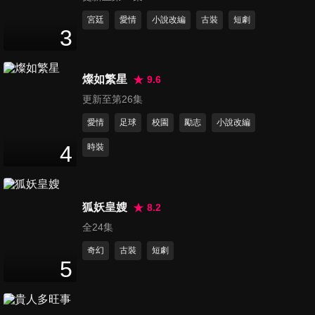
第11集
宮廷
愛情
小說改編
古裝
短劇
3
45
分鐘
燦如繁星
9.6
第12集
更新至第26集
46
分鐘
愛情
足球
校園
勵志
小說改編
4
時裝
第13集
46
分鐘
狐妖皇嫂
8.2
全24集
第14集
46
分鐘
奇幻
古裝
短劇
5
第15集