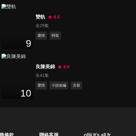
第20集
45
分鐘
雙軌
8.6
全29集
愛情
時裝
第21集
9
45
分鐘
良陳美錦
8.8
第22集
全41集
46
分鐘
愛情
小說改編
古裝
10
第23集
46
分鐘
第24集
務條款
聯絡客服
ofiii lt’s all free