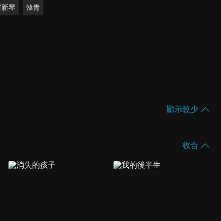
崔新琴
韓青
顯示較少
收合