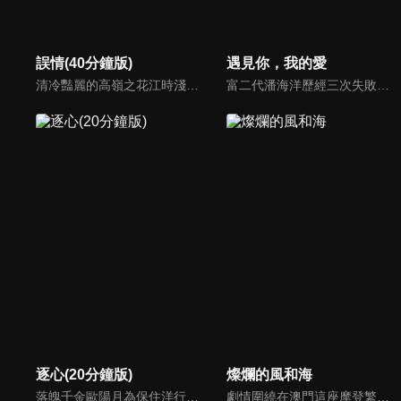
誤情(40分鐘版)
遇見你，我的愛
清冷豔麗的高嶺之花江時淺在遭受霸淩、暴力等一系列事件後，華麗蛻變逆襲歸來，用一場精心策劃強勢開啟自己的復仇之路，最終收穫內心救贖與愛情的故事。
富二代潘海洋歷經三次失敗婚姻，認為金錢阻礙愛情。唯第一任妻子陸雪怡真心待他。好友伊軒勸他隱藏身份。他在酒吧對芭蕾舞演員韓夢瑤一見鍾情。便化身業務經理與她相戀。熱戀中潘海洋決定娶韓夢瑤，卻在婚前發現韓夢瑤三年前曾是自己公司員工，進而揭開伊軒與韓夢瑤為還債設局圖謀他財產的陰謀...
逐心(20分鐘版)
燦爛的風和海
落魄千金歐陽月為保住洋行，查明父親死因，讓處心積慮接觸自己的秦霽風成為了自己的保鏢，對其日漸生情。與自己的青梅竹馬未婚夫梁嘉昊逐漸疏遠，正當兩人要攜手對抗黑暗時，不料真相揭開，兩人站在了對立面，一場虐心三角戀逐漸拉開帷幕...
劇情圍繞在澳門這座摩登繁華與古樸市井交織的城市中的三場奇遇。性格張揚的藝廊策展人陳嘉慧，與來澳門格蘭披治大賽車參賽的車手韓俊豪相遇，開啟了一段速度與激情共存的浪漫愛情的故事。