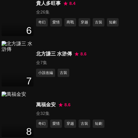
46
分鐘
貴人多旺事
8.4
全26集
奇幻
愛情
商戰
穿越
古裝
短劇
第16集
6
45
分鐘
北方謙三 水滸傳
8.6
第17集
46
分鐘
全7集
小說改編
古裝
7
第18集
46
分鐘
萬福金安
8.6
全32集
第19集
奇幻
愛情
穿越
古裝
短劇
46
分鐘
8