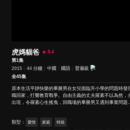
虎媽貓爸
8.4
第1集
2015
44 分鐘
中國
國語
普遍級
全45集
原本生活平靜快樂的畢勝男在女兒面臨升小學的問題時發
職回家，打響教育戰爭。自由主義的丈夫羅素不以為然，
出現，令羅素心生搖曳，回職場的畢勝男又遇到事業問題
類型
愛情
家庭
時裝