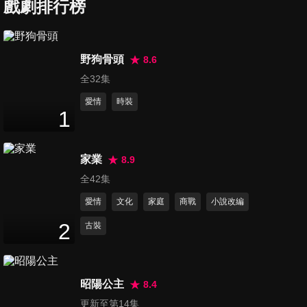
戲劇排行榜
第7集
野狗骨頭
8.6
45
分鐘
全32集
愛情
時裝
1
第8集
46
分鐘
家業
8.9
全42集
第9集
愛情
文化
家庭
商戰
小說改編
45
分鐘
2
古裝
第10集
44
分鐘
昭陽公主
8.4
更新至第14集