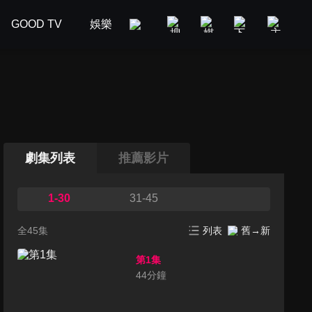
GOOD TV
娛樂
美食旅遊
新聞政論
汽車
劇集列表
推薦影片
1-30
31-45
全45集
列表
舊→新
第1集
44
分鐘