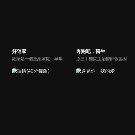
好運家
奔跑吧，醫生
羅家是一個重組家庭，早年喪偶的羅爸羅福全帶著一對龍鳳胎兒女，離異的羅媽郝茗帶著女兒郝有嘉，兩人走到一起，婚後又添了小女兒羅雨婷，成為罕見的六口之家。期盼著兒女們自己的“小家庭”和這個大家庭一樣幸福美滿，殊不知兒女們都各自出現了家庭的危機或人生的陣痛。
原三甲醫院主治醫師張弛因一起意外事件離開胸外科來到急救中心，和跟他行醫理念不合但是經驗豐富的急救醫生齊霽搭檔出車。急救中心的工作讓張弛應接不暇，各種突發狀況仍讓他暴露出“急救新人”的弱點，齊霽針對張弛表現出來的經驗不足毫不手軟，兩人成了一對歡喜冤家...