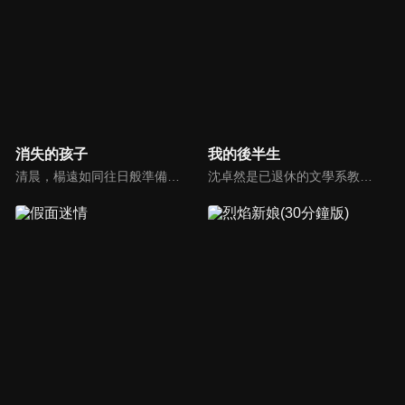
消失的孩子
我的後半生
清晨，楊遠如同往日般準備送兒子上學，兒子卻在樓道間離奇消失。頹廢男袁午與父親同住，過着假裝體面的雙面生活，某天卻在出租屋內突遇意外；女房東林楚萍突然匆忙搬離住所，原本平靜安穩的生活也被徹底攪亂。這些看似毫不相關的陌生人，隨着孩子的失蹤，一系列有關愛與救贖的秘密也逐漸浮出水面。
沈卓然是已退休的文學系教授，兒女雙全、三代同堂，髮妻去世後他在老友的鼓勵下開啟了相親之旅。善解人意的護士長因房產與他分道揚鑣；女科學家癌症復發選擇了不告而別；工會主任的強勢讓他受到心理打壓；酷似髮妻的物件提出了讓他為難的要求。不同的情感經歷給沈卓然帶來了新的成長。