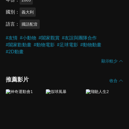
國別
義大利
語言
國語配音
#
友情
#
小動物
#
闔家觀賞
#
友誼與團隊合作
#
闔家歡動畫
#
動物電影
#
足球電影
#
動物動畫
#
2D動畫
顯示較少
推薦影片
收合