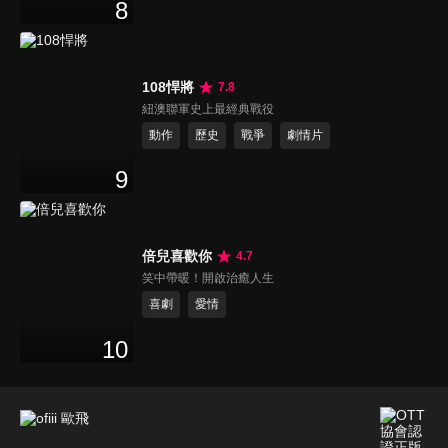
8
108悍將
7.8
紐澳聯軍史上最經典戰役
動作
歷史
戰爭
劇情片
9
倍兒喜歡你
4.7
笑中帶暖！開啟治癒人生
喜劇
愛情
10