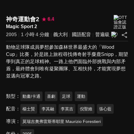
神奇運動會2
6.4
Magic Sport 2
2005
1 小時 4 分鐘
義大利
國語配音
普遍級
動物足球隊成員夢想參加森林世界最盛大的「Wood
Cup」比賽，於是踏上旅程尋找傳奇射手麋鹿Snipp，期望
學到真正的足球精神。一路上他們面臨外部挑戰與內部矛
盾，最終體會到唯有凝聚團隊、互相扶持，才能實現夢想
並邁向冠軍之路。
類型
動畫/卡通
喜劇
足球
運動
配音
楊士賢
李其融
李英吉
倪聖維
張心藍
導演
莫瑞吉奧弗雷斯蒂耶里 Maurizio Forestieri
年份
2005