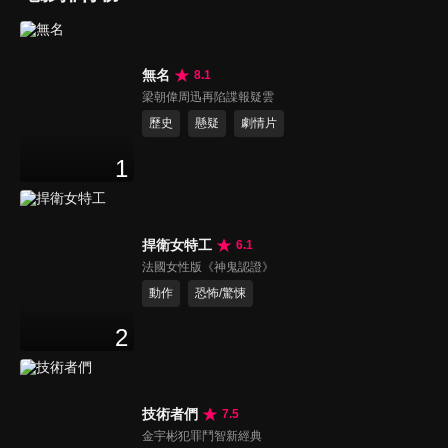
無名
8.1
梁朝偉周迅再陷諜報疑雲
歷史
懸疑
劇情片
1
捍衛女特工
6.1
法國女性版《神鬼認證》
動作
恐怖/驚悚
2
技術者們
7.5
金宇彬犯罪鬥智新經典