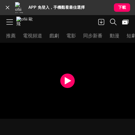
APP 免登入，手機觀看最佳選擇
下載
推薦
電視頻道
戲劇
電影
同步新番
動漫
短