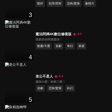
動作
犯罪/黑幫
恐怖/驚悚
劇情片
3
魔法阿媽4K數位修復版
8.5
我要把你阿媽賣掉！
動畫/卡通
喜劇
奇幻
家庭
4
老公不是人
6.4
腦洞大開！刷新三觀！
喜劇
恐怖/驚悚
科幻
5