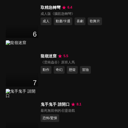
取精急轉彎
6.4
成人版《腦筋急轉彎》
成人
動畫/卡通
喜劇
歌舞片
6
龍嶺迷窟
5.5
《雲南蟲谷》原班人馬
動作
奇幻
懸疑
冒險
7
鬼手鬼手 請開口
8.1
最死無前例的召靈遊戲
恐怖/驚悚