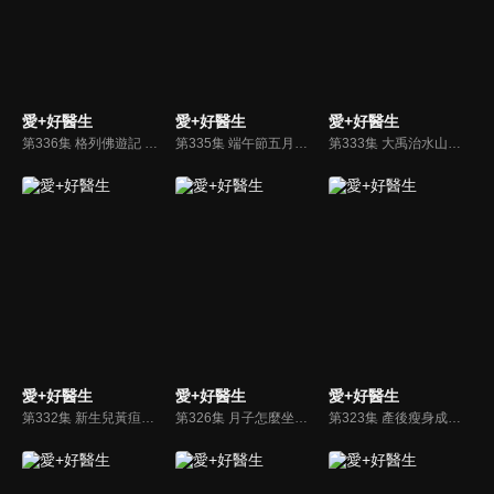
愛+好醫生
愛+好醫生
愛+好醫生
第336集 格列佛遊記 喬納森斯威夫特
第335集 端午節五月初五
第333集 大禹治水山海經海內經
愛+好醫生
愛+好醫生
愛+好醫生
第332集 新生兒黃疸的正確照護觀念
第326集 月子怎麼坐最好
第323集 產後瘦身成功祕訣