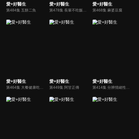
愛+好醫生
愛+好醫生
愛+好醫生
第484集 五餅二魚
第478集 長輩不吃飯胃口不好怎麼辦？
第468集 麻婆豆腐
愛+好醫生
愛+好醫生
愛+好醫生
第464集 大餐健康吃－過年過節吃大餐好開心，慢性病患者不想樂極生悲怎麼辦？
第449集 阿甘正傳
第414集 分辨情緒性進食就能健康吃