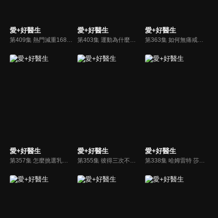
愛+好醫生
愛+好醫生
愛+好醫生
第409集 熱門減重168，我適合嗎？－斷食療法好像很夯，168真的適合我嗎？
第403集 運動為什麼要找教練？怎麼開始運動規劃、找到好教練呢？
第363集 如何無痛戒母奶
愛+好醫生
愛+好醫生
愛+好醫生
第357集 怎麼挑選乳製品
第355集 彼得三次不認主 聖經
第338集 哈姆雷特 莎士比亞