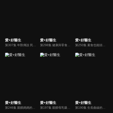
愛+好醫生
愛+好醫生
愛+好醫生
第307集 年獸傳說 民間故事
第298集 健康與零食如何權衡
第250集 素食也能頭好壯壯
愛+好醫生
愛+好醫生
愛+好醫生
第246集 親餵媽媽的焦慮
第197集 親餵母乳吸吮問題大解密
第190集 生長曲線的眉角與迷思