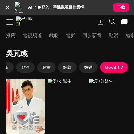
APP 免登入，手機觀看最佳選擇
下載
推薦
電視頻道
戲劇
電影
同步新番
動漫
短
吳芃彧
電影
動漫
兒童
綜藝
娛樂
Good TV