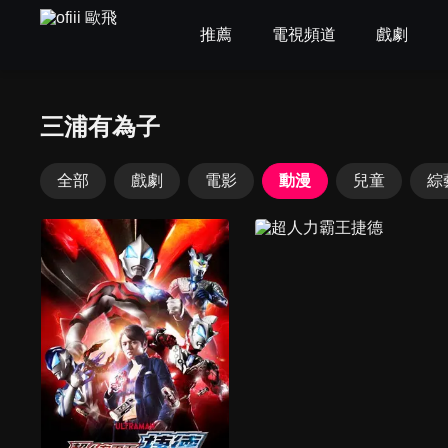
推薦
電視頻道
戲劇
三浦有為子
全部
戲劇
電影
動漫
兒童
綜