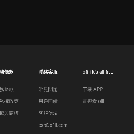
務條款
聯絡客服
ofiii lt’s all free
務條款
常見問題
下載 APP
私權政策
用戶回饋
電視看 ofiii
權與商標
客服信箱
csr@ofiii.com