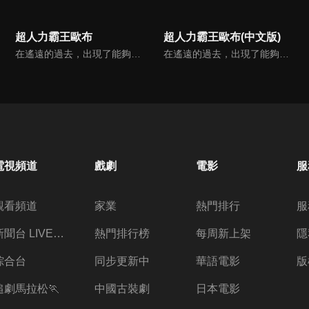
超人力霸王歐布
超人力霸王歐布(中文版)
在遙遠的過去，出現了能夠毀滅世界的恐怖存在——魔王獸，打算將一切破壞殆盡。但是，光之戰士超人力霸王們，封印了魔王獸，取回了宇宙的和平。時光流逝，環遊世界的流浪青年——紅凱，使用名為Orb圓環的道具，借用傳說中的超人力霸王的力量，變身成為超人力霸王Orb，向復活的魔王獸發起了挑戰！
在遙遠的過去，出現了能夠毀滅世界的恐怖存在——魔王獸，打算將一切破壞殆盡。但是，光之戰士超人力霸王們，封印了魔王獸，取回了宇宙的和平。時光流逝，環遊世界的流浪青年——紅凱，使用名為Orb圓環的道具，借用傳說中的超人力霸王的力量，變身成為超人力霸王Orb，向復活的魔王獸發起了挑戰！
電視頻道
戲劇
電影
服
觀看頻道
家業
熱門排行
服
新聞台 LIVE 直播
熱門排行榜
每周新上架
隱
綜合台
同步更新中
華語電影
版
追劇馬拉松🏃
中國古裝劇
日本電影