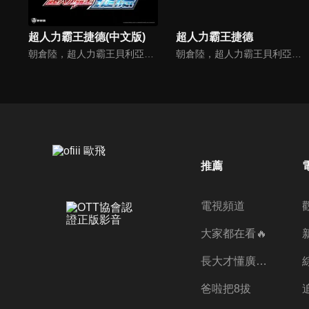
超人力霸王捷德(中文版)
超人力霸王捷德
朝倉陸，超人力霸王貝利亞的遺傳因子繼承者。在巨大怪獸骷髏哥摩拉的襲擊下逃跑的朝倉陸與夥伴貝加，發現位於地下500公尺的謎之祕密基地。基地的報告管理系統・蕾姆將「Geed Riser」與「Ultra 膠囊」給予了陸，自幼憧憬著英雄的他，決意融合變身成超人力霸王捷德。
朝倉陸，超人力霸王貝利亞的遺傳因子繼承者。在巨大怪獸骷髏哥摩拉的襲擊下逃跑的朝倉陸與夥伴貝加，發現位於地下500公尺的謎之祕密基地。基地的報告管理系統・蕾姆將「Geed Riser」與「Ultra 膠囊」給予了陸，自幼憧憬著英雄的他，決意融合變身成超人力霸王捷德。
推薦
電視頻道
大家都在看🔥
長大才懂廣志的偉大
爸啦把8拔