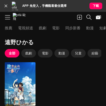
APP 免登入，手機觀看最佳選擇
下載
推薦
電視頻道
戲劇
電影
同步新番
動漫
短
遠野ひかる
全部
戲劇
電影
動漫
兒童
綜藝