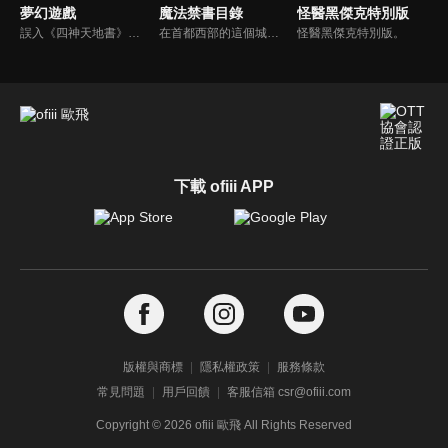
夢幻遊戲
魔法禁書目錄
怪醫黑傑克特別版
誤入《四神天地書》世界的女主角們分別成為四個不同國家裡代表該國所屬之神的巫女。女主角們必須集結自己所屬的七星士，召喚出神明（神獸）拯救國家。其中，女主角夕城美朱被當作是紅南國的「朱雀巫女」，而美朱與自己手下「朱雀七星士」之一鬼宿發展出一段戀愛故事。
在首都西部的這個城市中，“超能力開發”被列為學校課程的一部分。根據能力不同，可以分為5級，從無能力到超能力。上條當麻是學園裏的一個無能力者，但並非完全沒有能力，而是他的能力是能夠將一切異能效果無效化…
怪醫黑傑克特別版。
下載 ofiii APP
版權與商標
隱私權政策
服務條款
常見問題
用戶回饋
客服信箱 csr@ofiii.com
Copyright ©
2026
ofiii 歐飛 All Rights Reserved