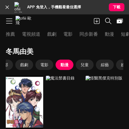
APP 免登入，手機觀看最佳選擇
下載
推薦
電視頻道
戲劇
電影
同步新番
動漫
短
冬馬由美
全部
戲劇
電影
動漫
兒童
綜藝
娛樂