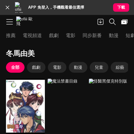
APP 免登入，手機觀看最佳選擇
下載
推薦
電視頻道
戲劇
電影
同步新番
動漫
短
冬馬由美
全部
戲劇
電影
動漫
兒童
綜藝