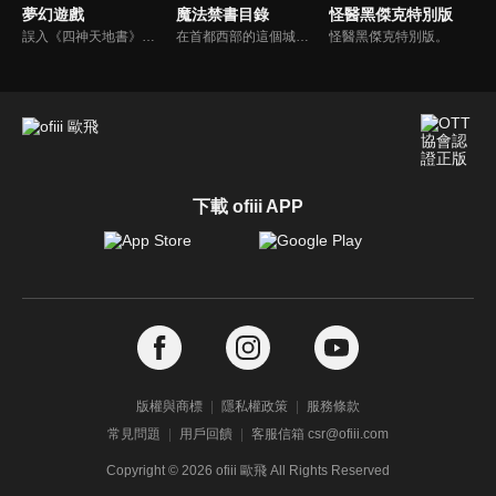
夢幻遊戲
魔法禁書目錄
怪醫黑傑克特別版
誤入《四神天地書》世界的女主角們分別成為四個不同國家裡代表該國所屬之神的巫女。女主角們必須集結自己所屬的七星士，召喚出神明（神獸）拯救國家。其中，女主角夕城美朱被當作是紅南國的「朱雀巫女」，而美朱與自己手下「朱雀七星士」之一鬼宿發展出一段戀愛故事。
在首都西部的這個城市中，“超能力開發”被列為學校課程的一部分。根據能力不同，可以分為5級，從無能力到超能力。上條當麻是學園裏的一個無能力者，但並非完全沒有能力，而是他的能力是能夠將一切異能效果無效化…
怪醫黑傑克特別版。
下載 ofiii APP
版權與商標
隱私權政策
服務條款
常見問題
用戶回饋
客服信箱 csr@ofiii.com
Copyright ©
2026
ofiii 歐飛 All Rights Reserved