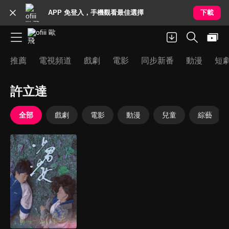
APP 免登入，手機觀看最佳選擇
下載
推薦
電視頻道
戲劇
電影
同步新番
動漫
短
許立達
全部
戲劇
電影
動漫
兒童
綜藝