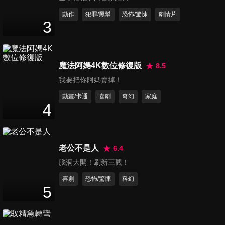
動作
犯罪/黑幫
恐怖/驚悚
劇情片
徘徊年代
3
Days Before the Millennium
魔法阿媽4K數位修復版
8.5
我要把你阿媽賣掉！
戲人生
動畫/卡通
喜劇
奇幻
家庭
4
My Stage
老公不是人
6.4
腦洞大開！刷新三觀！
天使的身影
喜劇
恐怖/驚悚
科幻
The Images of Angels
5