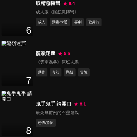
取精急轉彎
6.4
行動代號：孫中山
成人版《腦筋急轉彎》
Meeting Dr. Sun
成人
動畫/卡通
喜劇
歌舞片
6
龍嶺迷窟
5.5
女孩白日夢
《雲南蟲谷》原班人馬
I'm Still Kind of a Daydreamer
動作
奇幻
懸疑
冒險
7
鬼手鬼手 請開口
8.1
最死無前例的召靈遊戲
恐怖/驚悚
8