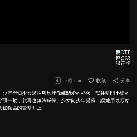
下載 ofiii
收藏
分享
。少年得知少女過往與足球教練戀愛的祕密，嚮往離開小鎮的
念頭一動，就再也無法喊停。少女向少年提議，讓她用最原始
意被轄區的警察盯上…