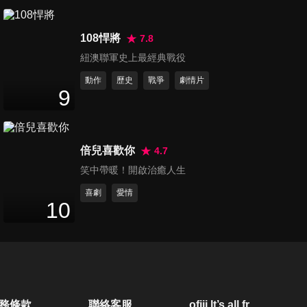
108悍將
7.8
紐澳聯軍史上最經典戰役
動作
歷史
戰爭
劇情片
9
倍兒喜歡你
4.7
笑中帶暖！開啟治癒人生
喜劇
愛情
10
務條款
聯絡客服
ofiii lt’s all free