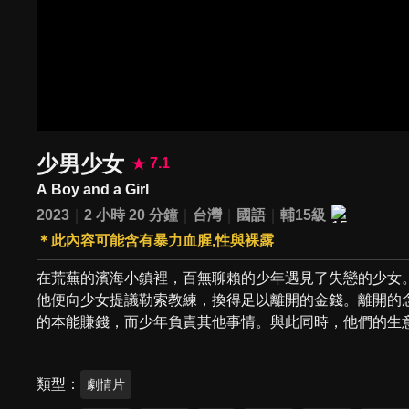
少男少女
7.1
A Boy and a Girl
2023
2 小時 20 分鐘
台灣
國語
輔15級
＊此內容可能含有暴力血腥,性與裸露
在荒蕪的濱海小鎮裡，百無聊賴的少年遇見了失戀的少女
他便向少女提議勒索教練，換得足以離開的金錢。離開的
的本能賺錢，而少年負責其他事情。與此同時，他們的生
類型
劇情片