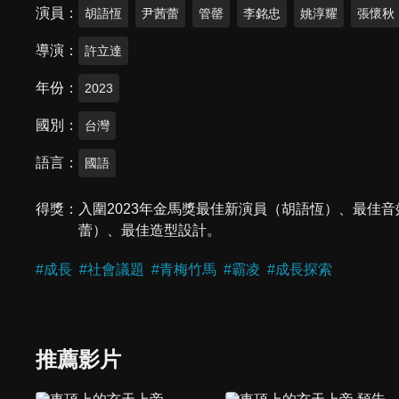
演員
胡語恆
尹茜蕾
管罄
李銘忠
姚淳耀
張懷秋
導演
許立達
年份
2023
國別
台灣
語言
國語
得獎
入圍2023年金馬獎最佳新演員（胡語恆）、最佳音
蕾）、最佳造型設計。
#
成長
#
社會議題
#
青梅竹馬
#
霸凌
#
成長探索
推薦影片