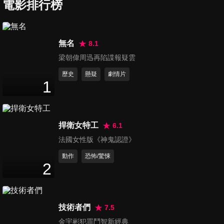
電影排行榜
家家
Welcome Home
無名
8.1
梁朝偉周迅再陷諜報疑雲
歷史
懸疑
劇情片
1
愛別離
Time to Say Goodbye
捍衛女特工
6.1
法國女性版《神鬼認證》
動作
恐怖/驚悚
2
高山上的熱氣球
Echo
技術者們
7.5
金宇彬犯罪鬥智新經典