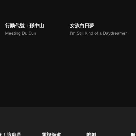
行動代號：孫中山
女孩白日夢
Meeting Dr. Sun
I'm Still Kind of a Daydreamer
歐！這就是人生啊
電視頻道
戲劇
服