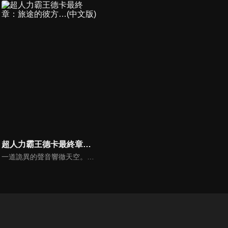
超人力霸王德卡最終章：旅途的彼方…(中文版)
一道詭異的聲音響徹天空。聽到的人們紛紛失去知覺，最後甚至消失無蹤。前往調查的專家小組「GUTS-SELECT」，遇到的卻是接二連三來襲的外星人大軍，以及駕駛漆黑要塞型太空艦「佐爾加烏斯」，扭曲了地球天空的統治者「基貝魯斯教授」。一位認識基貝魯斯的神秘女子突然降臨在苦苦奮戰中的奏大等人面前。