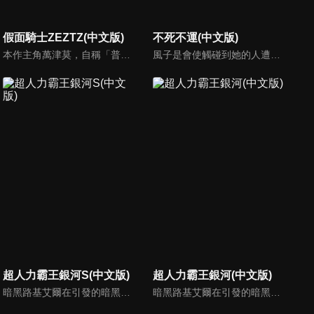
假面騎士ZEZTZ(中文版)
不死不運(中文版)
本作主角萬津莫，自稱「普通的好青年」。然而，他從小就接連遭遇各種事故、犯罪，甚至如惡夢般的不幸事件，數都數不清。現在沒有工作，與妹妹萬津美浪同住，全靠妹妹的收入過活。不過，莫擁有一項特別的才能——能夠自行選擇想做的夢，並在夢中依照自己的意志行動，也就是所謂的「清晰夢」。憑藉這項能力，他每晚都在夢裡化身無敵特務，盡情活躍。就在這個表面上看似平凡無奇的男人，有一天在夢中得到了一條變身腰帶，化身為假面騎士！更令人驚訝的是，成為假面騎士後的他，還獲得了潛入他人夢境的能力。此時，世界正因某個黑幕的陰謀，出現會寄生在人類夢境中的惡夢使者一旦寄生成功，他們甚至會將觸手伸向現實世界，企圖把這個世界改造成如惡夢般的混沌之地。要消滅惡夢使者，必須潛入他人的夢境，並在保持自我意識的情況下作戰——而全世界唯一能做到這件事的人，正是莫！就此，守護人類(以及人類的睡眠)的英雄——假面騎士ZEZTZ，正式誕生！
風子是會使觸碰到她的人遭遇不幸事故的「不運」少女。擁有絕對不會死的不死之身的安迪，出現在因為自己的特異體質而一度打算尋短的風子面前。他為了藉由風子的力量獲得「真正的死」，決定與她一起行動。然而，鎖定像安迪和風子這種擁有異能之力的「否定者」下手的神秘組織「UNION」，卻出現在他們的面前。這是，兩人找尋著最棒的死亡的故事。
超人力霸王銀河S(中文版)
超人力霸王銀河(中文版)
暗黑路基艾爾在引發的暗黑火花戰爭中，用擁有讓所有生物陷入時間停歇的暗黑波動將所有的超人力霸王，怪獸和宇宙人變成人偶，後在突然出現的超人力霸王銀河導致兩敗俱傷，雙方因能力用盡而進入沉睡狀態。人偶變成流星降落到地球上，從外國回來的禮堂光命運般的被選中為超人力霸王銀河的繼承者。
暗黑路基艾爾在引發的暗黑火花戰爭中用擁有讓所有生物陷入時間停歇的暗黑波動將所有的超人力霸王，怪獸和宇宙人變成人偶，後在突然出現的超人力霸王銀河導致兩敗俱傷，雙方因能力用盡而進入沉睡狀態…