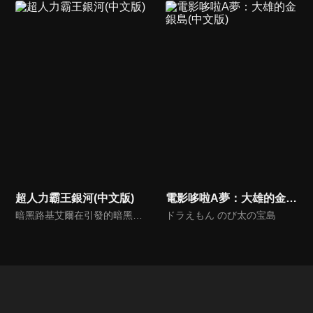
超人力霸王銀河(中文版)
電影哆啦A夢：大雄的金銀島(中文版)
暗黑路基艾爾在引發的暗黑火花戰爭中用擁有讓所有生物陷入時間停歇的暗黑波動將所有的超人力霸王，怪獸和宇宙人變成人偶，後在突然出現的超人力霸王銀河導致兩敗俱傷，雙方因能力用盡而進入沉睡狀態…
ドラえもん のび太の宝島