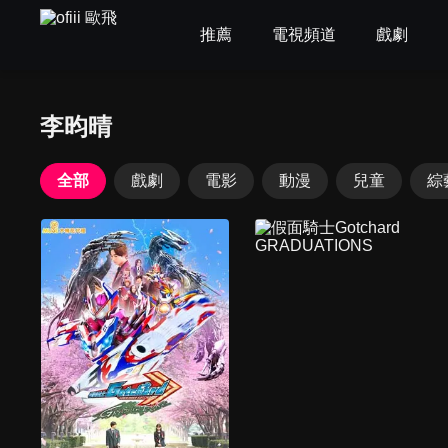
推薦
電視頻道
戲劇
李昀晴
全部
戲劇
電影
動漫
兒童
綜