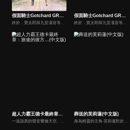
假面騎士Gotchard GRADUATIONS(中文版)
假面騎士Gotchard GRADUATIONS
終於，寶太郎與九堂凜音等夥伴們，迎來了自富良洲高中畢業的那一天。懷抱著學生生活，以及在煉金學院中那些無可取代的珍貴回憶，他們結束了畢業典禮，正準備邁向嶄新的未來──本該是如此。然而，從某一刻起，相同的時間不斷反覆流轉，寶太郎等人完全無法從這個循環中脫身。
終於，寶太郎與九堂凜音等夥伴們，迎來了自富良洲高中畢業的那一天。懷抱著學生生活，以及在煉金學院中那些無可取代的珍貴回憶，他們結束了畢業典禮，正準備邁向嶄新的未來──本該是如此。然而，從某一刻起，相同的時間不斷反覆流轉，寶太郎等人完全無法從這個循環中脫身。
超人力霸王德卡最終章：旅途的彼方…(中文版)
葬送的芙莉蓮(中文版)
一道詭異的聲音響徹天空。聽到的人們紛紛失去知覺，最後甚至消失無蹤。前往調查的專家小組「GUTS-SELECT」，遇到的卻是接二連三來襲的外星人大軍，以及駕駛漆黑要塞型太空艦「佐爾加烏斯」，扭曲了地球天空的統治者「基貝魯斯教授」。一位認識基貝魯斯的神秘女子突然降臨在苦苦奮戰中的奏大等人面前。
身為精靈的主角‧芙莉蓮對於時間的概念有別於常人，透過老友的相繼離世讓她反省過去的自己，開始試著去關心身邊的人事物。藉由她的冒險之旅來探討生命的意義。