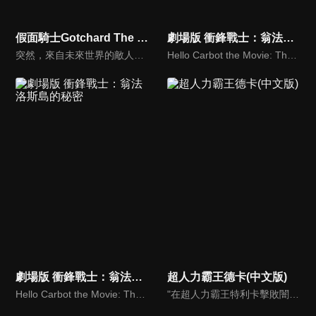
假面騎士Gotchard The Future Daybreak(中文版)
劇場版 衝鋒戰士：翁法洛斯島的秘密
突然，來自未來世界的敵人大軍， 透過時空之門襲來！ 勉強迎戰的，是一之瀨寶太郎＝假面騎士 Gotchard以及他的夥伴們。 而在未來──存在著那位， 曾多次在寶太郎等人陷入絕境時出手相救的， 「20 年後的寶太郎」=假面騎士 Gotchard Daybreak。「這次，換我來救你們了！」
Hello Carbot the Movie: The Secret of Omphalos Island
劇場版 衝鋒戰士：翁法洛斯島的秘密
超人力霸王德卡(中文版)
Hello Carbot the Movie: The Secret of Omphalos Island
"在超人力霸王特利卡擊敗闇之巨人十年後，昔日的怪獸災害已消滅，地球似乎恢復了和平。人類的目光進一步轉向宇宙，而怪獸災害的對策規模開始縮小。就在這時，突然飛來的神秘宇宙浮遊物體「索菲亞」開始襲擊地球，人類與宇宙的聯繫被斷絕，成為了「孤島般的星球」…"