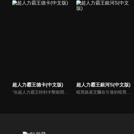
超人力霸王德卡(中文版)
超人力霸王銀河S(中文版)
"在超人力霸王特利卡擊敗闇之巨人十年後，昔日的怪獸災害已消滅，地球似乎恢復了和平。人類的目光進一步轉向宇宙，而怪獸災害的對策規模開始縮小。就在這時，突然飛來的神秘宇宙浮遊物體「索菲亞」開始襲擊地球，人類與宇宙的聯繫被斷絕，成為了「孤島般的星球」…"
暗黑路基艾爾在引發的暗黑火花戰爭中，用擁有讓所有生物陷入時間停歇的暗黑波動將所有的超人力霸王，怪獸和宇宙人變成人偶，後在突然出現的超人力霸王銀河導致兩敗俱傷，雙方因能力用盡而進入沉睡狀態。人偶變成流星降落到地球上，從外國回來的禮堂光命運般的被選中為超人力霸王銀河的繼承者。