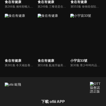
食在有健康
食在有健康
食在有健康
第266集 擁有順暢人生 別讓便秘找上門
第249集 三餐老是在外 小心你的血太油了!
第553集 食物造假陷阱多！素食摻葷居然是榜首？！
食在有健康
食在有健康
小宇宙33號
第381集 冬天補血養生雙寶 桂圓 紅棗
第516集 亂做牙齒美白 當心牙齒壞光光
第30集 青少年時尚品味你看得懂嗎?!
下載 ofiii APP