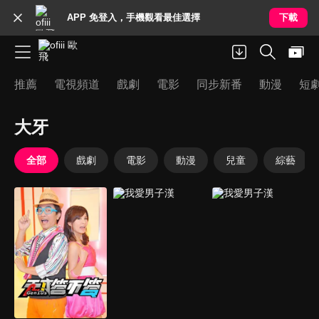
APP 免登入，手機觀看最佳選擇
下載
推薦
電視頻道
戲劇
電影
同步新番
動漫
短
大牙
全部
戲劇
電影
動漫
兒童
綜藝