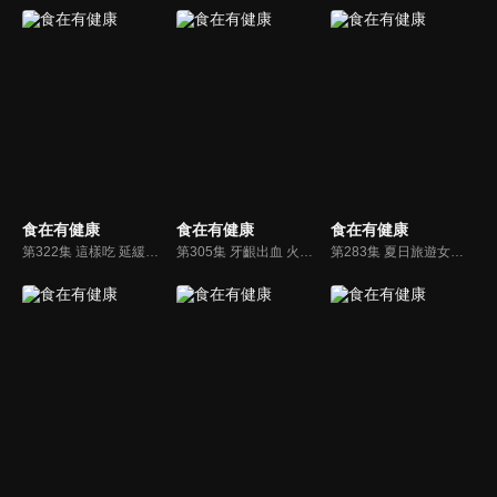
食在有健康
食在有健康
食在有健康
第322集 這樣吃 延緩關節退化
第305集 牙齦出血 火氣大？當心牙周病找上身
第283集 夏日旅遊女生最怕 生理痛來擾亂!