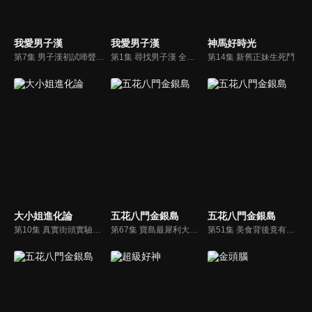
我愛男子漢
我愛男子漢
神馬好時光
第7集 男子漢初試啼聲 華語團體歌唱挑戰賽(上)
第1集 尋找男子漢 全台型男總動員
第14集 新舊正妹生死鬥
大小姐進化論
五花八門金銀島
五花八門金銀島
第10集 真實街頭實驗美腿較易遇到好心人！？何妤玟教妳用鞋盒輕鬆打造緊緻雙腿曲線 ！？
第67集 寶島最犀利大餐!! 全台巨無霸美食讓你吃到飽
第51集 美食背後竟有一段感人故事?!