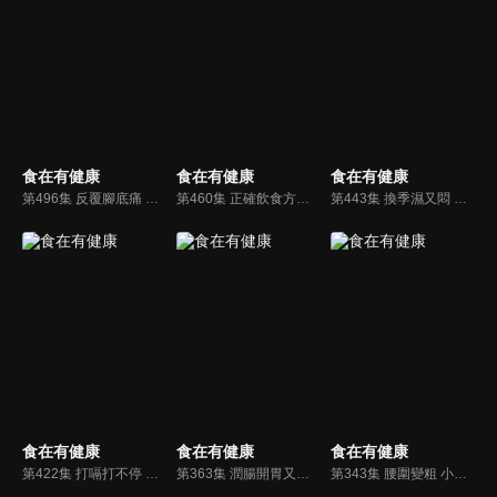
食在有健康
食在有健康
食在有健康
第496集 反覆腳底痛 足底筋膜炎惹的禍
第460集 正確飲食方法 還你健康肝臟
第443集 換季濕又悶 皮膚出紅疹 當心蕁麻疹在作祟
食在有健康
食在有健康
食在有健康
第422集 打嗝打不停 恐是身體出了大問題
第363集 潤腸開胃又強化免疫力的果中聖品
第343集 腰圍變粗 小心健康亮紅燈!