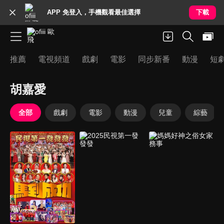
APP 免登入，手機觀看最佳選擇
下載
推薦
電視頻道
戲劇
電影
同步新番
動漫
短
胡嘉愛
全部
戲劇
電影
動漫
兒童
綜藝