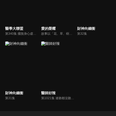
醫學大聯盟
愛的榮耀
財神向錢衝
第340集 擺脫身心虛累累 對抗疲勞有法寶
故事以「花、草、樹」三個不同性格的女性角色為中心。一宗吸金詐騙案件意外改變三個女人的命運。她們必須面對現實，並在困境中展現自己。
第32集
財神向錢衝
醫師好辣
第31集
第1021集 連聽都沒聽過，超奇特診療室讓你大開眼界？！