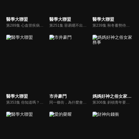
醫學大聯盟
醫學大聯盟
醫學大聯盟
第289集 心血管疾病徵兆有這些 健康人生從心開始！！
第251集 容易嗯不出來的族群 你上榜了嗎？
第239集 秋冬蓄勢待發而來 你的煩惱有哪些？
醫學大聯盟
市井豪門
媽媽好神之俗女家務事
第353集 你知道嗎？意志力是可以被鍛鍊出來的！
同一條街，為什麼會有兩個世界？看三個來自不同家庭背景的國中同窗，一個風光嫁入豪門的媳婦，卻成了生子工具，一個在市場打拼，有愛情卻沒有麵包，一個是世家千金，卻成了單親媽媽，從市井到豪門到底是世界上最遠的距離？還是一步就能登天？
第306集 斜槓青年要未雨綢繆！這些證照真能幫上忙？！