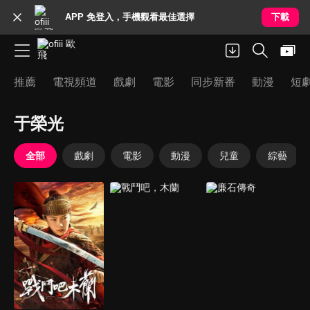
APP 免登入，手機觀看最佳選擇
下載
推薦
電視頻道
戲劇
電影
同步新番
動漫
短
于榮光
全部
戲劇
電影
動漫
兒童
綜藝