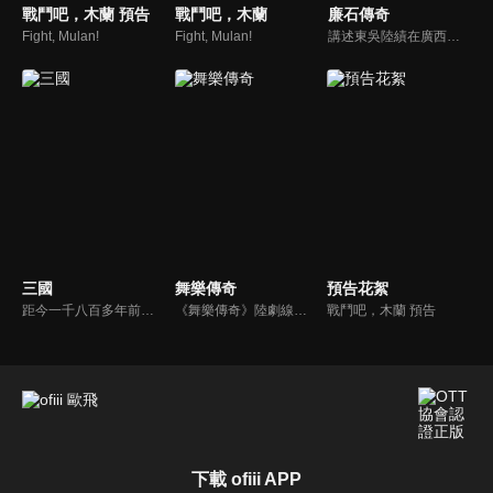
戰鬥吧，木蘭 預告
戰鬥吧，木蘭
廉石傳奇
Fight, Mulan!
Fight, Mulan!
講述東吳陸績在廣西鬱林任職期間，改革落後生產、提倡科教文化、為官剛直不阿、肅貪拒賄、兩袖清風、倡導廉政的故事。陸績的清廉自守，深得鬱林百姓的擁戴，當鬱林城大兵壓境的危急關頭，全城數萬百姓挺身而出，一場懸殊的奪城之戰，卻因為太守的一呼百應和百姓們的眾志成城而大獲全勝。
三國
舞樂傳奇
預告花絮
距今一千八百多年前，漢帝國衰敗積重難返，長安城內董卓荒淫無度、濫殺無辜，引起舉國義憤，而以曹操為首殲滅董卓，造就了群雄割據，至赤壁之戰後三國鼎立，再到司馬氏篡魏，天下歸晉為止，這個英雄輩出、波瀾壯闊的大傳奇時代終於結束。而其中的英雄人物和動人故事，仍被傳頌至今。
《舞樂傳奇》陸劇線上看。聰慧仁慈驃國王子舒難陀（林更新）帶領樂團克服重重險難，千里赴長安獻樂，用智慧和理想，感化了周圍所有人，並和夜莎羅（秋瓷炫）、親如兄弟的朋友蘇決三人之間上演了一虐心的情感故事。
戰鬥吧，木蘭 預告
下載 ofiii APP