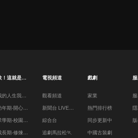
歐！這就是人生啊
電視頻道
戲劇
服
我的人生我做主
觀看頻道
家業
服
幼年期-開心放暑假
新聞台 LIVE 直播
熱門排行榜
隱
求學期-校園三兩事
綜合台
同步更新中
版
成長期-修煉愛情的心酸
追劇馬拉松🏃
中國古裝劇