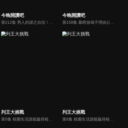
今晚開讚吧
今晚開讚吧
第212集 男人的謎之自信！到底是誰給他們勇氣？！
第158集 最瞎放鴿子理由公審大會，就聽他們怎麼硬拗？
列王大挑戰
列王大挑戰
第9集 校園生活誰能贏得校外教學對抗賽
第8集 校園生活誰能贏得校外教學對抗賽