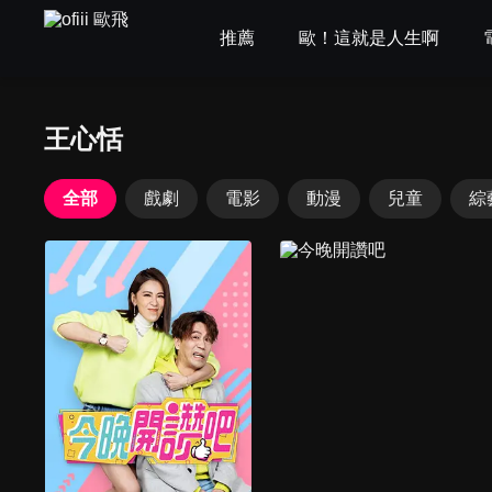
推薦
歐！這就是人生啊
王心恬
全部
戲劇
電影
動漫
兒童
綜