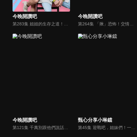
今晚開讚吧
今晚開讚吧
第283集 姐姐的生存之道！這些「瞎擔心」真的超沒必要？！
第264集 「揪」恐怖！交情再好也千萬別亂揪？！
今晚開讚吧
甄心分享小琳鐺
第121集 千萬別跟他們說話？超狂認真魔人來襲！
第45集 迎戰吧，姐妹們！一舉闖過炎夏的殘酷考驗？！ 沈玉琳臉盲？外景妹妹沒瀏海就認不出誰是誰？！