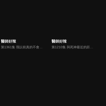
醫師好辣
醫師好辣
第1361集 我以前真的不會這樣？！真的跟以前大不同！
第1210集 與死神最近的距離！消防員血淚逼哭你！！