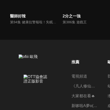
醫師好辣
2分之一強
第94集 健康拉警報啦！失眠、腰痛好困擾！
第386集 遊戲王
推薦
電視頻道
《凡人修仙傳》第五季全新開播✨
大家都在看🔥
新哆啦A夢o((ﾐﾟｴﾟﾐ))o