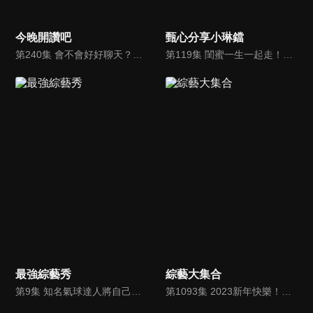
今晚開讚吧
甄心分享小琳鐺
第240集 會不會好好聊天？他們就是容易一秒惹怒人？！
第119集 閨蜜一生一起走！男友丟了不要緊，有「妳」在身邊足矣？！ 沈玉琳想去參加老婆和閨蜜的聚會，被芽芽當場拒絕？！
最強綜藝秀
綜藝大集合
第9集 知名氣球達人將自己變成氣球？！絕美雙人高空特技表演！世界冠軍花式繞樁秀！
第1093集 2023新年快樂！有這樣子的大集合！你要看幾遍？瓜哥新年第一天就這麼幸福！築夢者帶來精采霹靂舞表演！冠軍出爐結果大家都看別地方？(嘉義 大林)