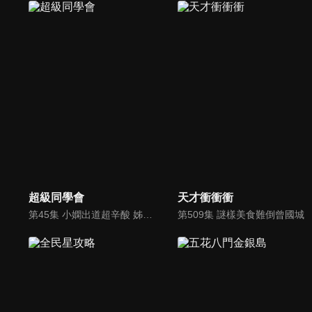
超級同學會
天才衝衝衝
第45集 小嫻出道超辛酸 姊妹竟還揭傷疤
第509集 謎樣美食難倒曾國城