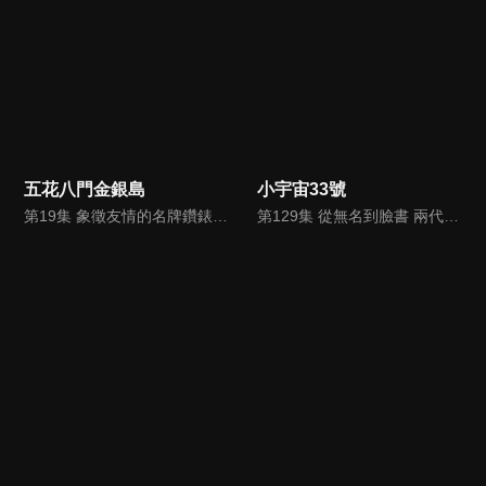
五花八門金銀島
小宇宙33號
第19集 象徵友情的名牌鑽錶 保值不保值?!
第129集 從無名到臉書 兩代網路美女來報到!!