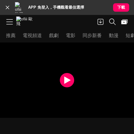
APP 免登入，手機觀看最佳選擇
下載
推薦
電視頻道
戲劇
電影
同步新番
動漫
短