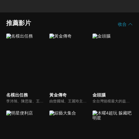
推薦影片
收合
名模出任務
黃金傳奇
金頭腦
李沛旭、陳思璇、王尹平、杜詩梅與大愷等人，卸下名模華麗外表、包袱，全力闖關！全台灣顏值最高的外景實境真人秀節目，名模們又會激盪什麼逗趣爆笑的場面呢？
由曾國城、王麗玲主持，許多人記憶中的經典外景綜藝節目之一。每次闖關成功的隊伍，可獲得藏寶圖；拼湊出完整藏寶圖者，可憑著藏寶圖提示至寶箱放置處；最後以正確寶箱之正確答案鑰匙開啟成功者，除隊長本身外的每位參賽者，即可獲得價值新台幣5萬元之黃金金牌。
全台灣規模最大的益智節目，首創棚內與外景並重，聰明的觀眾動動腦，尋找各行各業最聰明的人，打造與上班族生活圈最貼近的百人大型益智節目！