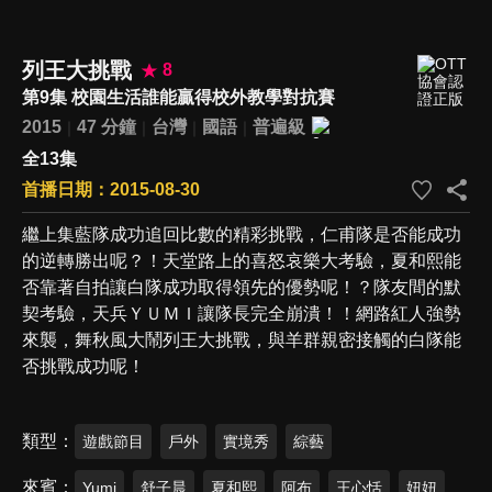
列王大挑戰
8
第9集 校園生活誰能贏得校外教學對抗賽
2015
47 分鐘
台灣
國語
普遍級
全13集
首播日期：2015-08-30
繼上集藍隊成功追回比數的精彩挑戰，仁甫隊是否能成功
的逆轉勝出呢？！天堂路上的喜怒哀樂大考驗，夏和熙能
否靠著自拍讓白隊成功取得領先的優勢呢！？隊友間的默
契考驗，天兵ＹＵＭＩ讓隊長完全崩潰！！網路紅人強勢
來襲，舞秋風大鬧列王大挑戰，與羊群親密接觸的白隊能
否挑戰成功呢！
類型
遊戲節目
戶外
實境秀
綜藝
來賓
Yumi
舒子晨
夏和熙
阿布
王心恬
妞妞