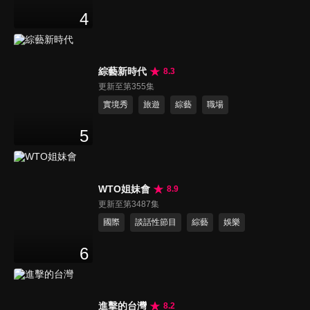
4
綜藝新時代
8.3
更新至第355集
實境秀
旅遊
綜藝
職場
5
WTO姐妹會
8.9
更新至第3487集
國際
談話性節目
綜藝
娛樂
6
進擊的台灣
8.2