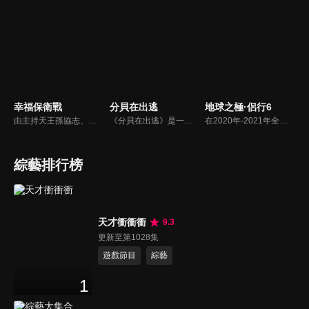
幸福保衛戰
分貝在出逃
地球之極·侶行6
由主持天王孫協志、王仁甫攜手合作的民視綜藝節目《幸福保衛戰》，內容結合「深度訪談」、「任務闖關」、「達人獻技」、「押注變現」等機制，呈現「夫妻婚姻相處」、「實境競技挑戰」與「人性心理預測」全新綜藝風格。
《分貝在出逃》是一檔新戶外音樂治癒綜藝，蘇醒、張遠等5位彼此相熟的嘉賓一起去戶外露營，在7天之內上演分貝出逃之旅，通過遊戲互動贏取「分貝值」來解鎖3場音樂會的舉辦權。節目集音樂元素、旅途元素和真人秀元素為一體，傳播音樂和友情的正能量。
在2020年-2021年全球疫情大背景下，侶行夫婦張昕宇梁紅跨越歐亞大陸，在俄羅斯及東歐各國，關照普通人生，發現點滴希望。在戰事隨時可能激化的烏克蘭東部、被戰爭摧殘30多年的阿塞拜疆納卡地區、大轟炸後依然飽受折磨的塞爾維亞，張昕宇梁紅記錄下人們，在戰爭中追尋光明的故事。
綜藝排行榜
天才衝衝衝
9.3
更新至第1028集
遊戲節目
綜藝
1