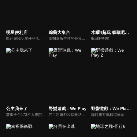
明星便利店
綜藝大集合
木曜4超玩 躲藏吧明星
歡迎光臨明星便利店！你覺得便利店裡面有什麼？關東煮？茶葉蛋？還是讓你尖叫的大明星？一家擁有明星的便利店，到底有多稀奇，你會不會想要光臨呢？
由胡瓜所主持的外景綜藝節目，秉持著「幸福好運到，獎金送夠夠」的精神，和眾多藝人與鄉親同樂玩遊戲拿獎金，介紹各地的人文、美食、特產等，提供豐富多元的內容，不間斷的笑料，讓您忘卻一切煩惱、開懷大笑。
躲藏吧明星
公主我來了
野蠻遊戲：We Play
野蠻遊戲：We Play 2
前進全台173所大專院校，新世代最好笑主持陣容，前往各大校園，尋找最美校花公主。為了贏得公主，不擇手段。
節目將遊戲和綜藝結合在一起的新概念真人秀節目，成員們將進行無法預測的遊戲內容，提供多樣、新鮮的節目環節為看點，主持與來賓將在虛擬世界中，展開大規模遊戲的動作冒險。
節目將遊戲和綜藝結合在一起的新概念真人秀節目，成員們將進行無法預測的遊戲內容，提供多樣、新鮮的節目環節為看點，主持與來賓將在虛擬世界中，展開大規模遊戲的動作冒險。