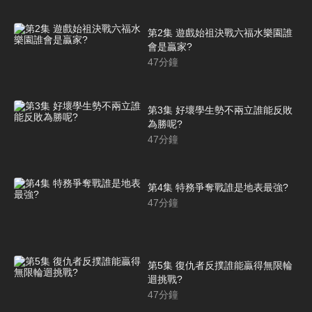
第2集 遊戲始祖決戰六福水樂園誰
會是贏家?
47
分鐘
第3集 好壞學生勢不兩立誰能反敗
為勝呢?
47
分鐘
第4集 特務爭奪戰誰是地表最強?
47
分鐘
第5集 復仇者反撲誰能贏得無限輪
迴挑戰?
47
分鐘