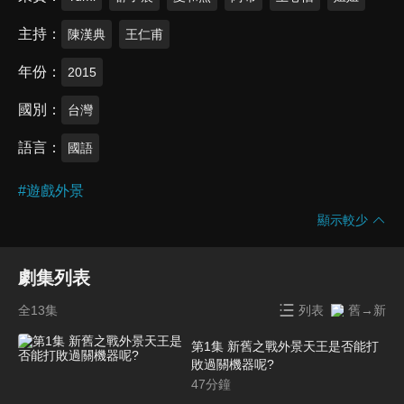
主持
陳漢典
王仁甫
年份
2015
國別
台灣
語言
國語
#
遊戲外景
顯示較少
劇集列表
全13集
列表
舊→新
第1集 新舊之戰外景天王是否能打
敗過關機器呢?
47
分鐘