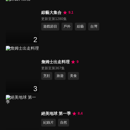
綜藝大集合
9.1
更新至第1280集
遊戲節目
戶外
綜藝
台灣
2
詹姆士出走料理
9
更新至第367集
烹飪
旅遊
美食
3
絕美地球 第一季
8.4
紀錄片
自然