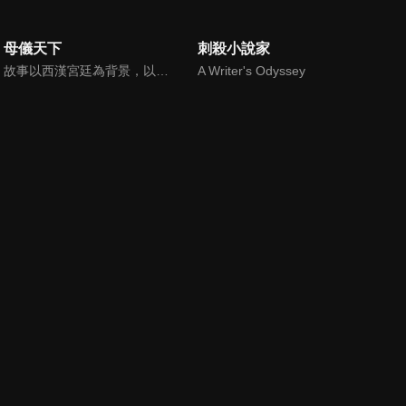
母儀天下
刺殺小說家
故事以西漢宮廷為背景，以歷經七朝的中國歷史上最長壽的皇后王政君為主線，以及絕代美人趙飛燕等女性角色為副線，描述了封建社會西漢時期爭權奪利的後宮生活。
A Writer's Odyssey