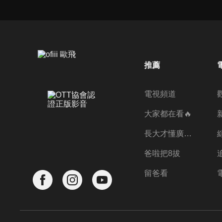
推薦
電視頻道
大家都在看🔥
長大才懂廣志的偉大
爸啦把8拔
留爸看