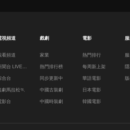
電視頻道
戲劇
電影
服
觀看頻道
家業
熱門排行
服
新聞台 LIVE 直播
熱門排行榜
每周新上架
隱
綜合台
同步更新中
華語電影
版
追劇馬拉松🏃
中國古裝劇
日本電影
電影台
中國時裝劇
韓國電影