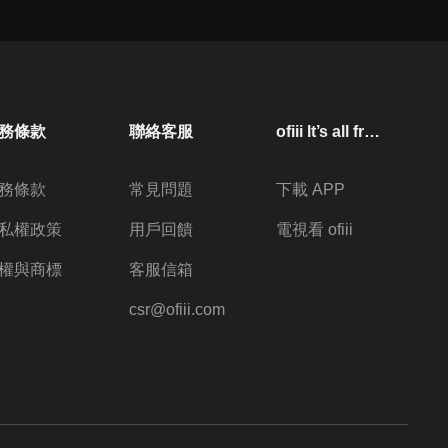
務條款
聯絡客服
ofiii lt’s all free
務條款
常見問題
下載 APP
私權政策
用戶回饋
電視看 ofiii
權與商標
客服信箱
csr@ofiii.com