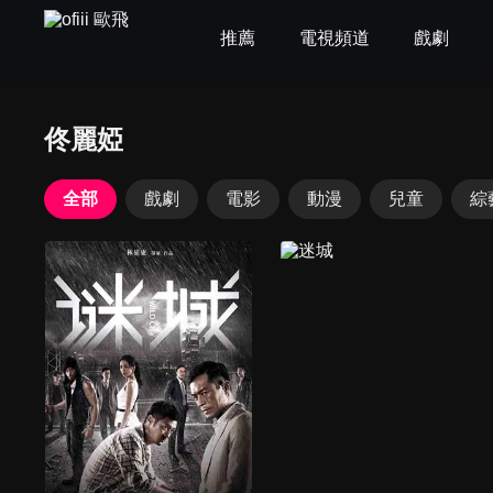
推薦
電視頻道
戲劇
佟麗婭
全部
戲劇
電影
動漫
兒童
綜