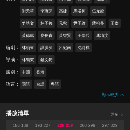
謝天華
李璨琛
高捷
馬浴柯
伍允龍
姜皓文
林子善
元秋
尹子維
蔣祖曼
王傑
黃德斌
麥長青
黃智賢
王學兵
馮凊汶
編劇
林嶺東
譚廣源
呂冠南
沈詩棋
導演
林嶺東
錢文錡
國別
中國
香港
語言
國語
台語
粵語
顯示較少
播放清單
更多
155
156-189
193-227
228-259
260-296
297-329
33