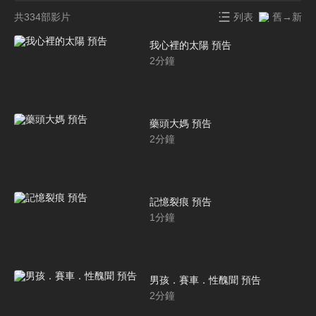
共334部影片
列表
舊→新
我心裡的太陽 預告
2
分鐘
藥頭大媽 預告
2
分鐘
記憶裂痕 預告
1
分鐘
男孩．賽車．性醜聞 預告
2
分鐘