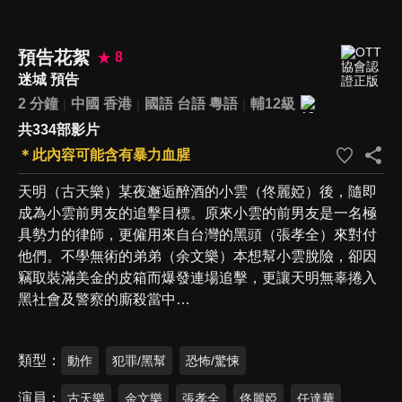
預告花絮
8
迷城 預告
2 分鐘
中國
香港
國語
台語
粵語
輔12級
共334部影片
＊此內容可能含有暴力血腥
天明（古天樂）某夜邂逅醉酒的小雲（佟麗婭）後，隨即
成為小雲前男友的追擊目標。原來小雲的前男友是一名極
具勢力的律師，更僱用來自台灣的黑頭（張孝全）來對付
他們。不學無術的弟弟（余文樂）本想幫小雲脫險，卻因
竊取裝滿美金的皮箱而爆發連場追擊，更讓天明無辜捲入
黑社會及警察的廝殺當中…
類型
動作
犯罪/黑幫
恐怖/驚悚
演員
古天樂
余文樂
張孝全
佟麗婭
任達華