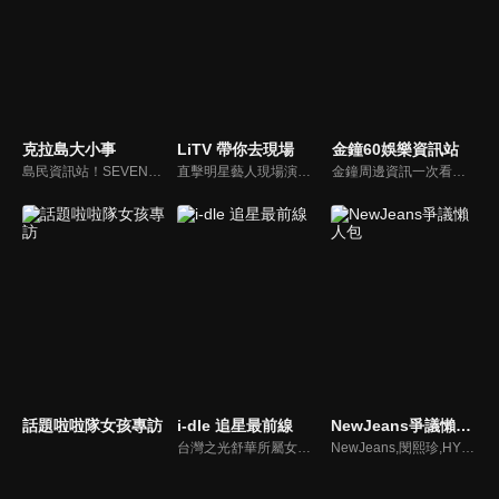
克拉島大小事
LiTV 帶你去現場
金鐘60娛樂資訊站
島民資訊站！SEVENTEEN近期資訊報你知
直擊明星藝人現場演出，體驗當下火熱氣氛
金鐘周邊資訊一次看，一起預測金鐘得主！
話題啦啦隊女孩專訪
i-dle 追星最前線
NewJeans爭議懶人包
台灣之光舒華所屬女團最新消息報你知
NewJeans,閔熙珍,HYBE爭議懶人包