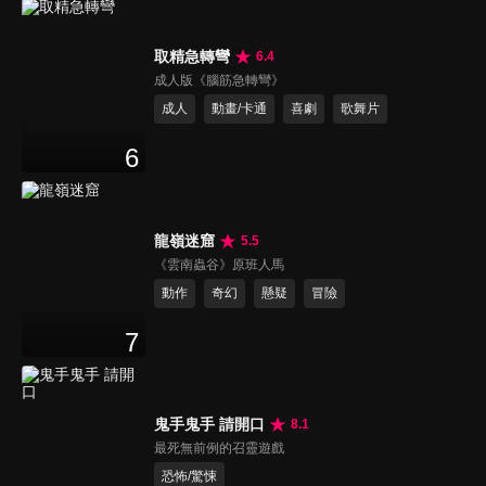
取精急轉彎
6.4
成人版《腦筋急轉彎》
成人
動畫/卡通
喜劇
歌舞片
6
龍嶺迷窟
5.5
《雲南蟲谷》原班人馬
動作
奇幻
懸疑
冒險
7
鬼手鬼手 請開口
8.1
最死無前例的召靈遊戲
恐怖/驚悚