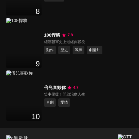
8
108悍將
7.8
紐澳聯軍史上最經典戰役
動作
歷史
戰爭
劇情片
9
倍兒喜歡你
4.7
笑中帶暖！開啟治癒人生
喜劇
愛情
10