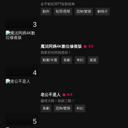
金宇彬犯罪鬥智新經典
動作
犯罪/黑幫
恐怖/驚悚
劇情片
3
魔法阿媽4K數位修復版
8.5
我要把你阿媽賣掉！
動畫/卡通
喜劇
奇幻
家庭
4
老公不是人
6.4
腦洞大開！刷新三觀！
喜劇
恐怖/驚悚
科幻
5