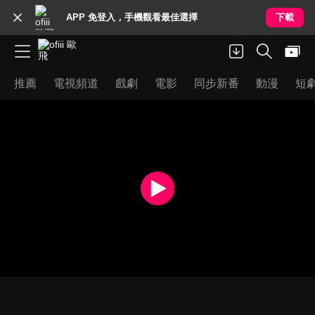
APP 免登入，手機觀看最佳選擇
下載
推薦
電視頻道
戲劇
電影
同步新番
動漫
短