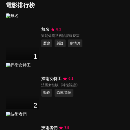
電影排行榜
無名
8.1
梁朝偉周迅再陷諜報疑雲
歷史
懸疑
劇情片
1
捍衛女特工
6.1
法國女性版《神鬼認證》
動作
恐怖/驚悚
2
技術者們
7.5