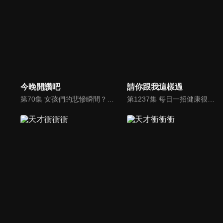
今晚開讚吧
請你跟我這樣過
第70集 女孩們的悲慘瞬間？榜上全中的請舉手！
第1237集 每日一招健康很輕鬆