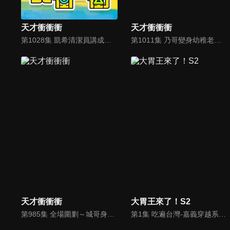
天才衝衝衝
天才衝衝衝
第1028集 凱希清潔員講成垃圾員！全場吐槽：這是職業歧視～
第1011集 乃哥變身幼稚老屁孩！狂挖坑引誘城哥講禁語～
天才衝衝衝
大胃王來了！S2
第985集 全場圍剿～城哥身材慘成全民笑料 全場嘲翻不留活路
第1集 吃遍台灣-嘉義穿越系美食挑戰