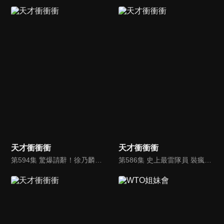
天才衝衝衝
天才衝衝衝
第594集 驚爆請辭！徐乃麟、曾國城不玩了？
第586集 史上最雷隊員 裝瘋賣傻40年