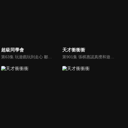
超級同學會
天才衝衝衝
第63集 玩遊戲玩到走心 鄒承恩曾子余起恩怨
第901集 張棋惠認真攪和遊戲！乃哥陷入混亂困境～