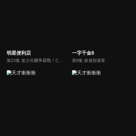
明星便利店
一字千金8
第23集 老少兵團爭霸戰！仁甫：要跟季芹當七世夫妻！甜死眾人當場被咒？！
第9集 旅遊部落客