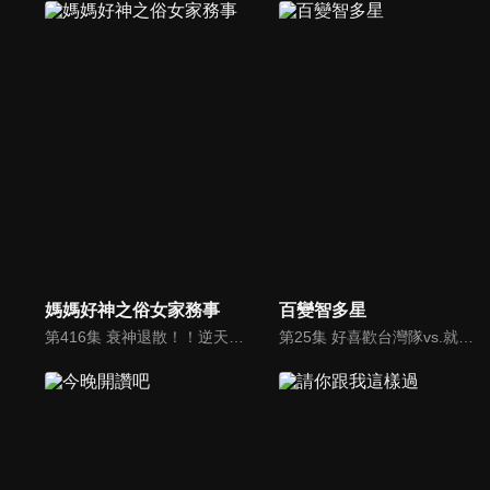
媽媽好神之俗女家務事
百變智多星
第416集 衰神退散！！逆天翻身就靠這一招？！
第25集 好喜歡台灣隊vs.就是愛出國隊