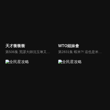
天才衝衝衝
WTO姐妹會
第506集 荒謬大師沈玉琳又來了
第2831集 蝦米?! 這也是米做的? 各國竟有這款米料理?!