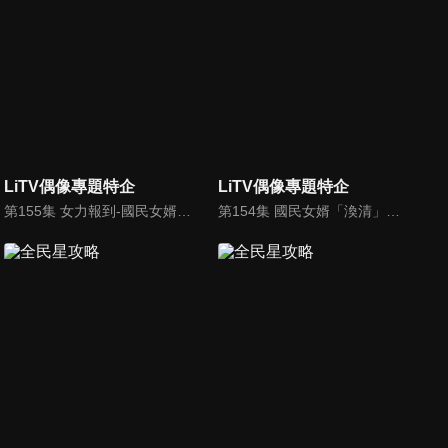
LiTV偶像專題特企
LiTV偶像專題特企
第155集 女力報到-國民女婿「渙清」來啦！
第154集 國民女婿「渙清」得知素娥不愛他崩潰啦！