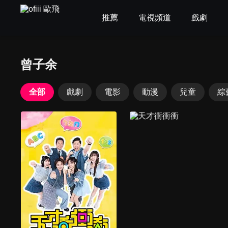
推薦
電視頻道
戲劇
曾子余
全部
戲劇
電影
動漫
兒童
綜