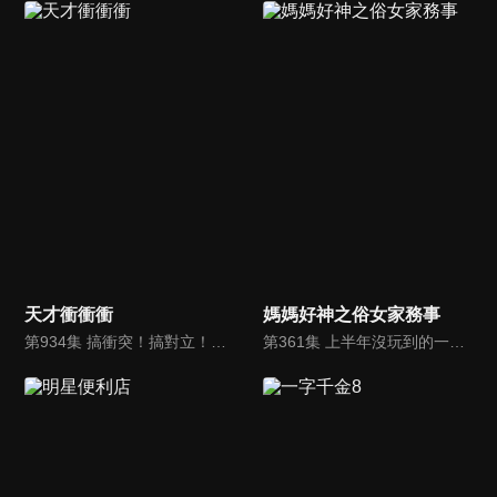
天才衝衝衝
媽媽好神之俗女家務事
第934集 搞衝突！搞對立！男女對抗賽全面開戰，就是要火力全開，懲罰不手軟！
第361集 上半年沒玩到的一次玩回來！超高CP值民宿住透透！