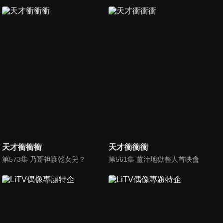
天才衝衝衝
天才衝衝衝
第573集 乃哥袒護乾女兒？
第561集 薑汁地獄整人首映會