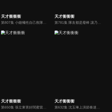
天才衝衝衝
天才衝衝衝
第807集 小鐘犧牲自己救隊友，霸氣舉動卻害慘自己
第781集 隊友都是廢棒 讓乃哥氣到高血壓！
天才衝衝衝
天才衝衝衝
第650集 張立東害好閨蜜當場撕破臉？！
第632集 沈玉琳上演節奏迷航記