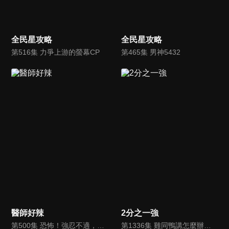
全民星攻略
全民星攻略
第516集 力爭上游的螢幕CP
第465集 男神5432
醫師好辣
2分之一強
第500集 恐怖！強忍不適，反讓身體受重創？！
第1336集 雞同鴨講怎麼辦？！手勢動作幫你秒懂老外！