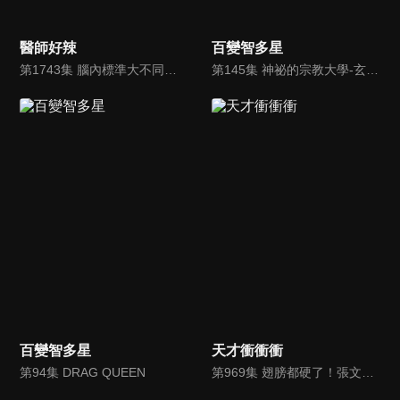
醫師好辣
百變智多星
第1743集 腦內標準大不同，你可能沒有你想像的健康？！
第145集 神祕的宗教大學-玄奘vs.真理
百變智多星
天才衝衝衝
第94集 DRAG QUEEN
第969集 翅膀都硬了！張文綺翻乃哥舊帳 曾子余嗆看你表現喔！