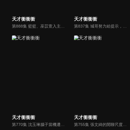
天才衝衝衝
天才衝衝衝
第888集 籃籃、巫苡萱入主衝衝衝一週年驗收賽
第837集 城哥努力給提示，熊熊的答案卻笑翻眾人
天才衝衝衝
天才衝衝衝
第770集 沈玉琳腦子當機遭乃哥怒罵
第755集 張文綺的閒聊尺度太開 讓乃哥大喊好羨慕