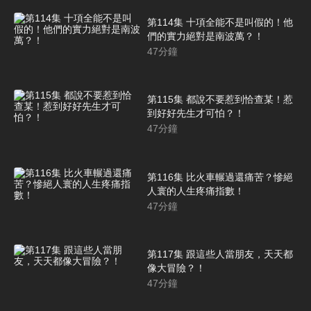
第114集 十項全能不是叫假的！他
們的實力絕對是南波萬？！
47
分鐘
第115集 都說不要惹到恰查某！惹
到好好先生才可怕？！
47
分鐘
第116集 比火車輾過還痛苦？慘絕
人寰的人生疼痛指數！
47
分鐘
第117集 跟這些人當朋友，天天都
像大冒險？！
47
分鐘