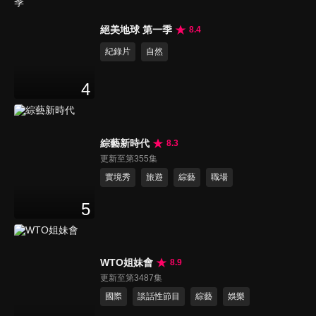
絕美地球 第一季
8.4
紀錄片
自然
4
綜藝新時代
8.3
更新至第355集
實境秀
旅遊
綜藝
職場
5
WTO姐妹會
8.9
更新至第3487集
國際
談話性節目
綜藝
娛樂