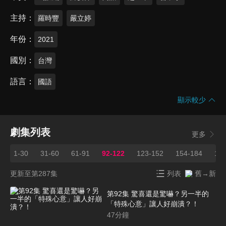
主持
羅時豐
嚴立婷
年份
2021
國別
台灣
語言
國語
顯示較少
劇集列表
更多
1-30
31-60
61-91
92-122
123-152
154-184
185
更新至第287集
列表
舊→新
第92集 驚喜還是驚嚇？另一半的
「特殊心意」讓人好崩潰？！
47
分鐘