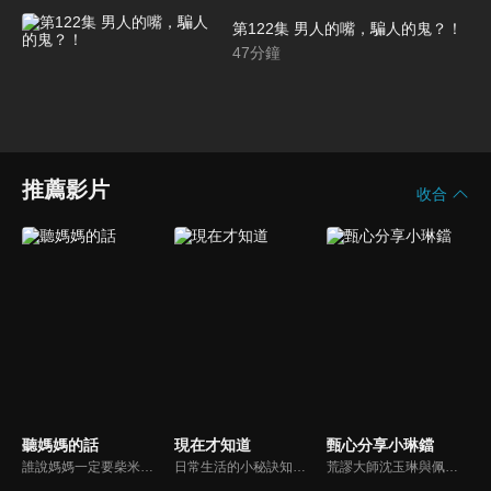
第122集 男人的嘴，騙人的鬼？！
47
分鐘
推薦影片
收合
聽媽媽的話
現在才知道
甄心分享小琳鐺
誰說媽媽一定要柴米油鹽醬醋茶，誰說媽媽就等於黃臉婆，不同顏值、不同族群、不同職業、不同年紀，來自各個角落的快樂媽媽們，將讓您看到媽媽們的搞笑、可愛、淚水、溫馨，現代的媽媽們，通通站出來吧~所有愛秀敢秀的媽咪們，都在《聽媽媽的話》。
日常生活的小秘訣知多少？由理財專家賴憲政、美麗人妻季芹，用貼近民心的實際案例、最新時事的話題來分析研討，讓你了解生活中的理財消費、民生、旅遊等問題。
荒謬大師沈玉琳與佩甄全新搭檔，兩人幽默十足、幽默風趣地為節目穿針引線，結合各領域的職場達人、專家、明星PK暢談最IN話題，在快速變化的時代給您滿滿含金量的生活好智慧！