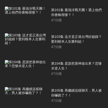
第101集 最強冷戰天團！遇上他們
你會輸很慘？！
47
分鐘
第103集 這才是正港台灣好媳婦？
娶到根本人生勝利組！
47
分鐘
第104集 是誰把衰神放出來？悲慘
水逆人生！
47
分鐘
第105集 再繼續這樣聊天，男人被
你嚇跑了？！
47
分鐘