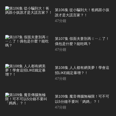
第106集 從小騙到大！爸媽跟小孩
誰才是大謊言家？！
47
分鐘
第107集 假面夫妻別再ㄍㄧㄥ了！
偶包是什麼？能吃嗎？
47
分鐘
第108集 人人都有網美夢！學會這
招LIKE鐵定暴增？！
47
分鐘
第109集 魔音傳腦無極限！可不可
以5分鐘不要叫「媽媽」？！
47
分鐘