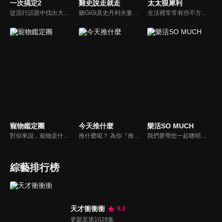
一次搞定2
雞史說走就走
太太狠犀利
從流行話題中找出大眾關心的、正在煩惱的問題，由台灣好媳婦佩甄與日本型男風田親身實驗，替觀眾解決生活的大小事，傳授生活密技讓你「一次搞定」！
聽GiGi及史丹利夫妻兩人的有趣對話和故事，讓一成不變的生活，多一些笑聲！
生活裡常常有些不方便，但其實只要有一些小創意，就會讓生活變得更有趣，就讓美食達人焦志方與生活玩家巴鈺帶領專家們，告訴大家最即時、最便利、最實用的解決之道！
寵物鑑定團
今天推什麼
樂活SO MUCH
對你來說，寵物是什麼？是一個在你寂寞時靜靜守候著的朋友？還是處處依賴你生活的牽絆呢？我想大多數人的答案應該選擇以上皆是吧。在節目中告訴觀眾們如何飼養家裡寵物，並捕捉飼養過程中的趣味花絮，藉由主持人與來賓的生動談話中，讓觀眾了解人類飼養寵物的歷史，寵物會有哪些習性以及需要等問題。
推什麼呢？ 為你『推』上熱騰騰第一手消息！時下最新、最夯！吃喝玩樂食衣住行藝文活動，哪邊流行哪邊去！好物推薦真心不騙！跟著《今天推什麼》走在潮流最前線！
我們要帶您一起聰明快樂過生活！由聰明生活家張雅芳主持的健康休閒資訊類節目，主題式介紹探討各種飲食、保健、醫學、休閒、民生、環保等，各種國人關心的樂活新訊，讓觀眾朋友一同感受快樂、用心過生活，其實就是那麼的簡單。
綜藝排行榜
天才衝衝衝
9.3
更新至第1028集