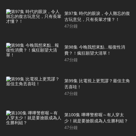
第97集 時代的眼淚，令人難忘的復
古玩意兒，只有長輩才懂？！
47
分鐘
第98集 今晚我想來點...報復性消
費？！瘋狂願望大清單！
47
分鐘
第99集 比電視上更荒謬？最佳主角
丟喜哇！
47
分鐘
第100集 嗶嗶警察喔～有人穿太
少！就是要搶眼成為人生勝利組？
47
分鐘