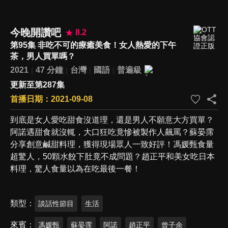
今晚開讚吧
8.2
第95集 非吃不可的療癒美食！女人熱愛的下午
茶，男人買單嗎？
2021
47 分鐘
台灣
國語
普遍級
更新至第287集
首播日期：2021-09-08
到底是女人愛吃甜食沒道理，還是男人不願意大方買單？
阿諾遇甜食就沒輒，大口狂吃竟慘被製作人飆罵？蘇晏霈
分享創意鹹甜料理，獲得現場眾人一致好評！馮媛甄食量
超驚人，50顆水餃下肚竟不成問題？趙正平和美女吃日本
料理，驚人食量以為在吃最後一餐！
類型
談話性節目
生活
來賓
馮媛甄
蘇晏霈
阿諾
趙正平
曾子余