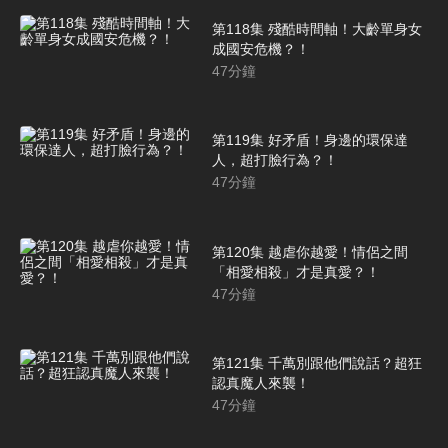
第118集 殘酷時間軸！大齡單身女
成國安危機？！
47
分鐘
第119集 好矛盾！身邊的環保達
人，超打臉行為？！
47
分鐘
第120集 越虐你越愛！情侶之間
「相愛相殺」才是真愛？！
47
分鐘
第121集 千萬別跟他們說話？超狂
認真魔人來襲！
47
分鐘