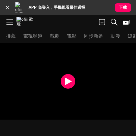
APP 免登入，手機觀看最佳選擇
下載
推薦
電視頻道
戲劇
電影
同步新番
動漫
短