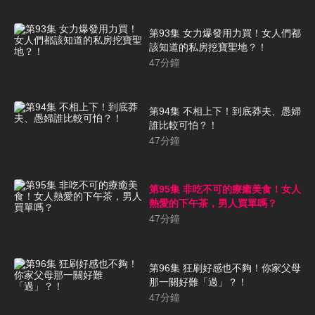
第93集 女力爆發用力買！女人們都
該知道的私房挖寶聖地？！
47
分鐘
第94集 不相上下！到底莽夫、愚婦
誰比較可怕？！
47
分鐘
第95集 非吃不可的療癒美食！女人
熱愛的下午茶，男人買單嗎？
47
分鐘
第96集 狂刷好感也不夠！你家父母
那一關好難「過」？！
47
分鐘