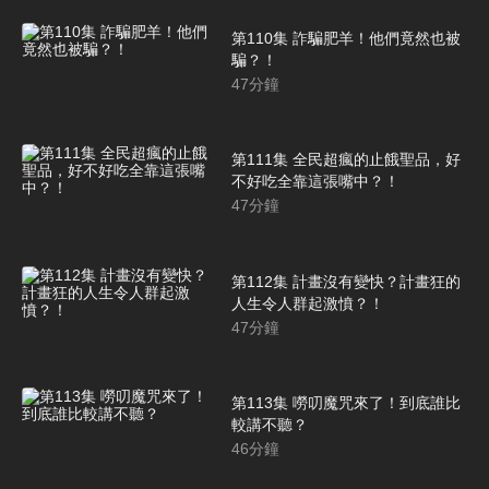
第110集 詐騙肥羊！他們竟然也被
騙？！
47
分鐘
第111集 全民超瘋的止餓聖品，好
不好吃全靠這張嘴中？！
47
分鐘
第112集 計畫沒有變快？計畫狂的
人生令人群起激憤？！
47
分鐘
第113集 嘮叨魔咒來了！到底誰比
較講不聽？
46
分鐘