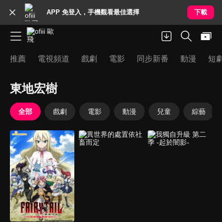
APP 免登入，手機觀看最佳選擇
下載
推薦
電視頻道
戲劇
電影
同步新番
動漫
短
東地宏樹
全部
戲劇
電影
動漫
兒童
綜藝