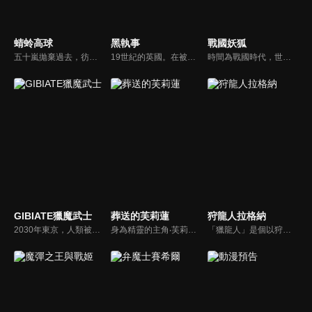
蜻蛉高球
黑執事
戰國妖狐
五十嵐拋棄過去，彷彿逃離世間一般，遷往鹿兒島縣的「吐噶喇群島」。在被稱為「日本最後的秘境」的「火之島」上，他遇見的是島上唯一的一名初中生，蜻蜓。這個天真爛漫的少女，竟然隱藏著不得了的高爾夫球天賦!?以這個相遇為契機，兩人的命運開始發生巨大的變化…。
19世紀的英國。在被稱為「邪惡貴族」的少年身邊，必定伴隨有一名「執事」的身影。那便是豪門貴族凡多姆海伍家的執事賽巴斯欽。無論是知識、教養、品味、廚藝、武術…他都樣樣精通。即使服侍著13歲的任性主人謝爾，他今天也依然身著漆黑的燕尾服，華麗地將工作收拾完畢。因為他只是一名執事罷了。
時間為戰國時代，世上具有各種魑魅魍魎、異形妖怪等等總稱為「闇」的存在。喜歡人類的闇．妖狐小玉，以及厭惡人類的仙道．迅火，姊弟兩人進行著掃蕩罪惡的救世活動。另外還有一群專門對付闇的僧侶．斷怪眾，他們以不人道的方式進行人體改造，迅火等人與他們產生激烈衝突……！人類當中也有壞人，非人類的存在也不見得都是邪惡的，迅火因過去的事而極其討厭人類，但在旅程當中，也逐漸目睹到人類善良的一面，他是否能有所轉變呢……？
GIBIATE獵魔武士
葬送的芙莉蓮
狩龍人拉格納
2030年東京，人類被GIBIA化。面對世界範圍內開始的GIBIA化，凱琳向星辰許願“請賜我力量”如同回應她的許願，千水·兼六從過去前來。第一次與GIBIA對峙的千水·兼六等人陷入苦戰…就在這時，凱瑟琳前來相助。千水·兼六前往凱瑟琳他們居住的營地，然而…。
身為精靈的主角‧芙莉蓮對於時間的概念有別於常人，透過老友的相繼離世讓她反省過去的自己，開始試著去關心身邊的人事物。藉由她的冒險之旅來探討生命的意義。
「獵龍人」是個以狩獵龍族換取報酬的職業。技術拙劣的獵龍人少年・拉格納與討伐龍族數無人能及的天才少女・蕾歐妮卡搭檔，每天致力於狩獵。拉格納只有一個心願──「就算無法變強也無所謂，希望能永遠待在蕾歐身邊。」然而他的想法，卻因為擁有前所未見之強大力量的「上位龍」的襲擊而化為泡影。