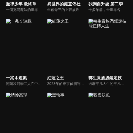
魔導少年 最終章
異世界的處置依社畜而定
我獨自升級 第二季 -起於闇影-
一個充滿魔法的世界—「亞斯藍德」中，位於菲歐烈王國的一個眾多厲害魔導士雲集的魔導士公會「妖精尾巴」。露西‧哈特菲利亞一直希望能加入，成為其中的一位成員。在納茲‧多拉格尼爾的引導下，露西終於得嘗所願，並結識了許多厲害的魔法師。
年齡奔三的上班族近藤誠一郎某天被捲入聖女召喚儀式，轉移到異世界的羅馬尼王國。誠一郎不分晝夜工作的社畜韌性已經深入骨髓，他在異世界也要求有個工作，於是來到王宮會計課工作。當誠一郎每天忙著重整會計課，他拿到了一瓶「疲勞四散營養藥水」。多虧那種營養藥水，消除了始終纏身的身體不適和疲勞，誠一郎很是感激。然而，誠一郎對異世界的魔素沒有耐受性，因為副作用命懸一線！為了獲救，必須請有魔力的人「讓自己習慣魔力」。誠一郎因此將身體交給人稱「冰之貴公子」的第三騎士團團長亞雷斯──
十多年前，全世界各地毫無預警地出現連接異次元與現實世界的「傳送門」，從傳送門出現的怪獸與魔物無法被人類現代化武器消滅，唯一能與魔物抗衡的唯有一部分人類中出現的能力覺醒者,他們被通稱為「獵人」。覺醒後的獵人們有能力等級的高低，一旦覺醒後就不再改變,獵人們運用本身的特殊能力，攻略各個傳送門後方的地下城。主角成振宇原本是實力最弱的 E 級獵人，被笑稱：「人類最弱兵器」，迫於現實,他不得不進入地下城奪取魔物身上的魔晶石養家，卻每次都是重傷而回，在某一次進入雙重地下城之後，成振宇在九死一生的情況下獲得了別人沒有的特殊能力......
一兆＄遊戲
紅蓮之王
轉生貴族憑鑑定技能扭轉人生
阿陽和阿學二人在中學時代相遇，並為了實現「賺到一兆美元」的夢想而將白手起家的企業命名為「Trillion Game」。
2023年的東京偵測到高周波共鳴聲，令所有生物失去意識，事件發生六日後，昏迷的人都若無其事地甦醒。然而「日常」生活開始出現各種「異常事件」。一群人隱藏在血中的力量使他們覺醒成為「英血之器」—－他們會受到彼此的力量所吸引，無可抗拒地相遇、心靈相通、損耗生命，漸漸被殘酷的連環命運吞沒。
過著平凡人生的平凡上班族，某天準備出門上班時心臟病發，醒來時已經成為異世界某個弱小貴族家的嫡子「亞爾斯」。到了這個世界，亞爾斯還是一樣平凡，只是多了能將別人的能力化為數值的「鑑定」能力。得知自己的國家轉眼就要爆發戰亂後，亞爾斯為了生存並且保護領地與領民，決定用「鑑定」能力四處網羅優秀人才，從無到有打造超強領地！