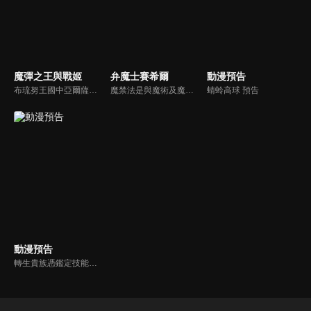
魔彈之王與戰姬
弁魔士賽希爾
動漫預告
布琉努王國中亞爾薩斯的領導人-堤格爾，因王國的征招，他被迫上到戰場。對手是吉斯塔特中的“七戰姬”之一、擁有“銀閃的風姬”名號的艾蕾歐諾拉，在她出奇不意的戰略下，擊破了布琉努大軍。就在堤格爾絕望的做好受死準備之時，“你從現在開始就是我的人了”因對方的一句話，堤格爾的命運將徹底改寫。
魔禁法是與魔術及魔術訴訟有關的法律，其事案都在魔法庭裡接受審判。這是一個人類與魔術使共存的世界，雖然負責維持秩序的人是警察，但替魔術使被告辯護的人則是弁魔士，而史上最年輕的弁魔士—須藤聖知，將挺身為孤單無依的被告人辯護…。
蜻蛉高球 預告
動漫預告
轉生貴族憑鑑定技能扭轉人生 預告