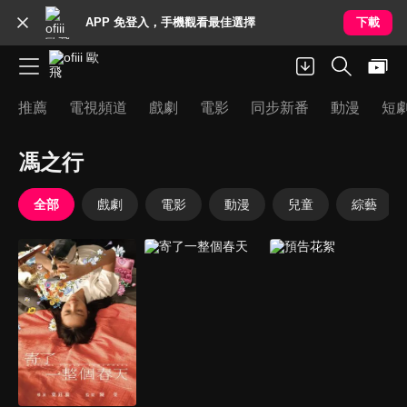
APP 免登入，手機觀看最佳選擇
下載
推薦
電視頻道
戲劇
電影
同步新番
動漫
短
馮之行
全部
戲劇
電影
動漫
兒童
綜藝