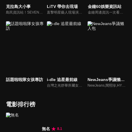
克拉島大小事
LiTV 帶你去現場
金鐘60娛樂資訊站
島民資訊站！SEVENTEEN近期資訊報你知
直擊明星藝人現場演出，體驗當下火熱氣氛
金鐘周邊資訊一次看，一起預測金鐘得主！
話題啦啦隊女孩專訪
i-dle 追星最前線
NewJeans爭議懶人包
台灣之光舒華所屬女團最新消息報你知
NewJeans,閔熙珍,HYBE爭議懶人包
電影排行榜
無名
8.1