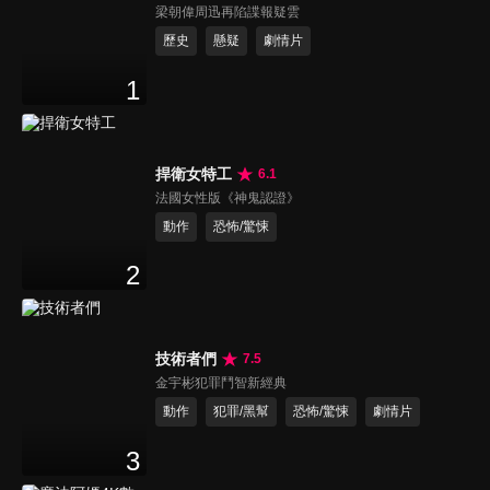
梁朝偉周迅再陷諜報疑雲
歷史
懸疑
劇情片
1
捍衛女特工
6.1
法國女性版《神鬼認證》
動作
恐怖/驚悚
2
技術者們
7.5
金宇彬犯罪鬥智新經典
動作
犯罪/黑幫
恐怖/驚悚
劇情片
3