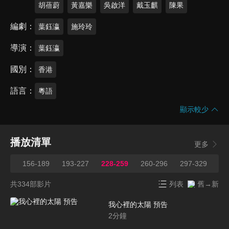
胡蓓蔚
黃嘉樂
吳啟洋
戴玉麒
陳果
編劇
葉鈺瀛
施玲玲
導演
葉鈺瀛
國別
香港
語言
粵語
顯示較少
播放清單
更多
155
156-189
193-227
228-259
260-296
297-329
33
共334部影片
列表
舊→新
我心裡的太陽 預告
2
分鐘