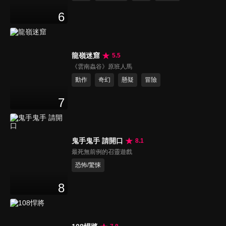
6
龍嶺迷窟
5.5
《雲南蟲谷》原班人馬
動作
奇幻
懸疑
冒險
7
鬼手鬼手 請開口
8.1
最死無前例的召靈遊戲
恐怖/驚悚
8