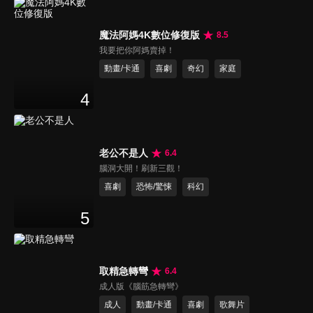
魔法阿媽4K數位修復版
8.5
我要把你阿媽賣掉！
動畫/卡通
喜劇
奇幻
家庭
4
老公不是人
6.4
腦洞大開！刷新三觀！
喜劇
恐怖/驚悚
科幻
5
取精急轉彎
6.4
成人版《腦筋急轉彎》
成人
動畫/卡通
喜劇
歌舞片