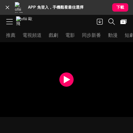
APP 免登入，手機觀看最佳選擇
下載
推薦
電視頻道
戲劇
電影
同步新番
動漫
短