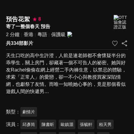
預告花絮
8
寄了一整個春天 預告
2 分鐘
香港
粵語
保護級
共334部影片
天生口吃的高中生許澄，人前是連老師都不會懷疑半分的
乖學生，關上房門，卻藏著一個不可告人的祕密。她與好
友Rachel偷偷在網上經營二手內褲生意，以禁忌的體驗，
求索「正常人」的愛戀，卻一不小心與教授買家深陷情
網，也獻祭了友情。而唯一知曉她心事的，竟是那個看似
遊戲人間的快遞男…
類型
劇情片
演員
邱彥筒
陳書昕
歐鎮灝
張毓軒
栢天男