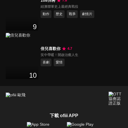
108悍將
7.8
紐澳聯軍史上最經典戰役
動作
歷史
戰爭
劇情片
9
倍兒喜歡你
4.7
笑中帶暖！開啟治癒人生
喜劇
愛情
10
下載 ofiii APP