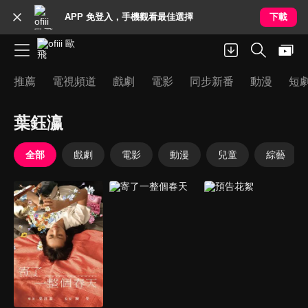
APP 免登入，手機觀看最佳選擇
下載
推薦
電視頻道
戲劇
電影
同步新番
動漫
短
葉鈺瀛
全部
戲劇
電影
動漫
兒童
綜藝