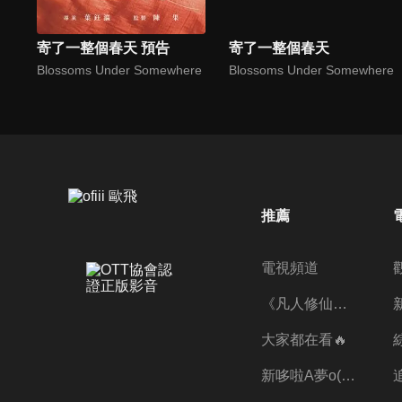
寄了一整個春天 預告
寄了一整個春天
Blossoms Under Somewhere
Blossoms Under Somewhere
推薦
電視頻道
《凡人修仙傳》第五季全新開播✨
大家都在看🔥
新哆啦A夢o((ﾐﾟｴﾟﾐ))o