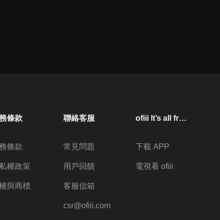
務條款
聯絡客服
ofiii lt’s all free
務條款
常見問題
下載 APP
私權政策
用戶回饋
電視看 ofiii
權與商標
客服信箱
csr@ofiii.com