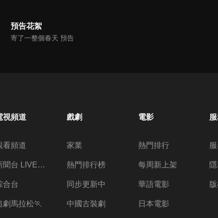
預告花絮
寄了一整個春天 預告
電視頻道
戲劇
電影
服
觀看頻道
家業
熱門排行
服
新聞台 LIVE 直播
熱門排行榜
每周新上架
隱
綜合台
同步更新中
華語電影
版
追劇馬拉松🏃
中國古裝劇
日本電影