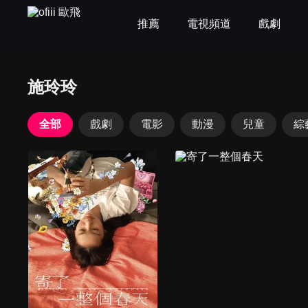
推薦
電視頻道
戲劇
施玲玲
全部
戲劇
電影
動漫
兒童
綜