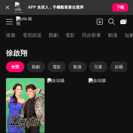
APP 免登入，手機觀看最佳選擇
下載
推薦
電視頻道
戲劇
電影
同步新番
動漫
短
徐啟翔
全部
戲劇
電影
動漫
兒童
綜藝