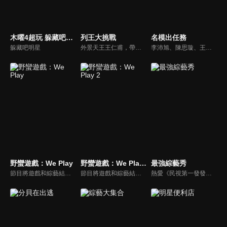
木曜4超玩 躲藏吧明星
列王大挑戰
名模出任務
躲藏吧明星
外景天王王仁甫，帶領初出茅廬、外景界新鮮人的陳漢典攜手主持，兩人各自率領自稱膽大包天的列王藝人團，在節目中相互挑戰對方害怕的極限，集結恐懼、互整、爆笑等綜藝效果，讓觀眾看看藝人們最野生的真情流露！
李沛旭、陳思璇、王尹平、杜詩梅與大愷等人，卸下名模華麗外表、包袱，全力闖關！全台灣顏值最高的外景實境真人秀節目，名模們又會激盪什麼逗趣爆笑的場面呢？
野蠻遊戲：We Play
野蠻遊戲：We Play 2
最強綜藝秀
節目將遊戲和綜藝結合在一起的新概念真人秀節目，成員們將進行無法預測的遊戲內容，提供多樣、新鮮的節目環節為看點，主持與來賓將在虛擬世界中，展開大規模遊戲的動作冒險。
節目將遊戲和綜藝結合在一起的新概念真人秀節目，成員們將進行無法預測的遊戲內容，提供多樣、新鮮的節目環節為看點，主持與來賓將在虛擬世界中，展開大規模遊戲的動作冒險。
熱愛《民視第一發發發》的忠實觀眾，一定要看！喜歡五花八門達人秀的網友，非追不可！愛看明星挑戰各種才藝表演的鐵粉，絕不能錯過！什麼都有，什麼都秀，請看《最強綜藝秀》！