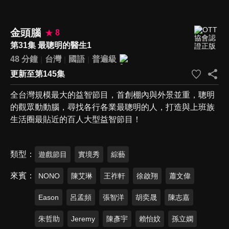
金頭腦
8
第31集 最聰明的醫生1
48 分鐘
台灣
國語
普遍級
更新至第145集
全台灣規模最大的益智節目，首創棚內與外景並重，聰明
的觀眾動動腦，尋找各行各業最聰明的人，打造與上班族
生活圈最貼近的百人大型益智節目！
類型
遊戲節目
實境秀
綜藝
來賓
NONO
陳艾琳
王祚軒
徐啟翔
蕭文偉
Eason
呂孟頻
張智洋
胡奕晟
陳志嘉
朱哲助
Jeremy
陳彥宇
賴怡妏
孫立嫻