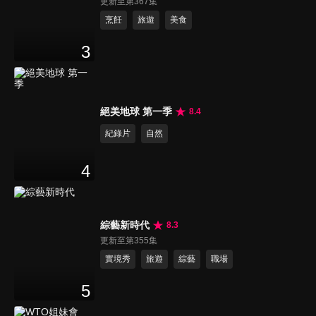
更新至第367集
烹飪
旅遊
美食
3
絕美地球 第一季
8.4
紀錄片
自然
4
綜藝新時代
8.3
更新至第355集
實境秀
旅遊
綜藝
職場
5