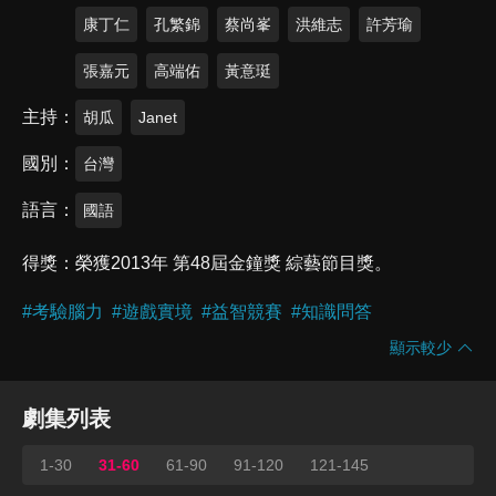
康丁仁
孔繁錦
蔡尚峯
洪維志
許芳瑜
張嘉元
高端佑
黃意珽
主持
胡瓜
Janet
國別
台灣
語言
國語
得獎
榮獲2013年 第48屆金鐘獎 綜藝節目獎。
#
考驗腦力
#
遊戲實境
#
益智競賽
#
知識問答
顯示較少
劇集列表
1-30
31-60
61-90
91-120
121-145