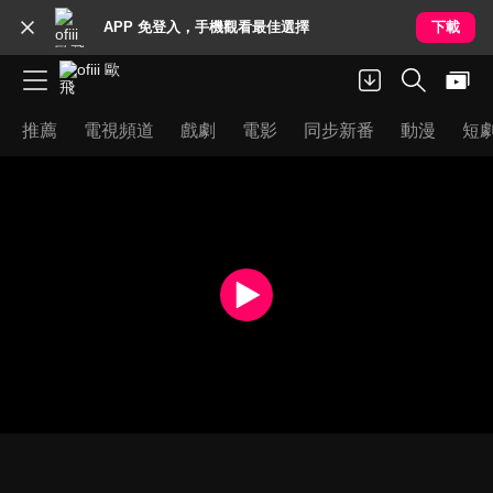
APP 免登入，手機觀看最佳選擇
下載
推薦
電視頻道
戲劇
電影
同步新番
動漫
短