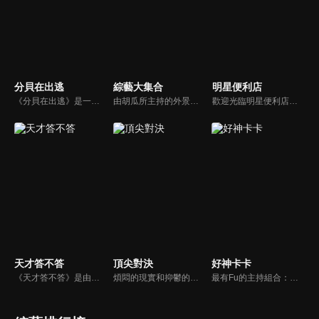
分貝在出逃
綜藝大集合
明星便利店
《分貝在出逃》是一檔新戶外音樂治癒綜藝，蘇醒、張遠等5位彼此相熟的嘉賓一起去戶外露營，在7天之內上演分貝出逃之旅，通過遊戲互動贏取「分貝值」來解鎖3場音樂會的舉辦權。節目集音樂元素、旅途元素和真人秀元素為一體，傳播音樂和友情的正能量。
由胡瓜所主持的外景綜藝節目，秉持著「幸福好運到，獎金送夠夠」的精神，和眾多藝人與鄉親同樂玩遊戲拿獎金，介紹各地的人文、美食、特產等，提供豐富多元的內容，不間斷的笑料，讓您忘卻一切煩惱、開懷大笑。
歡迎光臨明星便利店！你覺得便利店裡面有什麼？關東煮？茶葉蛋？還是讓你尖叫的大明星？一家擁有明星的便利店，到底有多稀奇，你會不會想要光臨呢？
天才答不答
頂尖對決
好神卡卡
《天才答不答》是由吳宗憲和吳怡霈共同主持的益智節目。節目設立高額的獎金來考驗藝人們真實的人性，同時將題目立體化，讓你身歷其境去冒險答題。更有哪些出乎意料的處罰，讓藝人羞愧的不想再答錯！一個最接近「人性」與「真實」的益智節目，現在就讓吳宗憲帶你輕鬆玩轉知識。
煩悶的現實和抑鬱的社會，你需要的就是笑、大聲笑、開口笑，《頂尖對決》就要你笑到落ㄟ骸，最具綜藝實力的庹宗康，和喜感十足的納豆各自領軍對抗，藝人搞笑pk笑果十足，《頂尖對決》讓你忘掉一週煩惱！
最有Fu的主持組合：「A咖天王」徐乃麟+「好神天心」朱芯儀+「真理大學校花」洪棠+「台大獸醫碩士」LYDIA。遊戲的層層關卡，來賓必須要和主持人比反應，比記憶，比機智，比膽識，幸運女神的眷顧與遠離永遠都是個未知數！