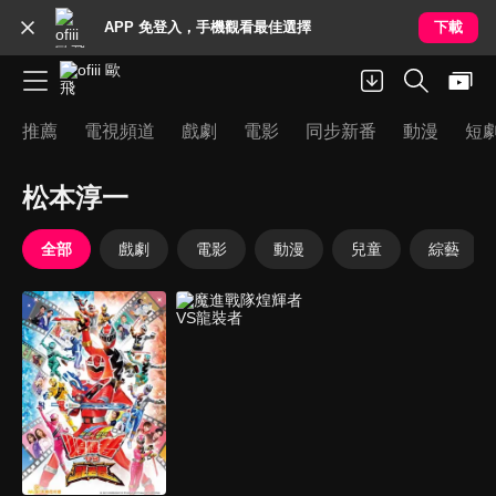
APP 免登入，手機觀看最佳選擇
下載
推薦
電視頻道
戲劇
電影
同步新番
動漫
短
松本淳一
全部
戲劇
電影
動漫
兒童
綜藝