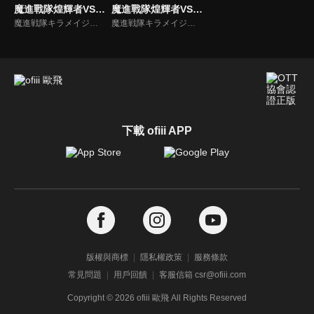
魔進戰隊煌輝者VS龍裝者(中文版)
魔進戰隊煌輝者VS龍裝者
魔進戦隊キラメイジャーVSリュウソウジャー
魔進戦隊キラメイジャーVSリュウソウジャー
下載 ofiii APP
版權與商標
隱私權政策
服務條款
常見問題
用戶回饋
客服信箱 csr@ofiii.com
Copyright ©
2026
ofiii 歐飛 All Rights Reserved