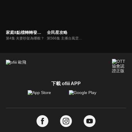
家庭8點檔轉轉發現愛
全民星攻略
第4集 夫妻吵架為哪般？
第566集 主播台風雲之戰
下載 ofiii APP