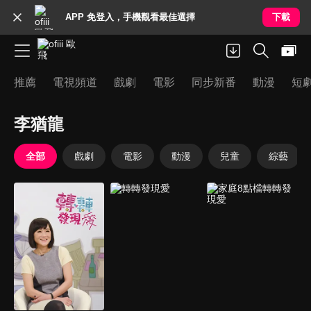
APP 免登入，手機觀看最佳選擇
下載
推薦
電視頻道
戲劇
電影
同步新番
動漫
短
李猶龍
全部
戲劇
電影
動漫
兒童
綜藝