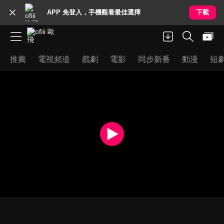
APP 免登入，手機觀看最佳選擇
下載
推薦
電視頻道
戲劇
電影
同步新番
動漫
短