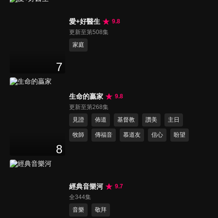
愛+好醫生
9.8
更新至第508集
家庭
7
生命的贏家
9.8
更新至第268集
見證
佈道
基督教
讚美
主日
牧師
傳福音
慕道友
信心
盼望
8
經典音樂河
9.7
全344集
音樂
敬拜