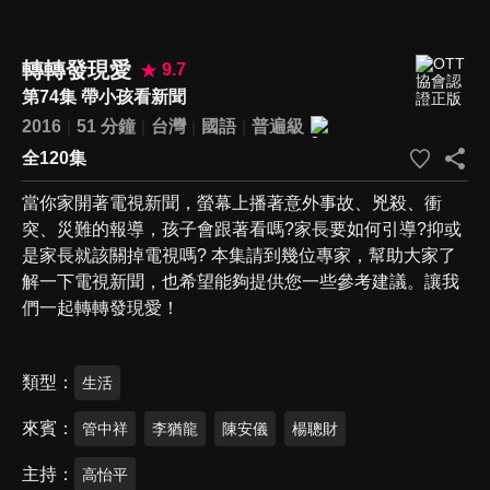
轉轉發現愛
9.7
第74集 帶小孩看新聞
2016
51 分鐘
台灣
國語
普遍級
全120集
當你家開著電視新聞，螢幕上播著意外事故、兇殺、衝
突、災難的報導，孩子會跟著看嗎?家長要如何引導?抑或
是家長就該關掉電視嗎? 本集請到幾位專家，幫助大家了
解一下電視新聞，也希望能夠提供您一些參考建議。讓我
們一起轉轉發現愛！
類型
生活
來賓
管中祥
李猶龍
陳安儀
楊聰財
主持
高怡平