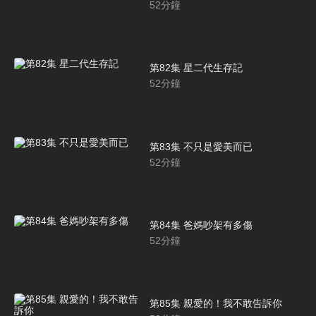
52
分鐘
第82集 星二代生存記
52
分鐘
第83集 不只是愛美而已
52
分鐘
第84集 爸媽吵架有多傷
52
分鐘
第85集 親愛的！我不敢告訴你