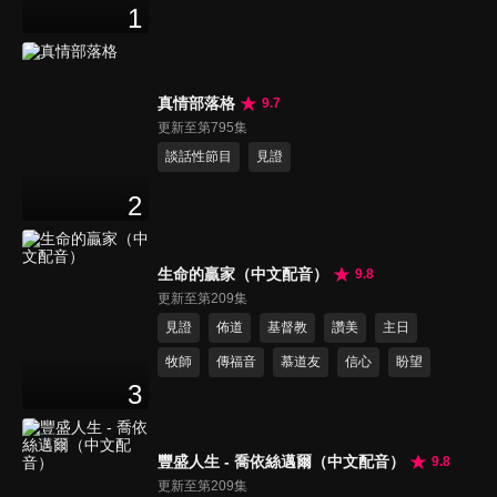
1
真情部落格
9.7
更新至第795集
談話性節目
見證
2
生命的贏家（中文配音）
9.8
更新至第209集
見證
佈道
基督教
讚美
主日
牧師
傳福音
慕道友
信心
盼望
3
豐盛人生 - 喬依絲邁爾（中文配音）
9.8
更新至第209集