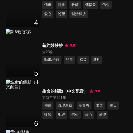
佈道
特會
牧師
傳福音
信心
愛心
盼望
醫治釋放
4
新約妙妙妙
9.8
全23集
動畫/卡通
兒童
福音
新約
5
生命的觸動（中文配音）
9.8
更新至第251集
佈道
真理造就
基督教
讚美
主日
牧師
聖經
信心
愛心
盼望
6