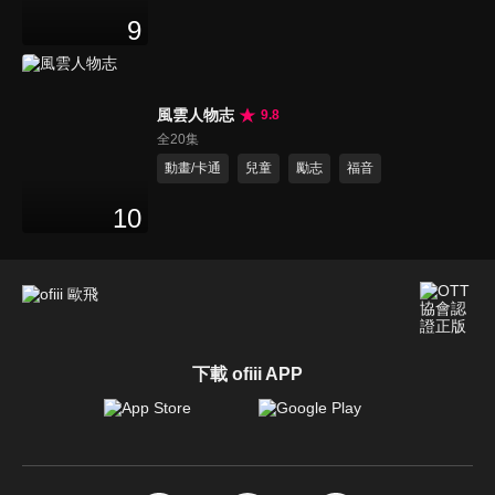
9
風雲人物志
9.8
全20集
動畫/卡通
兒童
勵志
福音
10
下載 ofiii APP