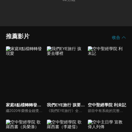
推薦影片
收合
家庭8點檔轉轉發現愛
我們EYE旅行 孩要去哪裡
空中聖經學院 利未記
繼2020年榮獲金鐘獎「生活風格節目主持人獎」，2021年再度入圍，從真理出發的家庭談話性節目，針對現代婚姻家庭議題讓您輕鬆掌握關注方向。
《我們EYE旅行》全新單元「孩要去哪裡」除了介紹適合親子同遊的景點外，並結合社會關懷，強調家庭的溫暖與愛的感動，期盼透過旅遊為弱勢孩童創造美好回憶，一圓他們的夢想。
節目中有系統的完整講解聖經真理，邀請受過解經講道訓練的老師，按著正意分解真理的道，帶領弟兄姊妹更深的了解聖經的浩瀚與偉大