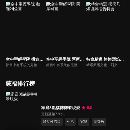
空中聖經學院 撒迦利亞書
空中聖經學院 阿摩司書
特會精選 熊熊烈焰復興禱告特會
節目中有系統的完整講解聖經真理，邀請受過解經講道訓練的老師，按著正意分解真理的道，帶領弟兄姊妹更深的了解聖經的浩瀚與偉大。
節目中有系統的完整講解聖經真理，邀請受過解經講道訓練的老師，按著正意分解真理的道，帶領弟兄姊妹更深的了解聖經的浩瀚與偉大。
精選天國文化、烈火特會、超自然大能與使徒性教會等特會，幫助我們更加明白神的心意，好讓我們的生命能走在神的道路上進入命定。
蒙福排行榜
家庭8點檔轉轉發現愛
9.8
更新至第720集
談話性節目
生活
家庭
基督教