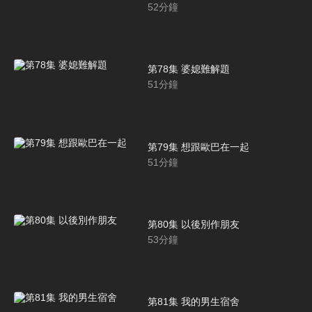
52
分鐘
第78集 婆媳難解題
51
分鐘
第79集 想跟歐巴在一起
51
分鐘
第80集 以後別作朋友
53
分鐘
第81集 我的男生宿舍