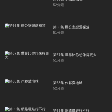
52
分鐘
第66集 辦公室戀愛祕笈
51
分鐘
第67集 世界比你想像得更大
51
分鐘
第68集 作夥愛地球
52
分鐘
第69集 網路曬娃行不行