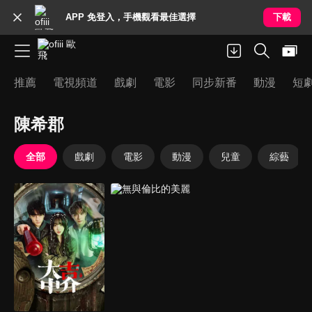
APP 免登入，手機觀看最佳選擇
下載
推薦
電視頻道
戲劇
電影
同步新番
動漫
短
陳希郡
全部
戲劇
電影
動漫
兒童
綜藝