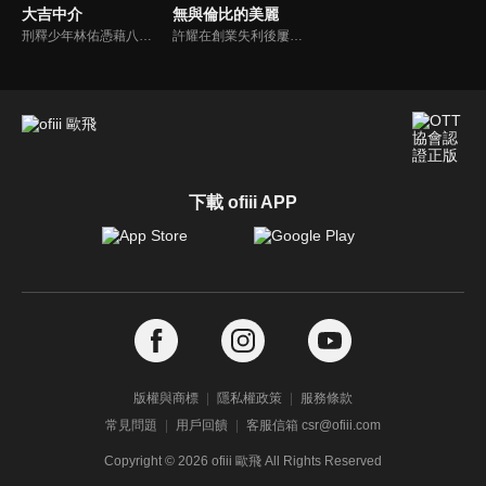
大吉中介
無與倫比的美麗
刑釋少年林佑憑藉八字過硬誤入“大吉仲介”，成為凶宅試睡員，他聯手“異瞳”少女許柳柳，破解一樁樁執念迷局。看似詭異的“鬧鬼”事件，實則暗藏人性的驚天反轉。他們用漫畫超度世間未了情感，亦或破除自我心魔，在陰陽交界完成自我救贖。
許耀在創業失利後屢敗屢戰， 卻意外在職場遇到失聯多年的前女友。北漂女孩余佳恩因為職場上的不圓滑，在30歲的節點遭遇裁員；自稱渣女的張清在職場游刃有餘，卻花十年治癒原生家庭傷害；家庭主婦李念歡走出家庭壁壘後展開了一段相濡以沫的情感。三對正值「青年危機」的都市男女攜手走出生活困境。
下載 ofiii APP
版權與商標
隱私權政策
服務條款
常見問題
用戶回饋
客服信箱 csr@ofiii.com
Copyright ©
2026
ofiii 歐飛 All Rights Reserved