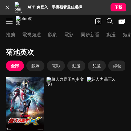
APP 免登入，手機觀看最佳選擇
下載
推薦
電視頻道
戲劇
電影
同步新番
動漫
短
菊池英次
全部
戲劇
電影
動漫
兒童
綜藝