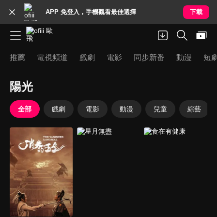
APP 免登入，手機觀看最佳選擇
下載
推薦
電視頻道
戲劇
電影
同步新番
動漫
短
陽光
全部
戲劇
電影
動漫
兒童
綜藝