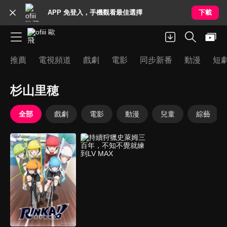
APP 免登入，手機觀看最佳選擇
下載
推薦
電視頻道
戲劇
電影
同步新番
動漫
短
杉山里穂
全部
戲劇
電影
動漫
兒童
綜藝