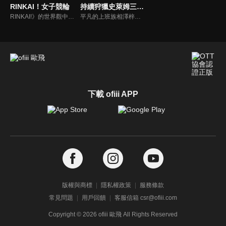
RINKAI！女子競輪
持續狩獵史萊姆三百年，不知不覺就練到LV MAX
RINKAI!》的世界觀中，女子競輪是在戰後的混亂期所誕生的競賽項目。在項目結束後的數十年，女子徑輪以「RINKAI LEAGUE」的名義重生，而來自全國各地的選手們為了爭奪頂點的榮耀，將在競賽中發光發熱。
平凡的上班族相澤梓，因工作過度過勞死。她轉生到異世界，成為不老不死的魔女亞梓莎。鑑於前世的經驗，她在邊境的高原開始悠閒的慢活。打倒史來姆賺取金錢，像個魔女般製作藥物照顧山腳下的村莊。她持續過這樣的生活，被稱為「高原的魔女大人」。300年後，持續打倒史來姆累積的經驗值，讓亞梓莎在不知不覺間成為LV99，也就是世界最強。
下載 ofiii APP
版權與商標
隱私權政策
服務條款
常見問題
用戶回饋
客服信箱 csr@ofiii.com
Copyright ©
2026
ofiii 歐飛 All Rights Reserved