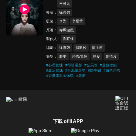
王可元
導演
徐漢強
監製
李烈
李耀華
原著
赤燭遊戲
製作人
劉宜佳
編劇
徐漢強
傅凱羚
簡士耕
類型
歷史
恐怖/驚悚
懸疑
劇情片
#
心理驚悚
#
得獎電影
#
金馬獎
#
遊戲改編
#
政治驚悚
#
台北電影獎
#
師生戀
#
白色恐怖
#
香港電影金像獎
#
惡夢
下載 ofiii APP