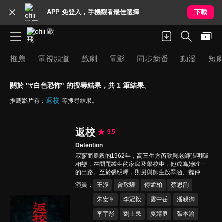
APP 免登入，手機觀看最佳選擇
下載
推薦
電視頻道
戲劇
電影
同步新番
動漫
短
關於 "#白色恐怖" 的搜尋結果，共 1 筆結果。
返校
推薦影片有：
等搜尋結果。
返校
9.5
Detention
寂寥而肅殺的1962年，高三生方芮欣與老師張明暉
相戀，在問題叢生的家庭及學校中，他成為她唯一
的出路。至於張明暉，則另與師生殷翠涵、魏仲廷
等人組織讀書會，冒著生死攸關的風險研讀禁書。
演員
王淨
曾敬驊
傅孟柏
蔡思韵
一夜，方芮欣與魏仲廷在暴雨中的校園甦醒，卻發
現校園逐漸從熟悉的世界剝離，而他們也被迫面對
朱宏章
李冠毅
雲中岳
潘親御
可怖的真相…
李宇彤
劉士民
夏靖庭
張本渝