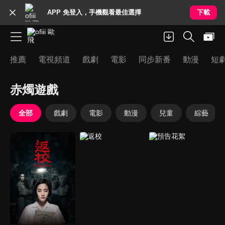
APP 免登入，手機觀看最佳選擇
下載
推薦
電視頻道
戲劇
電影
同步新番
動漫
短
赤燭遊戲
全部
戲劇
電影
動漫
兒童
綜藝