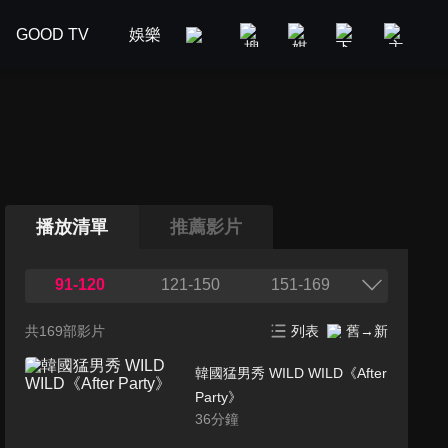
GOOD TV
娛樂
美食旅遊
新聞政論
汽車
播放清單
推薦影片
91-120
121-150
151-169
共169部影片
列表
舊→新
韓國猛男秀 WILD WILD《After
Party》
36
分鐘