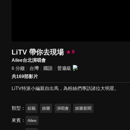
LiTV 帶你去現場
8
Ailee台北演唱會
6 分鐘
台灣
國語
普遍級
共169部影片
LiTV特派小編親自出馬，為粉絲們專訪諸位大明星。
類型
綜藝
娛樂
演唱會
娛樂新聞
來賓
Ailee