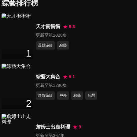
綜藝排行榜
H.O.T. 張佑赫台北粉絲見面會
天才衝衝衝
9.3
4
分鐘
更新至第1028集
遊戲節目
綜藝
1
FTISLAND台北演唱會
7
分鐘
綜藝大集合
9.1
「韓國碧昂絲」孝琳台北演唱
更新至第1280集
會
遊戲節目
戶外
綜藝
台灣
4
分鐘
2
韓團VIXX台灣演唱會
3
分鐘
詹姆士出走料理
9
更新至第367集