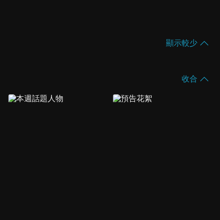
顯示較少
收合