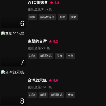
北站
WTO姐妹會
8.9
3
分鐘
更新至第3487集
國際
談話性節目
綜藝
娛樂
w-inds-演唱會：LIVE TOUR
6
2023 Beyond in Taiwan
3
分鐘
進擊的台灣
8.2
鄭容和演唱會2023台北站
2
分鐘
更新至第586集
訪談
新聞雜誌
美食
台灣
7
梁耀燮演唱會2023台北站
11
分鐘
台灣啟示錄
8.6
更新至第1613集
臉紅的思春期-台北演唱會
訪談
新聞
新聞雜誌
社會
8
分鐘
8