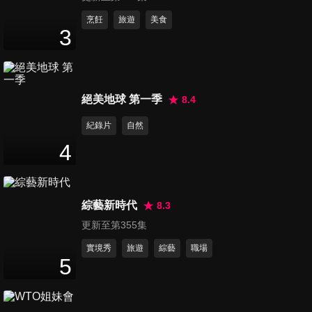
STAYC演唱會2024台北站
烹飪
旅遊
美食
3
12
分鐘
龍俊亨演唱會台北站2023
絕美地球 第一季
8.4
10
分鐘
紀錄片
自然
4
放浪兄弟 2023 台北演唱會 /
EXILE LIVE 2023 in TAIPEI
13
分鐘
綜藝新時代
8.3
更新至第355集
INFINITE東雨x成烈見面會
2023台北站
實境秀
旅遊
綜藝
職場
5
11
分鐘
WOODZ 曹承衍演唱會2023台