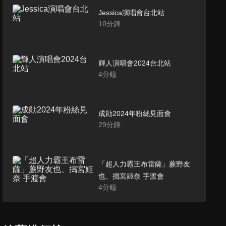
Jessica演唱會台北站
10
分鐘
輝人演唱會2024台北站
4
分鐘
成勛2024年粉絲見面會
29
分鐘
「超人力霸王布雷薩」蕨野友
也、搗宮姬奈 手渡會
4
分鐘
Pentagon KINO演唱會台北站
4
分鐘