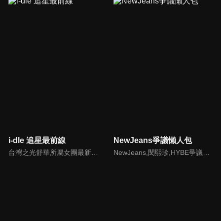
i-dle 追星最前線
NewJeans爭議懶人包
台灣之光舒華所屬女團最新消息報你知
NewJeans,閔熙珍,HYBE爭議懶人包