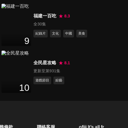
韓男團INFINITE CONCERT
3
分鐘
福建一百吃
8.3
全30集
紀錄片
文化
中國
美食
黃致列演唱會台北站
9
18
分鐘
全民星攻略
8.1
黃旼炫演唱會台北站2023
更新至第931集
5
分鐘
遊戲節目
綜藝
10
EPEX 1st FANCON in TAIPEI
3
分鐘
《PEAK TIME》台北演唱會
務條款
聯絡客服
ofiii lt’s all free