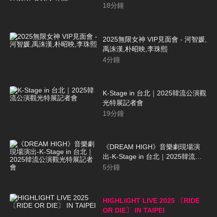
珠熙
18
分鐘
2025無限女神 VIP見面會 - 河智媛,
禹洙漢,朴昭映,李珠熙
4
分鐘
K-Stage in 台北｜2025韓流公演觀
光特展記者會
19
分鐘
《DREAM HIGH》音樂劇現場演
出-K-Stage in 台北｜2025韓流公
演觀光特展記者會
5
分鐘
HIGHLIGHT LIVE 2025 〔RIDE
OR DIE〕 IN TAIPEI