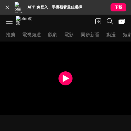
APP 免登入，手機觀看最佳選擇
下載
推薦
電視頻道
戲劇
電影
同步新番
動漫
短