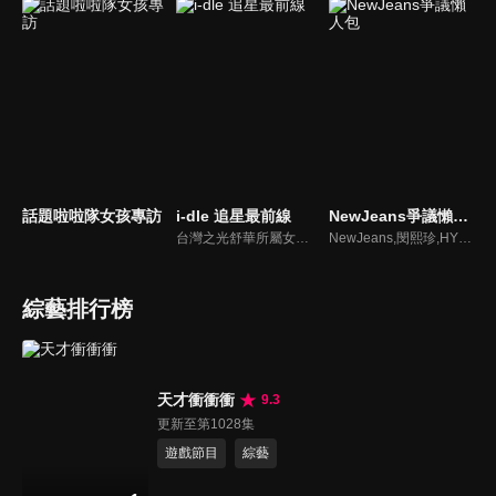
話題啦啦隊女孩專訪
i-dle 追星最前線
NewJeans爭議懶人包
台灣之光舒華所屬女團最新消息報你知
NewJeans,閔熙珍,HYBE爭議懶人包
綜藝排行榜
天才衝衝衝
9.3
更新至第1028集
遊戲節目
綜藝