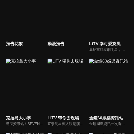
預告花絮
動漫預告
LiTV 泰可愛旋風
集結當紅泰劇明星，獨家揭露他們的幕後小秘密
克拉島大小事
LiTV 帶你去現場
金鐘60娛樂資訊站
島民資訊站！SEVENTEEN近期資訊報你知
直擊明星藝人現場演出，體驗當下火熱氣氛
金鐘周邊資訊一次看，一起預測金鐘得主！