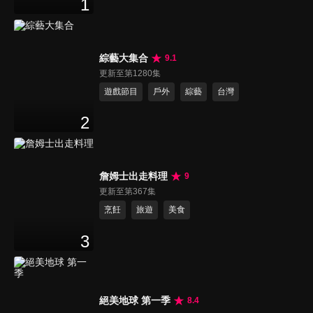
1
綜藝大集合
9.1
更新至第1280集
遊戲節目
戶外
綜藝
台灣
2
詹姆士出走料理
9
更新至第367集
烹飪
旅遊
美食
3
絕美地球 第一季
8.4