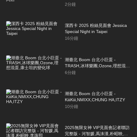
2
分鐘
潔西卡 2025 粉絲見面會 Jessica
Special Night in Taipei
16
分鐘
潮臺北 Boom 台北小巨蛋 -
TRASH,冰球樂團,Ozone,理想混
蛋,康士坦的變化球
6
分鐘
潮臺北 Boom 台北小巨蛋 -
KiiiKiii,NMIXX,CHUNG HA,ITZY
10
分鐘
2025無限女神 VIP見面會記者聯訪
完整版 - 河智媛,禹洙漢,朴昭映,李