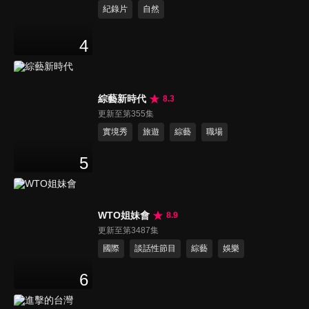
紀錄片
自然
4
綜藝新時代
8.3
更新至第355集
實境秀
旅遊
綜藝
職場
5
WTO姐妹會
8.9
更新至第3487集
國際
談話性節目
綜藝
娛樂
6