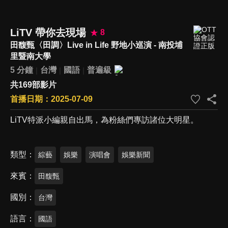
LiTV 帶你去現場
8
田馥甄〈田調〉Live in Life 野地小巡演 - 南投埔
里暨南大學
5 分鐘
台灣
國語
普遍級
共169部影片
首播日期：2025-07-09
LiTV特派小編親自出馬，為粉絲們專訪諸位大明星。
類型
綜藝
娛樂
演唱會
娛樂新聞
來賓
田馥甄
國別
台灣
語言
國語