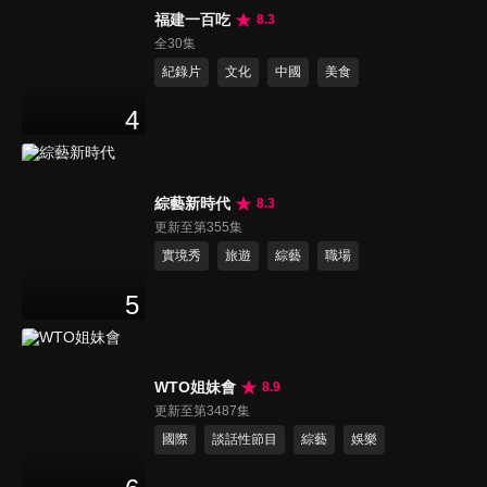
福建一百吃
8.3
全30集
紀錄片
文化
中國
美食
4
綜藝新時代
8.3
更新至第355集
實境秀
旅遊
綜藝
職場
5
WTO姐妹會
8.9
更新至第3487集
國際
談話性節目
綜藝
娛樂