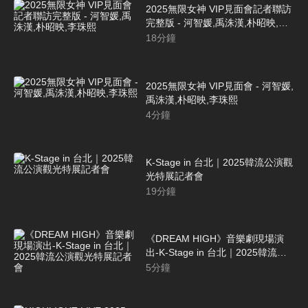
2025無限女神 VIP見面會記者聯訪
完整版 - 河智媛,禹洙漢,朴昭映,李
珠熙
18
分鐘
2025無限女神 VIP見面會 - 河智媛,
禹洙漢,朴昭映,李珠熙
4
分鐘
K-Stage in 台北｜2025韓流公演觀
光特展記者會
19
分鐘
《DREAM HIGH》音樂劇現場演
出-K-Stage in 台北｜2025韓流公
演觀光特展記者會
5
分鐘