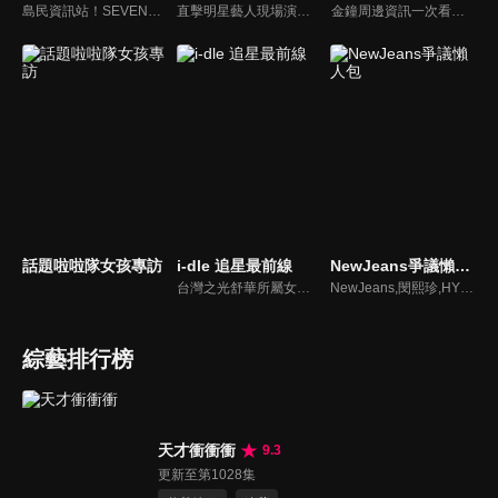
島民資訊站！SEVENTEEN近期資訊報你知
直擊明星藝人現場演出，體驗當下火熱氣氛
金鐘周邊資訊一次看，一起預測金鐘得主！
話題啦啦隊女孩專訪
i-dle 追星最前線
NewJeans爭議懶人包
台灣之光舒華所屬女團最新消息報你知
NewJeans,閔熙珍,HYBE爭議懶人包
綜藝排行榜
天才衝衝衝
9.3
更新至第1028集