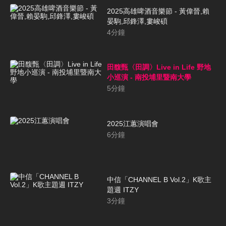
2025高雄啤酒音樂節 - 黃偉晉,賴
晏駒,邱鋒澤,婁峻碩
4
分鐘
田馥甄〈田調〉Live in Life 野地
小巡演 - 南投埔里暨南大學
5
分鐘
2025江蕙演唱會
6
分鐘
中信「CHANNEL B Vol.2」K歌主
題週 ITZY
3
分鐘