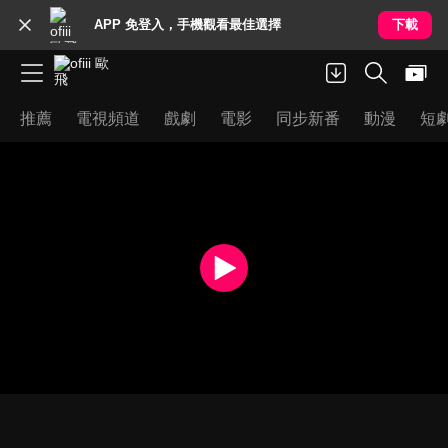
APP 免登入，手機觀看最佳選擇
下載
推薦
電視頻道
戲劇
電影
同步新番
動漫
短