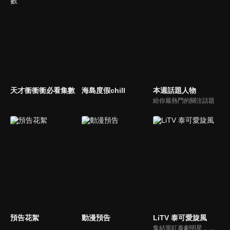
天才衝衝衝必看集數
海島度假chill
本週話題人物
給你最熱門的關注話題
預告花絮
動漫預告
LiTV 泰可愛旋風
集結當紅泰劇明星，獨家揭露他們的幕後小秘密