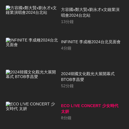
方容國x鄭大賢x劉永才x文鐘業演
唱會2024台北站
13
分鐘
INFINITE 李成種2024台北見面會
4
分鐘
2024韓國文化觀光大展開幕式
BTOB李昌燮
52
分鐘
ECO L!VE CONCERT 少女時代
太妍
8
分鐘