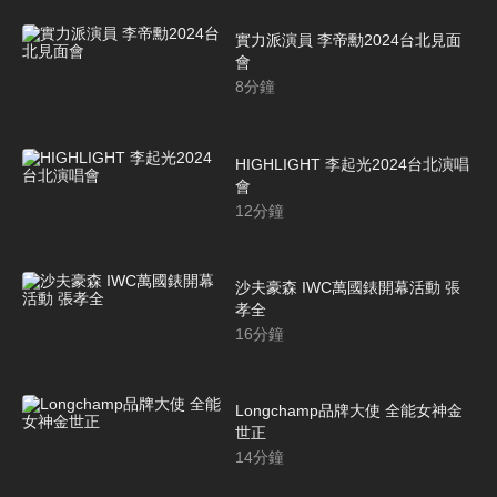
實力派演員 李帝勳2024台北見面
會
8
分鐘
HIGHLIGHT 李起光2024台北演唱
會
12
分鐘
沙夫豪森 IWC萬國錶開幕活動 張
孝全
16
分鐘
Longchamp品牌大使 全能女神金
世正
14
分鐘