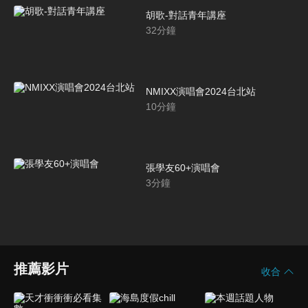
胡歌-對話青年講座
32
分鐘
NMIXX演唱會2024台北站
10
分鐘
張學友60+演唱會
3
分鐘
推薦影片
收合