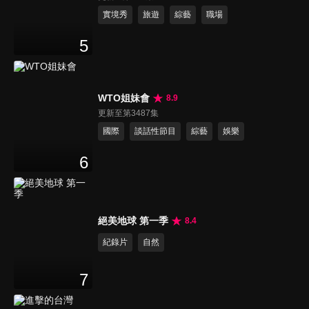
實境秀
旅遊
綜藝
職場
5
WTO姐妹會
8.9
更新至第3487集
國際
談話性節目
綜藝
娛樂
6
絕美地球 第一季
8.4
紀錄片
自然
7