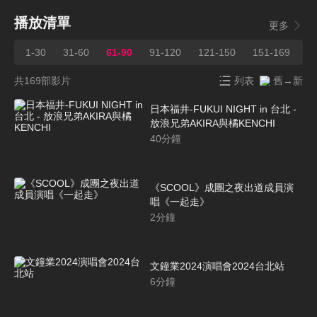
播放清單
更多
1-30
31-60
61-90
91-120
121-150
151-169
共169部影片
列表
舊→新
日本福井-FUKUI NIGHT in 台北 -
放浪兄弟AKIRA與橘KENCHI
40
分鐘
《SCOOL》成團之夜出道成員演
唱《一起走》
2
分鐘
文鐘業2024演唱會2024台北站
6
分鐘