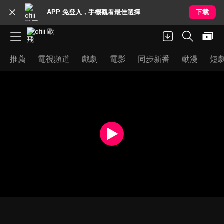
APP 免登入，手機觀看最佳選擇
下載
推薦
電視頻道
戲劇
電影
同步新番
動漫
短