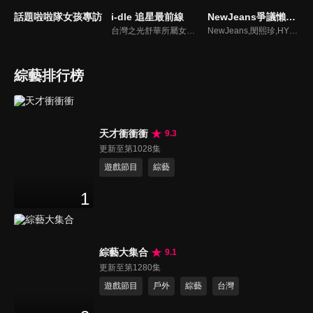
話題啦啦隊女孩專訪
i-dle 追星最前線
NewJeans爭議懶人包
台灣之光舒華所屬女團最新消息報你知
NewJeans,閔熙珍,HYBE爭議懶人包
綜藝排行榜
天才衝衝衝
9.3
更新至第1028集
遊戲節目
綜藝
1
綜藝大集合
9.1
更新至第1280集
遊戲節目
戶外
綜藝
台灣