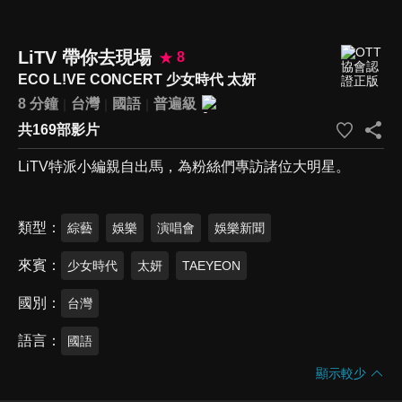
LiTV 帶你去現場
8
ECO L!VE CONCERT 少女時代 太妍
8 分鐘
台灣
國語
普遍級
共169部影片
LiTV特派小編親自出馬，為粉絲們專訪諸位大明星。
類型
綜藝
娛樂
演唱會
娛樂新聞
來賓
少女時代
太妍
TAEYEON
國別
台灣
語言
國語
顯示較少