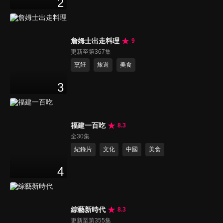
2
詹姆士出走料理
9
更新至第367集
烹飪
旅遊
美食
3
福建一百吃
8.3
全30集
紀錄片
文化
中國
美食
4
綜藝新時代
8.3
更新至第355集