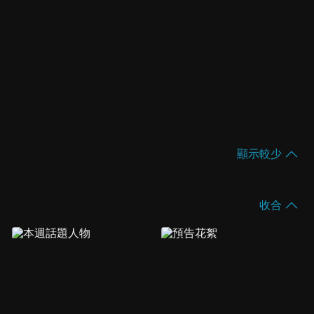
顯示較少
收合