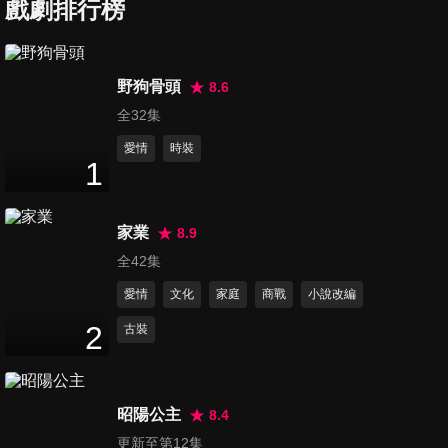
戲劇排行榜
女孩上場2_第9集預告
野狗骨頭
8.6
1
分鐘
全32集
愛情
時裝
1
你是人間理想-預告
2
分鐘
家業
8.9
全42集
我們的翻譯官_預告
愛情
文化
家庭
商戰
小說改編
2
分鐘
2
古裝
以愛為營_預告
2
分鐘
昭陽公主
8.4
更新至第12集