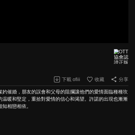
下載 ofiii
收藏
分享
媒妁催婚，朋友的誤會和父母的阻攔讓他們的愛情面臨種種坎
的温暖和堅定，重拾對愛情的信心和渴望。許諾的出現也漸漸
相知相戀相依。