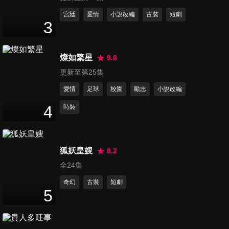
我知道我愛你_先導預告
宮廷
愛情
小說改編
古裝
短劇
3
2
分鐘
燦如繁星
9.6
我知道我愛你_劇情預告
更新至第25集
2
分鐘
愛情
足球
校園
勵志
小說改編
4
時裝
穿越火線_前導預告
4
分鐘
狐妖皇嫂
8.2
全24集
穿越火線_終極預告
4
分鐘
奇幻
古裝
短劇
5
穿越火線_劇情預告