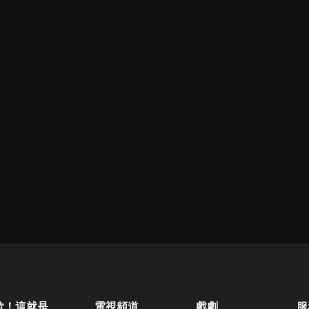
歐！這就是人生啊
電視頻道
戲劇
服