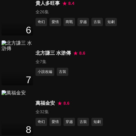
2
分鐘
貴人多旺事
8.4
全26集
奇幻
愛情
商戰
穿越
古裝
短劇
嫁東宮_預告
6
2
分鐘
北方謙三 水滸傳
8.6
別打擾我種田_預告
2
分鐘
全7集
小說改編
古裝
7
與卿行_預告
2
分鐘
萬福金安
8.6
全32集
夫君大人別怕我_預告
奇幻
愛情
穿越
古裝
短劇
2
分鐘
8