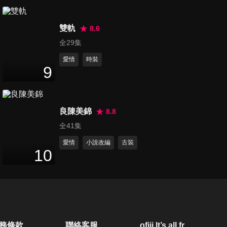
美人謀_預告2
2
分鐘
雙軌
8.6
全29集
愛情
時裝
請再和我結婚吧 花絮_突然冒
9
出的小可愛
2
分鐘
良陳美錦
8.8
請再和我結婚吧 花絮_激烈的
全41集
吻戲現場
1
分鐘
愛情
小說改編
古裝
10
請再和我結婚吧 花絮_見面就
親吻？
2
分鐘
假面迷情預告_假面之下，幾重
務條款
聯絡客服
ofiii lt’s all free