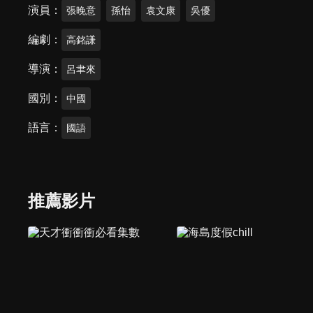
演員
張晚意
孫怡
袁文康
吳優
編劇
高銘謙
導演
呂聿來
國別
中國
語言
國語
推薦影片