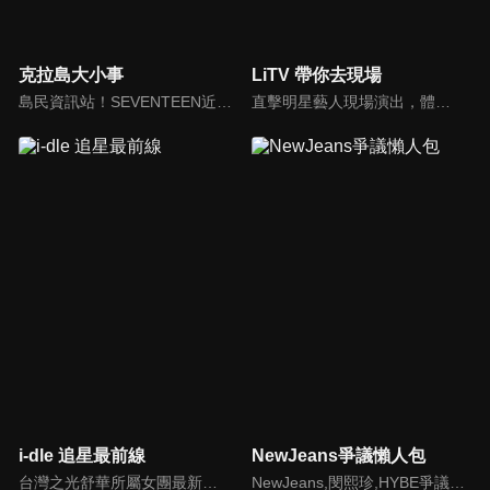
克拉島大小事
LiTV 帶你去現場
島民資訊站！SEVENTEEN近期資訊報你知
直擊明星藝人現場演出，體驗當下火熱氣氛
i-dle 追星最前線
NewJeans爭議懶人包
台灣之光舒華所屬女團最新消息報你知
NewJeans,閔熙珍,HYBE爭議懶人包