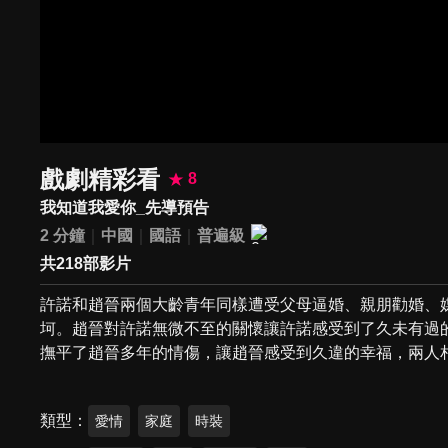
戲劇精彩看
8
我知道我愛你_先導預告
2 分鐘
中國
國語
普遍級
共218部影片
許諾和趙晉兩個大齡青年同樣遭受父母逼婚、親朋勸婚、
坷。趙晉對許諾無微不至的關懷讓許諾感受到了久未有過
撫平了趙晉多年的情傷，讓趙晉感受到久違的幸福，兩人
類型
愛情
家庭
時裝