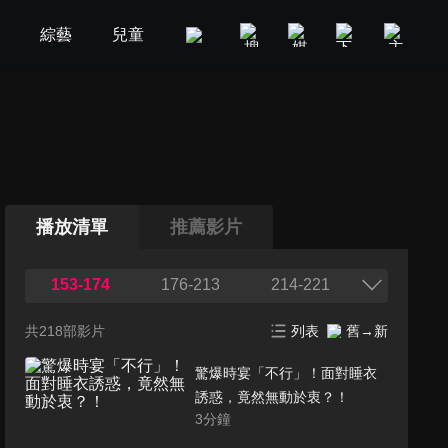
劇
綜藝
兒童
GOOD TV
娛樂
美食旅遊
播放清單
推薦影片
153-174
176-213
214-221
共218部影片
列表
舊→新
驚爆時宴「不行」！面對睡衣
誘惑，竟然無動於衷？！
3
分鐘