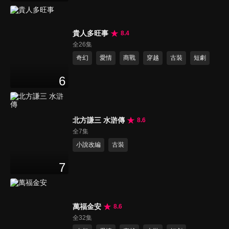
貴人多旺事
8.4
全26集
奇幻
愛情
商戰
穿越
古裝
短劇
6
北方謙三 水滸傳
8.6
全7集
小說改編
古裝
7
萬福金安
8.6
全32集