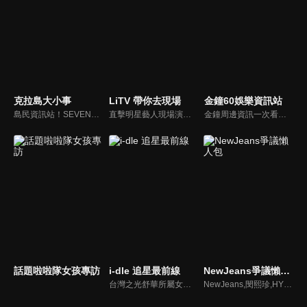
克拉島大小事
LiTV 帶你去現場
金鐘60娛樂資訊站
島民資訊站！SEVENTEEN近期資訊報你知
直擊明星藝人現場演出，體驗當下火熱氣氛
金鐘周邊資訊一次看，一起預測金鐘得主！
話題啦啦隊女孩專訪
i-dle 追星最前線
NewJeans爭議懶人包
台灣之光舒華所屬女團最新消息報你知
NewJeans,閔熙珍,HYBE爭議懶人包