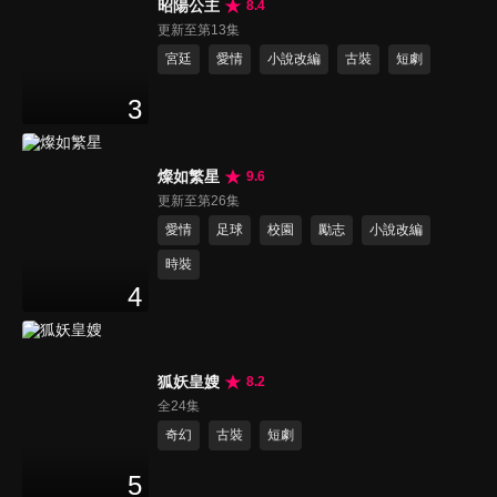
昭陽公主
8.4
更新至第13集
宮廷
愛情
小說改編
古裝
短劇
3
燦如繁星
9.6
更新至第26集
愛情
足球
校園
勵志
小說改編
時裝
4
狐妖皇嫂
8.2
全24集
奇幻
古裝
短劇
5