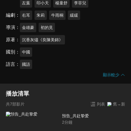
左葉
印小天
楊童舒
李菲兒
編劇
右耳
朱莉
牛雨桐
緩緩
導演
金雄豪
初的見
原著
沉香灰燼《良陳美錦》
國別
中國
語言
國語
顯示較少
播放清單
共7部影片
列表
舊→新
預告_共赴挚爱
2
分鐘