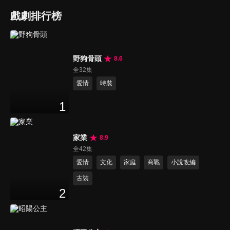
戲劇排行榜
野狗骨頭
8.6
全32集
愛情
時裝
1
家業
8.9
全42集
愛情
文化
家庭
商戰
小說改編
古裝
2