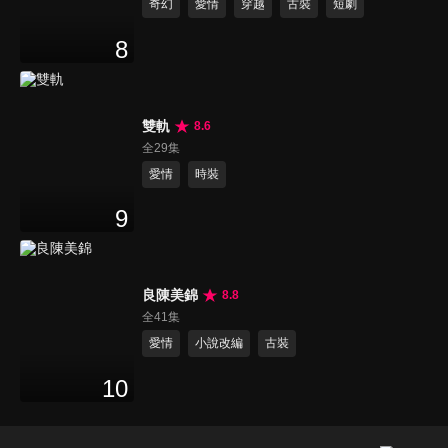
奇幻
愛情
穿越
古裝
短劇
8
雙軌
8.6
全29集
愛情
時裝
9
良陳美錦
8.8
全41集
愛情
小說改編
古裝
10