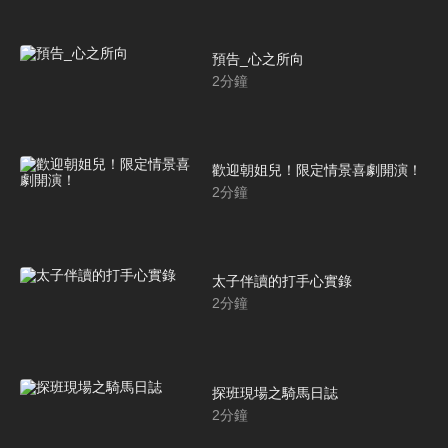
預告_心之所向
2
分鐘
歡迎朝姐兒！限定情景喜劇開演！
2
分鐘
太子伴讀的打手心實錄
2
分鐘
探班現場之騎馬日誌
2
分鐘