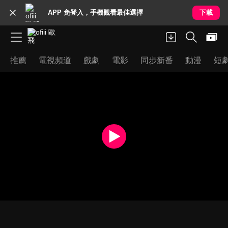
APP 免登入，手機觀看最佳選擇
下載
推薦
電視頻道
戲劇
電影
同步新番
動漫
短