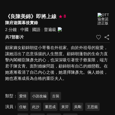
《良陳美錦》即將上線
8
陳府遊園幕後實錄
2 分鐘
中國
國語
普遍級
共7部影片
顧家嫡女顧錦朝從小寄養在外祖家。由於外祖母的寵愛，
讓她活出了恣意張揚的人生態度。顧錦朝蓬勃的生命力直
擊內閣權臣陳彥允的心，也深深吸引著世子爺葉限，端方
君子陳玄青。面對婚嫁問題，顧錦朝有自己的婚戀觀。在
她逐漸看清了自己內心之後，她選擇陳彥允。倆人婚後，
她也逐漸成長為合格的重臣夫人。
類型
愛情
小說改編
古裝
演員
任敏
此沙
董思成
黃羿
吳剛
王思懿