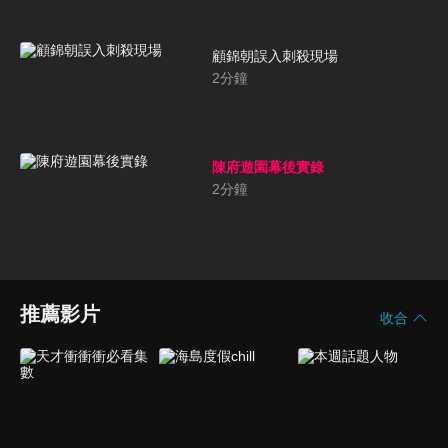
顧錦朝誤入刺殺現場
2
分鐘
陳府遊園幕後實錄
2
分鐘
推薦影片
收合