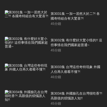
第3031集 一加一居然大於二?! 各
國奇特組合有大驚喜?!
45
分鐘
第3032集 有什麼好大驚小怪的!! 這
些事情在我們國家超普通~
45
分鐘
第3033集 台灣這些奇特現象 外國
人住再久都看不懂?!
46
分鐘
第3034集 外國臉孔在台灣很吃香?!
高顏值的煩惱誰人知!!
45
分鐘