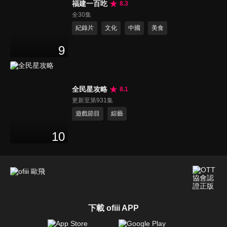
福建一百吃
8.3
全30集
紀錄片
文化
中國
美食
9
全民星攻略
8.1
更新至第931集
遊戲節目
綜藝
10
下載 ofiii APP