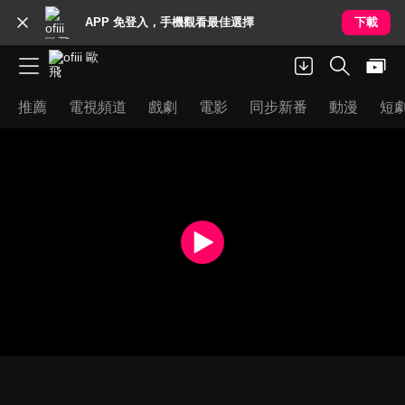
APP 免登入，手機觀看最佳選擇
下載
推薦
電視頻道
戲劇
電影
同步新番
動漫
短