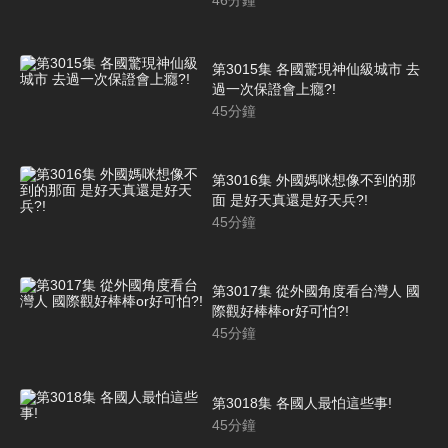
第3015集 各國驚現神仙級城市 去
過一次保證會上癮?!
45
分鐘
第3016集 外國媽咪想像不到的那
面 是好天真還是好天兵?!
45
分鐘
第3017集 從外國角度看台灣人 國
際觀好棒棒or好可怕?!
45
分鐘
第3018集 各國人最怕這些事!
45
分鐘