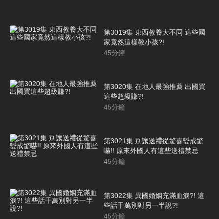
第3019集 東西教養大不同 這些國
家竟然這樣教小孩?!
45
分鐘
第3020集 在地人最強推薦 出國買
這些超級賺?!
45
分鐘
第3021集 別讓送禮從驚喜變成驚
嚇!! 原來外國人有這些送禮禁忌
45
分鐘
第3022集 異國婚姻充滿血淚?! 這
些話千萬別對另一半說?!
45
分鐘