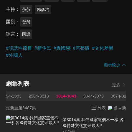
主持
莎莎
郭彥均
國別
台灣
語言
國語
#
談話性節目
#
新住民
#
異國戀
#
完整版
#
文化差異
#
外國人
顯示較少
劇集列表
更多
2954-2983
2984-3013
3014-3043
3044-3073
3074-3103
更新至第3487集
列表
舊→新
第3014集 我們國家這個不一樣 各
國特殊文化驚呆眾人!!
46
分鐘