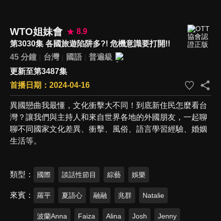
WTO姐妹會
8.9
第3030集 各國旅遊陷阱多?! 危機意識要打開!!
45 分鐘
台灣
國語
普遍級
更新至第3487集
首播日期：2024-04-16
異國戀曲我最懂，文化衝擊大不同！到底新住民怎麼看台
灣？讓我們與主持人和來自世界各地的外國朋友，一起聊
聊不同國家文化差異、衝擊、風俗、語言學習經驗、婚姻
生活等。
類型
國際
談話性節目
綜藝
娛樂
來賓
羅平
夏語心
融融
兆群
​Natalie
波蘭Anna
Faiza
Alina
Josh
Jenny