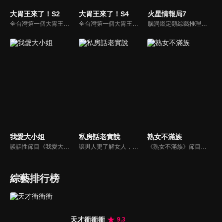
大胃王來了！S2
大胃王來了！S4
火星情報局7
全台灣第一個大胃王美食節目，由主持人帶領大胃王們及名人來賓吃遍台灣美食，每趟旅程都有不同的美食主題以及遊戲互動，並藉由大胃王幸福地享用，讓觀眾深刻了解台灣美食文化的豐富特色！
全台灣第一個大胃王美食節目，由主持人帶領大胃王們及名人來賓吃遍台灣美食，每趟旅程都有不同的美食主題以及遊戲互動，並藉由大胃王幸福地享用，讓觀眾深刻了解台灣美食文化的豐富特色！
腦洞鑑定類綜藝推理脫口秀，陣容為薛之謙、大張偉、楊迪、劉維、黃子弘凡、黃聖依、龐博等…節目圍繞著當下熱梗熱點、觀眾的興趣點、共鳴點展開故事；火星特工廣發英雄帖正面對撞，迎戰近年最出圈、最有趣、最敢說的廠牌大咖們。真金不怕火煉！一場席卷全網的廠牌巔峰之戰即將展開！
我愛大小姐
私房話老實說
熟女不滿族
談話性節目《我愛大小姐》是由吳淡如、林慧萍主持的一檔談話性節目，講訴女人間的那些事。
讓男人更了解女人，女人更了解自己 ，揭密女性私房話，讓療癒專家教你更愛自己！由于美人和納豆攜手主持，更多你想知道的女性私密話題都在《私房話老實說》。
《熟女不滿族》節目主題均有關25-49歲的未婚女性，這些熟女們漂亮卻擔心嫁不出去，獨立卻希望有人疼，最怕寂寞，只能用工作填滿時間，她們是最矛盾最不滿足的一群人。
綜藝排行榜
天才衝衝衝
9.3