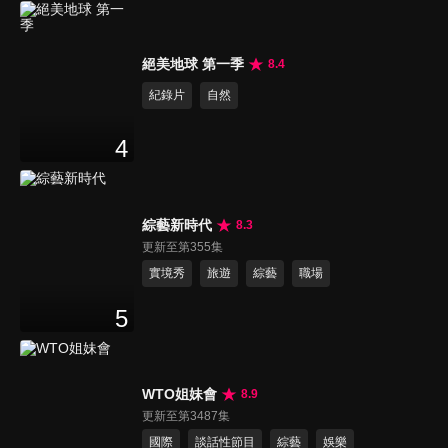
絕美地球 第一季
8.4
紀錄片
自然
4
綜藝新時代
8.3
更新至第355集
實境秀
旅遊
綜藝
職場
5
WTO姐妹會
8.9
更新至第3487集
國際
談話性節目
綜藝
娛樂