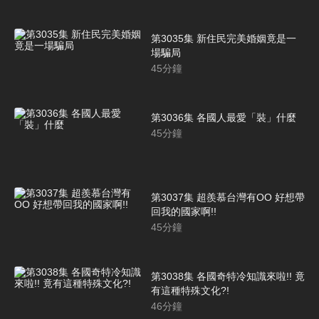
第3035集 新住民完美婚姻竟是一
場騙局
45
分鐘
第3036集 各國人最愛「裝」什麼
45
分鐘
第3037集 超羨慕台灣有OO 好想帶
回我的國家啊!!
45
分鐘
第3038集 各國奇特冷知識來啦!! 竟
有這種特殊文化?!
46
分鐘