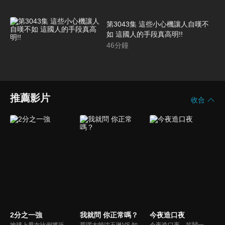
第3043集 這些小心機讓人自嘆不
如 這國人的手段真高明!!
46
分鐘
推薦影片
收合
2分之一強
我就問 你正常嗎？
今夜造口夜
地球上男女比例將近一比一，也就是有二分之一的女人。我們認為新世代的女人不論在能力、經濟、教育、工作上都不輸男人，這些獨立自主的女人早已撐起半邊天，她們有自己的價值觀和感情觀，我們稱她們是『二分之一強』。
荒謬大師沈玉琳VS.知性作家​​于美人，首次聯手主持！雙方展現犀利又幽默的獨特主持風格引爆辛辣話題！
今夜造口夜，笑鬧一整夜。以網路自製嘲諷節目走紅、在網路擁有廣大支持群眾和影響力的主播「視網膜」，藉此一揉合綜藝與喜劇之談話性節目，帶觀眾以輕鬆之方式，瞭解時下最熱門、最能引起共鳴的社會議題、現象和人物。 多元的切入角度、最輕鬆易懂的議題剖析、言論尺度不設限！