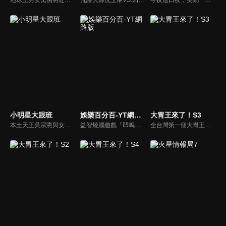
小明星大跟班
娛樂百分百-YT網路版
大胃王來了！S3
本土天王吳宗憲與女兒吳姍儒（Sandy）搭檔主持，每集邀請來賓暢談演藝圈大小事，父女檔聯手笑果十足，老梗搭上新世代，最新組合強勢登場！
益智燒腦遊戲「凹嗚狼人殺」激發你的邏輯推理能力，偶像巨星雲集，全球娛樂資訊，一手掌握不脫節！2025全新升級改版，盡在《娛樂百分百-YT網路版》！
全台灣第一個大胃王美食節目，由主持人帶領大胃王們及名人來賓吃遍台灣美食，每趟旅程都有不同的美食主題以及遊戲互動，並藉由大胃王幸福地享用，讓觀眾深刻了解台灣美食文化的豐富特色！