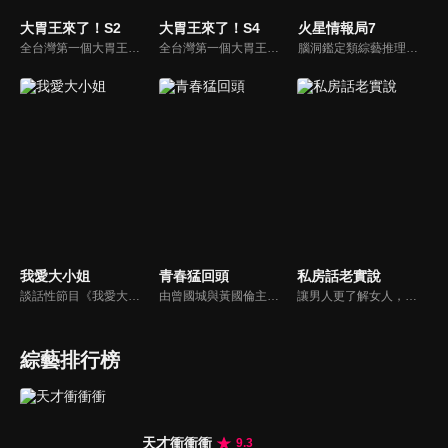
大胃王來了！S2
大胃王來了！S4
火星情報局7
全台灣第一個大胃王美食節目，由主持人帶領大胃王們及名人來賓吃遍台灣美食，每趟旅程都有不同的美食主題以及遊戲互動，並藉由大胃王幸福地享用，讓觀眾深刻了解台灣美食文化的豐富特色！
全台灣第一個大胃王美食節目，由主持人帶領大胃王們及名人來賓吃遍台灣美食，每趟旅程都有不同的美食主題以及遊戲互動，並藉由大胃王幸福地享用，讓觀眾深刻了解台灣美食文化的豐富特色！
腦洞鑑定類綜藝推理脫口秀，陣容為薛之謙、大張偉、楊迪、劉維、黃子弘凡、黃聖依、龐博等…節目圍繞著當下熱梗熱點、觀眾的興趣點、共鳴點展開故事；火星特工廣發英雄帖正面對撞，迎戰近年最出圈、最有趣、最敢說的廠牌大咖們。真金不怕火煉！一場席卷全網的廠牌巔峰之戰即將展開！
我愛大小姐
青春猛回頭
私房話老實說
談話性節目《我愛大小姐》是由吳淡如、林慧萍主持的一檔談話性節目，講訴女人間的那些事。
由曾國城與黃國倫主持，節目中邀請20位20歲以下青少年組成青春團，另一邊則為年紀相較成熟的藝人來賓為不老團，每集分別就一件青少年必定遇見的事件討論，看兩個不同年代的人們，所擁有的不同看法與立場。帶領讓觀眾一起回到那些年的青春歲月！
讓男人更了解女人，女人更了解自己 ，揭密女性私房話，讓療癒專家教你更愛自己！由于美人和納豆攜手主持，更多你想知道的女性私密話題都在《私房話老實說》。
綜藝排行榜
天才衝衝衝
9.3