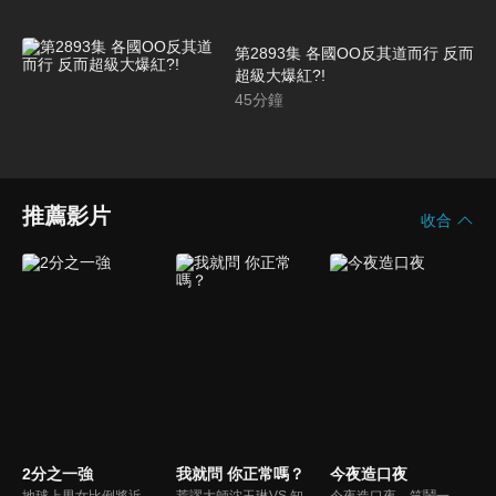
第2893集 各國OO反其道而行 反而
超級大爆紅?!
45
分鐘
推薦影片
收合
2分之一強
我就問 你正常嗎？
今夜造口夜
地球上男女比例將近一比一，也就是有二分之一的女人。我們認為新世代的女人不論在能力、經濟、教育、工作上都不輸男人，這些獨立自主的女人早已撐起半邊天，她們有自己的價值觀和感情觀，我們稱她們是『二分之一強』。
荒謬大師沈玉琳VS.知性作家​​于美人，首次聯手主持！雙方展現犀利又幽默的獨特主持風格引爆辛辣話題！
今夜造口夜，笑鬧一整夜。以網路自製嘲諷節目走紅、在網路擁有廣大支持群眾和影響力的主播「視網膜」，藉此一揉合綜藝與喜劇之談話性節目，帶觀眾以輕鬆之方式，瞭解時下最熱門、最能引起共鳴的社會議題、現象和人物。 多元的切入角度、最輕鬆易懂的議題剖析、言論尺度不設限！