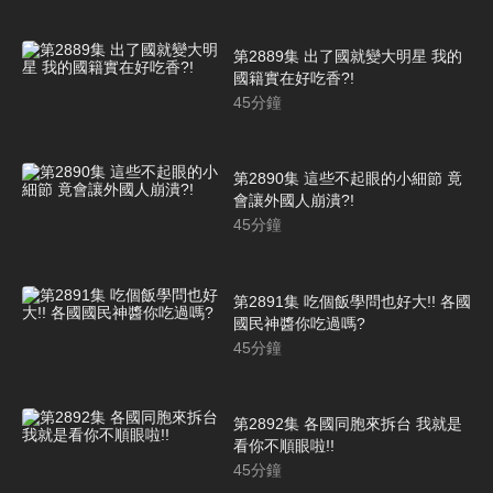
第2889集 出了國就變大明星 我的
國籍實在好吃香?!
45
分鐘
第2890集 這些不起眼的小細節 竟
會讓外國人崩潰?!
45
分鐘
第2891集 吃個飯學問也好大!! 各國
國民神醬你吃過嗎?
45
分鐘
第2892集 各國同胞來拆台 我就是
看你不順眼啦!!
45
分鐘