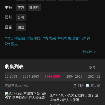
主持
莎莎
郭彥均
國別
台灣
語言
國語
#
談話性節目
#
新住民
#
異國戀
#
完整版
#
文化差異
#
外國人
顯示較少
劇集列表
更多
2668-2833
2834-2863
2864-2893
2894-2923
2924-2953
更新至第3487集
列表
舊→新
第2864集 不認識它就白出國了 這
些特產內行人掛保證
45
分鐘