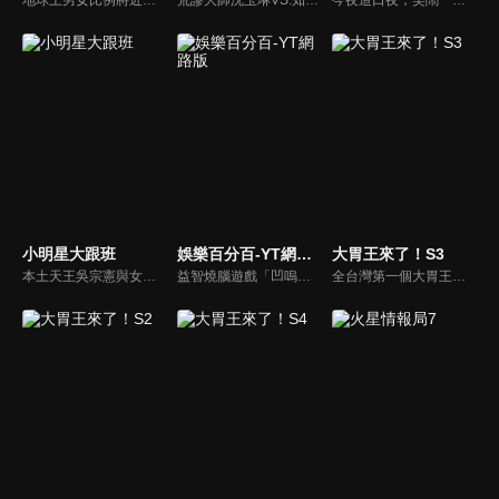
小明星大跟班
娛樂百分百-YT網路版
大胃王來了！S3
本土天王吳宗憲與女兒吳姍儒（Sandy）搭檔主持，每集邀請來賓暢談演藝圈大小事，父女檔聯手笑果十足，老梗搭上新世代，最新組合強勢登場！
益智燒腦遊戲「凹嗚狼人殺」激發你的邏輯推理能力，偶像巨星雲集，全球娛樂資訊，一手掌握不脫節！2025全新升級改版，盡在《娛樂百分百-YT網路版》！
全台灣第一個大胃王美食節目，由主持人帶領大胃王們及名人來賓吃遍台灣美食，每趟旅程都有不同的美食主題以及遊戲互動，並藉由大胃王幸福地享用，讓觀眾深刻了解台灣美食文化的豐富特色！