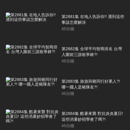
第2881集 在地人告訴你!! 遇到這些
事該怎麼解決
45
分鐘
第2882集 全球平均智商排名 台灣
入圍前三誰敢爭鋒?!
45
分鐘
第2883集 旅遊與豬同行好累人?!
哪一國人是豬隊友?!
45
分鐘
第2884集 酷暑來襲 對抗炎炎夏日!
這些消暑妙招學會了嗎?!
45
分鐘