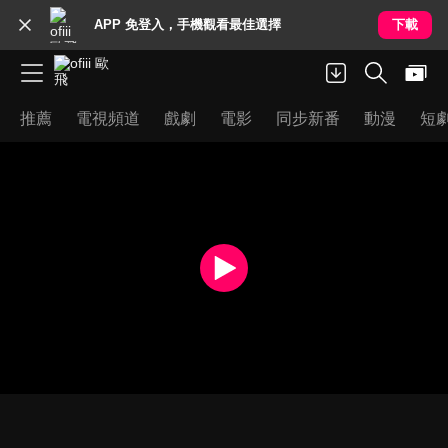
APP 免登入，手機觀看最佳選擇
下載
推薦
電視頻道
戲劇
電影
同步新番
動漫
短