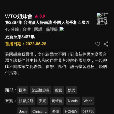
WTO姐妹會
8.9
第2867集 台灣讓人好崩潰 外國人都爭相回國?!
45 分鐘
台灣
國語
保護級
更新至第3487集
首播日期：2023-06-28
異國戀曲我最懂，文化衝擊大不同！到底新住民怎麼看台
灣？讓我們與主持人和來自世界各地的外國朋友，一起聊
聊不同國家文化差異、衝擊、風俗、語言學習經驗、婚姻
生活等。
類型
國際
談話性節目
綜藝
娛樂
來賓
洪都拉斯
安妮
黃靖倫
Nicole
Wade
Josh
Christina
夢璇
HONEY
雅尼克