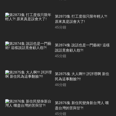
第2873集 打工度假只限年輕人?!
原來真是誤會大了!
45
分鐘
第2874集 說話也是一門藝術! 這樣
說話竟會顧人怨?!
45
分鐘
第2875集 大人啊!!! 評評理啊 新住
民為這事翻臉?!!
46
分鐘
第2876集 新住民變身新台灣人 嚐
盡台灣的苦與甘?!
45
分鐘