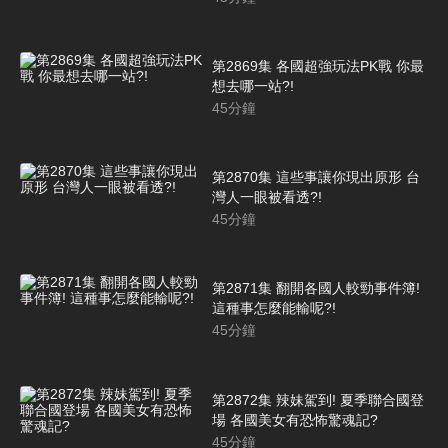
第2869集 各國超強玩法PK戰 你最
想去哪一站?!
45
分鐘
第2870集 這些事讓你現出原形 台
灣人一眼被看透?!
45
分鐘
第2871集 翻開各國人較勁事件簿!
這種事怎麼能輸呢?!
45
分鐘
第2872集 辣妹駕到! 夏季聯合國登
場 各國美女有恐怖驚魂記?
45
分鐘