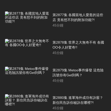
第2877集 各國當地人愛逛的這些
店 竟有想不到的附加功能?!
45
分鐘
第2878集 世界之大無奇不有 各國
OO令人好驚奇!!
45
分鐘
第2879集 Metoo事件爆發 這危險
訊號你有Get到嗎？
45
分鐘
第2880集 進軍海外成功有訣竅？
新住民告訴你秘訣在哪裡?!
45
分鐘