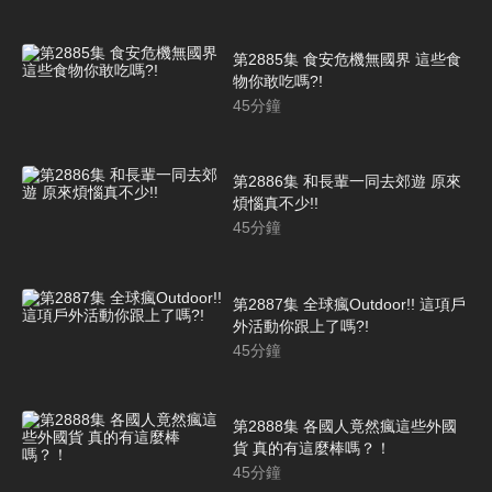
第2885集 食安危機無國界 這些食
物你敢吃嗎?!
45
分鐘
第2886集 和長輩一同去郊遊 原來
煩惱真不少!!
45
分鐘
第2887集 全球瘋Outdoor!! 這項戶
外活動你跟上了嗎?!
45
分鐘
第2888集 各國人竟然瘋這些外國
貨 真的有這麼棒嗎？！
45
分鐘