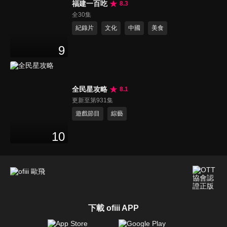
福建一百吃
8.3
全30集
紀錄片
文化
中國
美食
9
全民星攻略
8.1
更新至第931集
遊戲節目
綜藝
10
下載 ofiii APP