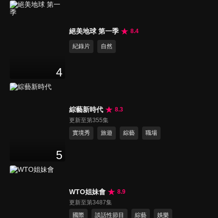
絕美地球 第一季
8.4
紀錄片
自然
4
綜藝新時代
8.3
更新至第355集
實境秀
旅遊
綜藝
職場
5
WTO姐妹會
8.9
更新至第3487集
國際
談話性節目
綜藝
娛樂