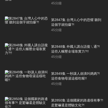
45
分鐘
第2847集 台灣人心中的恐懼 聽到
這個字就怕爆?!
45
分鐘
第2848集 外國人講台語攏ㄟ通?!
這些人輾壓全場靠實力?!!
45
分鐘
第2849集 一秒讓人崩潰叫媽媽?!
這些食物母湯這樣吃喔!!
45
分鐘
第2850集 這個國家的路邊很有事?!
是驚嚇還是體驗文化?!