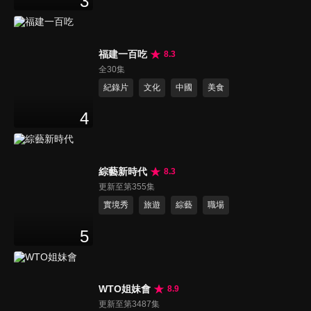
3
福建一百吃
8.3
全30集
紀錄片
文化
中國
美食
4
綜藝新時代
8.3
更新至第355集
實境秀
旅遊
綜藝
職場
5
WTO姐妹會
8.9
更新至第3487集