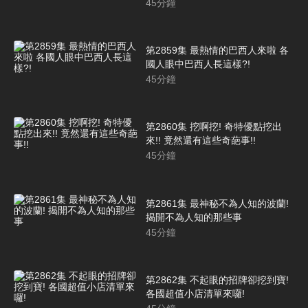
45
分鐘
第2859集 最熱情的巴西人來啦 各
國人眼中巴西人長這樣?!
45
分鐘
第2860集 挖啊挖! 奇特優點挖出
來!! 竟然還有這些奇葩事!!
45
分鐘
第2861集 最神秘不為人知的波蘭!
揭開不為人知的那些事
45
分鐘
第2862集 不起眼的招牌卻挖到寶!
各國超值小店清單來囉!