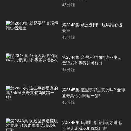
45
分鐘
第2843集 就是要鬥!!! 現場誰心機
最重
45
分鐘
第2844集 台灣人習慣的這些事…
竟讓老外覺得超美好?!
45
分鐘
第2845集 這些事都是真的嗎? 全球
獵奇真假新聞猜一猜!
45
分鐘
第2846集 玩透世界這樣玩才道地
只會走馬看花那你落伍啦