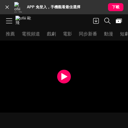
APP 免登入，手機觀看最佳選擇
下載
推薦
電視頻道
戲劇
電影
同步新番
動漫
短