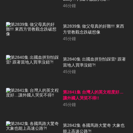
46
分鐘
第2839集 做父母真的好難!!! 東西
方管教觀念跌破想像
45
分鐘
第2840集 出國血拼別怕踩雷! 跟著
當地人買準沒錯?!
45
分鐘
第2841集 台灣人的英文程度好…
讓外國人哭笑不得!!
45
分鐘
第2842集 各國馬路大驚奇 大象也
能上高速公路?!