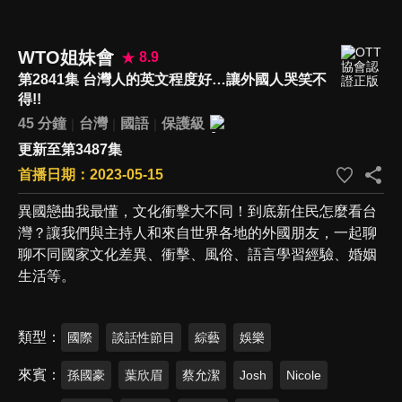
WTO姐妹會
8.9
第2841集 台灣人的英文程度好…讓外國人哭笑不
得!!
45 分鐘
台灣
國語
保護級
更新至第3487集
首播日期：2023-05-15
異國戀曲我最懂，文化衝擊大不同！到底新住民怎麼看台
灣？讓我們與主持人和來自世界各地的外國朋友，一起聊
聊不同國家文化差異、衝擊、風俗、語言學習經驗、婚姻
生活等。
類型
國際
談話性節目
綜藝
娛樂
來賓
孫國豪
葉欣眉
蔡允潔
Josh
Nicole