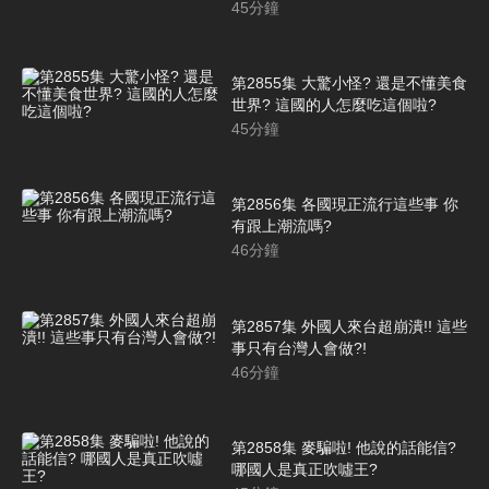
45
分鐘
第2855集 大驚小怪? 還是不懂美食
世界? 這國的人怎麼吃這個啦?
45
分鐘
第2856集 各國現正流行這些事 你
有跟上潮流嗎?
46
分鐘
第2857集 外國人來台超崩潰!! 這些
事只有台灣人會做?!
46
分鐘
第2858集 麥騙啦! 他說的話能信?
哪國人是真正吹噓王?