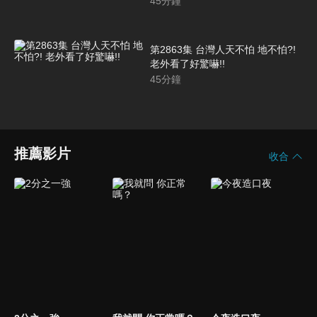
45
分鐘
第2863集 台灣人天不怕 地不怕?!
老外看了好驚嚇!!
45
分鐘
推薦影片
收合