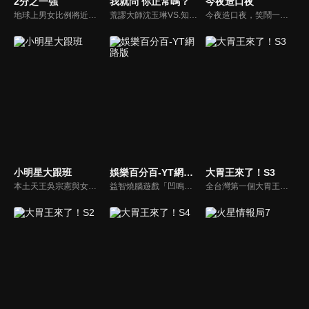
2分之一強
我就問 你正常嗎？
今夜造口夜
地球上男女比例將近一比一，也就是有二分之一的女人。我們認為新世代的女人不論在能力、經濟、教育、工作上都不輸男人，這些獨立自主的女人早已撐起半邊天，她們有自己的價值觀和感情觀，我們稱她們是『二分之一強』。
荒謬大師沈玉琳VS.知性作家​​于美人，首次聯手主持！雙方展現犀利又幽默的獨特主持風格引爆辛辣話題！
今夜造口夜，笑鬧一整夜。以網路自製嘲諷節目走紅、在網路擁有廣大支持群眾和影響力的主播「視網膜」，藉此一揉合綜藝與喜劇之談話性節目，帶觀眾以輕鬆之方式，瞭解時下最熱門、最能引起共鳴的社會議題、現象和人物。 多元的切入角度、最輕鬆易懂的議題剖析、言論尺度不設限！
小明星大跟班
娛樂百分百-YT網路版
大胃王來了！S3
本土天王吳宗憲與女兒吳姍儒（Sandy）搭檔主持，每集邀請來賓暢談演藝圈大小事，父女檔聯手笑果十足，老梗搭上新世代，最新組合強勢登場！
益智燒腦遊戲「凹嗚狼人殺」激發你的邏輯推理能力，偶像巨星雲集，全球娛樂資訊，一手掌握不脫節！2025全新升級改版，盡在《娛樂百分百-YT網路版》！
全台灣第一個大胃王美食節目，由主持人帶領大胃王們及名人來賓吃遍台灣美食，每趟旅程都有不同的美食主題以及遊戲互動，並藉由大胃王幸福地享用，讓觀眾深刻了解台灣美食文化的豐富特色！