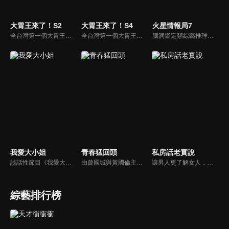
大胃王來了！S2
大胃王來了！S4
火星情報局7
全台灣第一個大胃王美食節目，由主持人帶領大胃王們及名人來賓吃遍台灣美食，每趟旅程都有不同的美食主題以及遊戲互動，並藉由大胃王幸福地享用，讓觀眾深刻了解台灣美食文化的豐富特色！
全台灣第一個大胃王美食節目，由主持人帶領大胃王們及名人來賓吃遍台灣美食，每趟旅程都有不同的美食主題以及遊戲互動，並藉由大胃王幸福地享用，讓觀眾深刻了解台灣美食文化的豐富特色！
腦洞鑑定類綜藝推理脫口秀，陣容為薛之謙、大張偉、楊迪、劉維、黃子弘凡、黃聖依、龐博等…節目圍繞著當下熱梗熱點、觀眾的興趣點、共鳴點展開故事；火星特工廣發英雄帖正面對撞，迎戰近年最出圈、最有趣、最敢說的廠牌大咖們。真金不怕火煉！一場席卷全網的廠牌巔峰之戰即將展開！
我愛大小姐
青春猛回頭
私房話老實說
談話性節目《我愛大小姐》是由吳淡如、林慧萍主持的一檔談話性節目，講訴女人間的那些事。
由曾國城與黃國倫主持，節目中邀請20位20歲以下青少年組成青春團，另一邊則為年紀相較成熟的藝人來賓為不老團，每集分別就一件青少年必定遇見的事件討論，看兩個不同年代的人們，所擁有的不同看法與立場。帶領讓觀眾一起回到那些年的青春歲月！
讓男人更了解女人，女人更了解自己 ，揭密女性私房話，讓療癒專家教你更愛自己！由于美人和納豆攜手主持，更多你想知道的女性私密話題都在《私房話老實說》。
綜藝排行榜