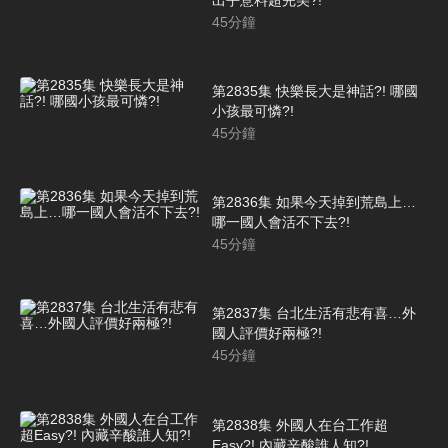
45
分鐘
第2835集 快樂長大是神話?! 哪國
小孩最可憐?!
45
分鐘
第2836集 如果今天掉到荒島上…
哪一國人會活不下去?!
45
分鐘
第2837集 台北生活有悲有喜…外
國人評價好兩極?!
45
分鐘
第2838集 外國人在台工作超
Easy?! 內藏辛酸誰人知?!