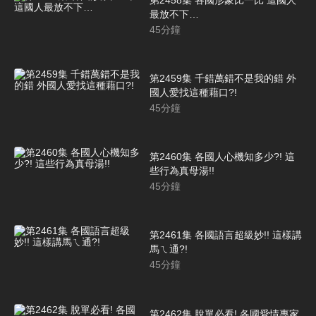
最放不下…
45
分鐘
第2459集 千錯萬錯不是我的錯 外
國人愛找這種藉口?!
45
分鐘
第2460集 各國人心機知多少?! 這
些行為真母湯!!
45
分鐘
第2461集 各國語言超級妙!! 這樣講
馬ㄟ通?!
45
分鐘
第2462集 脫單必看! 各國愛情專家