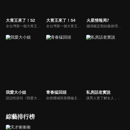
大胃王來了！S2
大胃王來了！S4
火星情報局7
全台灣第一個大胃王美食節目，由主持人帶領大胃王們及名人來賓吃遍台灣美食，每趟旅程都有不同的美食主題以及遊戲互動，並藉由大胃王幸福地享用，讓觀眾深刻了解台灣美食文化的豐富特色！
全台灣第一個大胃王美食節目，由主持人帶領大胃王們及名人來賓吃遍台灣美食，每趟旅程都有不同的美食主題以及遊戲互動，並藉由大胃王幸福地享用，讓觀眾深刻了解台灣美食文化的豐富特色！
腦洞鑑定類綜藝推理脫口秀，陣容為薛之謙、大張偉、楊迪、劉維、黃子弘凡、黃聖依、龐博等…節目圍繞著當下熱梗熱點、觀眾的興趣點、共鳴點展開故事；火星特工廣發英雄帖正面對撞，迎戰近年最出圈、最有趣、最敢說的廠牌大咖們。真金不怕火煉！一場席卷全網的廠牌巔峰之戰即將展開！
我愛大小姐
青春猛回頭
私房話老實說
談話性節目《我愛大小姐》是由吳淡如、林慧萍主持的一檔談話性節目，講訴女人間的那些事。
由曾國城與黃國倫主持，節目中邀請20位20歲以下青少年組成青春團，另一邊則為年紀相較成熟的藝人來賓為不老團，每集分別就一件青少年必定遇見的事件討論，看兩個不同年代的人們，所擁有的不同看法與立場。帶領讓觀眾一起回到那些年的青春歲月！
讓男人更了解女人，女人更了解自己 ，揭密女性私房話，讓療癒專家教你更愛自己！由于美人和納豆攜手主持，更多你想知道的女性私密話題都在《私房話老實說》。
綜藝排行榜