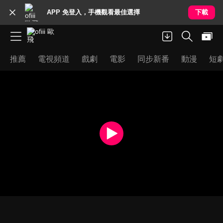
APP 免登入，手機觀看最佳選擇
下載
推薦
電視頻道
戲劇
電影
同步新番
動漫
短