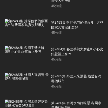
快慢大對決!!
45
分鐘
第2483集 拆穿他們的假面具!! 這些
國家其實沒那麼好
45
分鐘
第2484集 各國手勢大解密!! 小心比
錯惹禍上身?!
45
分鐘
第2485集 外國人來讚聲 最愛台灣
哪個城市
45
分鐘
第2486集 台灣水情好吃緊 各國水
電費好吃驚!!