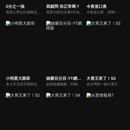
2分之一強
我就問 你正常嗎？
今夜造口夜
地球上男女比例將近一比一，也就是有二分之一的女人。我們認為新世代的女人不論在能力、經濟、教育、工作上都不輸男人，這些獨立自主的女人早已撐起半邊天，她們有自己的價值觀和感情觀，我們稱她們是『二分之一強』。
荒謬大師沈玉琳VS.知性作家​​于美人，首次聯手主持！雙方展現犀利又幽默的獨特主持風格引爆辛辣話題！
今夜造口夜，笑鬧一整夜。以網路自製嘲諷節目走紅、在網路擁有廣大支持群眾和影響力的主播「視網膜」，藉此一揉合綜藝與喜劇之談話性節目，帶觀眾以輕鬆之方式，瞭解時下最熱門、最能引起共鳴的社會議題、現象和人物。 多元的切入角度、最輕鬆易懂的議題剖析、言論尺度不設限！
小明星大跟班
娛樂百分百-YT網路版
大胃王來了！S3
本土天王吳宗憲與女兒吳姍儒（Sandy）搭檔主持，每集邀請來賓暢談演藝圈大小事，父女檔聯手笑果十足，老梗搭上新世代，最新組合強勢登場！
益智燒腦遊戲「凹嗚狼人殺」激發你的邏輯推理能力，偶像巨星雲集，全球娛樂資訊，一手掌握不脫節！2025全新升級改版，盡在《娛樂百分百-YT網路版》！
全台灣第一個大胃王美食節目，由主持人帶領大胃王們及名人來賓吃遍台灣美食，每趟旅程都有不同的美食主題以及遊戲互動，並藉由大胃王幸福地享用，讓觀眾深刻了解台灣美食文化的豐富特色！