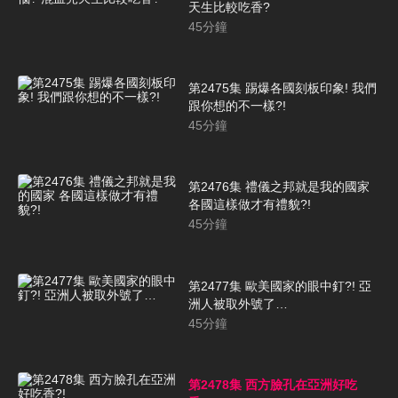
天生比較吃香?
45
分鐘
第2475集 踢爆各國刻板印象! 我們
跟你想的不一樣?!
45
分鐘
第2476集 禮儀之邦就是我的國家
各國這樣做才有禮貌?!
45
分鐘
第2477集 歐美國家的眼中釘?! 亞
洲人被取外號了…
45
分鐘
第2478集 西方臉孔在亞洲好吃