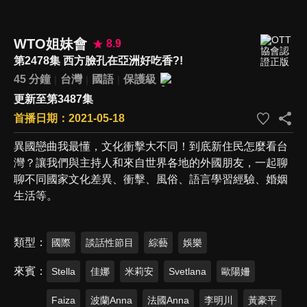
WTO姐妹會
8.9
第2478集 西方臉孔在亞洲好吃香?!
45 分鐘
台灣
國語
保護級
更新至第3487集
首播日期：2021-05-18
異國戀曲我最懂，文化衝擊大不同！到底新住民怎麼看台
灣？讓我們與主持人和來自世界各地的外國朋友，一起聊
聊不同國家文化差異、衝擊、風俗、語言學習經驗、婚姻
生活等。
類型
國際
談話性節目
綜藝
娛樂
來賓
Stella
佳娜
米莉安
Svetlana
歐陽姍
Faiza
波蘭Anna
法國Anna
李明川
黃豪平