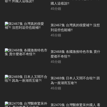
國人這樣說!!
45
分鐘
第2467集 台灣真的很愛補?! 沒想
到這些也能補!!
45
分鐘
第2468集 各國激推特色市集 賣什
麼都不奇怪?!
45
分鐘
第2469集 日本人又鬧不合啦?! 因
為一座湖而互嗆?!
45
分鐘
第2470集 台灣醫療驚呆外國人 看