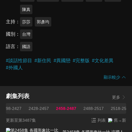
陳真
主持
莎莎
郭彥均
國別
台灣
語言
國語
#
談話性節目
#
新住民
#
異國戀
#
完整版
#
文化差異
#
外國人
顯示較少
劇集列表
更多
2398-2427
2428-2457
2458-2487
2488-2517
2518-2547
更新至第3487集
列表
舊→新
第2458集 各國形象比一比 這國人