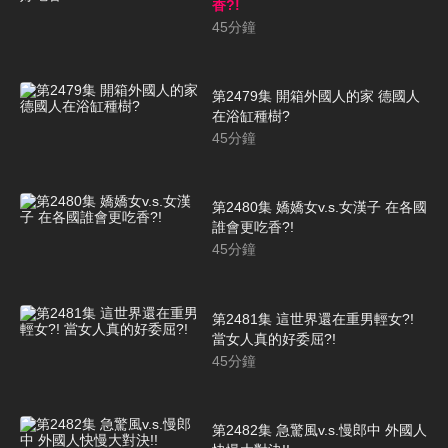
香?!
45
分鐘
第2479集 開箱外國人的家 德國人
在浴缸種樹?
45
分鐘
第2480集 嬌嬌女v.s.女漢子 在各國
誰會更吃香?!
45
分鐘
第2481集 這世界還在重男輕女?!
當女人真的好委屈?!
45
分鐘
第2482集 急驚風v.s.慢郎中 外國人