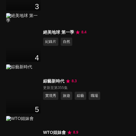
3
絕美地球 第一季
8.4
紀錄片
自然
4
綜藝新時代
8.3
更新至第355集
實境秀
旅遊
綜藝
職場
5
WTO姐妹會
8.9