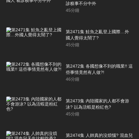
診糗事不分中外
45
分鐘
第2471集 鮭魚之亂登上國際…外
國人覺得太鬧了?
45
分鐘
第2472集 各國想像不到的職業!! 這
些事情竟然有人做?!
46
分鐘
第2473集 內陸國家的人都不會游
泳? 以為活蝦是粉紅色?
45
分鐘
第2474集 人帥真的沒煩惱? 混血兒