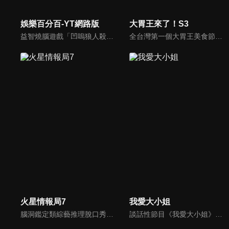
娛樂百分百-YT網路版
大胃王來了！S3
益智燒腦遊戲「凹嗚狼人殺」激發你的邏輯推理能力，偶像巨星雲集，全球娛樂資訊，一手掌握不脫節！2025全新升級改版，盡在《娛樂百分百-YT網路版》！
全台灣第一個大胃王美食節目，由主持人帶領大胃王們及名人來賓吃遍台灣美食，每趟旅程都有不同的美食主題以及遊戲互動，並藉由大胃王幸福地享用，讓觀眾深刻了解台灣美食文化的豐富特色！
火星情報局7
我愛大小姐
腦洞鑑定類綜藝推理脫口秀，陣容為薛之謙、大張偉、楊迪、劉維、黃子弘凡、黃聖依、龐博等…節目圍繞著當下熱梗熱點、觀眾的興趣點、共鳴點展開故事；火星特工廣發英雄帖正面對撞，迎戰近年最出圈、最有趣、最敢說的廠牌大咖們。真金不怕火煉！一場席卷全網的廠牌巔峰之戰即將展開！
談話性節目《我愛大小姐》是由吳淡如、林慧萍主持的一檔談話性節目，講訴女人間的那些事。