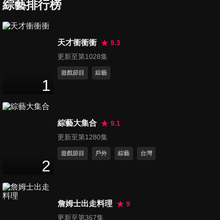
各國這些事等到崩潰?!
綜藝排行榜
45
分鐘
第2254集 台灣把我寵壞了!! 讓
天才衝衝衝
9.3
我回國後超不習慣…
更新至第1028集
45
分鐘
遊戲節目
綜藝
1
第2255集 宅在家最安全 不出
門也有這麼多事做
45
分鐘
綜藝大集合
9.1
第2256集 和空氣一樣重要 各
更新至第1280集
國自由度大比拼
遊戲節目
戶外
綜藝
台灣
45
分鐘
2
第2257集 別再當失格旅人 去
日本要懂的潛規則
詹姆士出走料理
9
45
分鐘
更新至第367集