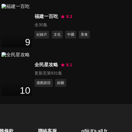
第2267集 台灣美食享譽國際
福建一百吃
這些外國人卻無法接受?!
8.3
45
分鐘
全30集
紀錄片
文化
中國
美食
第2268集 誰說擇偶就要高富
9
帥!? 各國人條件大公開!!
45
分鐘
全民星攻略
8.1
第2269集 外國家人玩台灣!! 原
更新至第931集
來!! 他們最愛這裡!!
45
分鐘
遊戲節目
綜藝
10
第2270集 各國人來認證 台灣
與世界脫軌了?!
45
分鐘
第2271集 各國老二現身說法
務條款
聯絡客服
ofiii lt’s all free