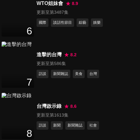
灣這個怎麼不一樣?!
WTO姐妹會
8.9
45
分鐘
更新至第3487集
國際
談話性節目
綜藝
娛樂
第2263集 媽呀! 怎麼不一樣!?
6
各國媽媽大不同!!
45
分鐘
進擊的台灣
8.2
第2264集 美國各州很不合?! 私
更新至第586集
下竟然鬥這個…
45
分鐘
訪談
新聞雜誌
美食
台灣
7
第2265集 都說自己愛台灣 新
住民誰是NO.1?
45
分鐘
台灣啟示錄
8.6
更新至第1613集
第2266集 小心!! 它是騙你的!!
訪談
新聞
新聞雜誌
社會
原來這些是山寨?!
8
45
分鐘