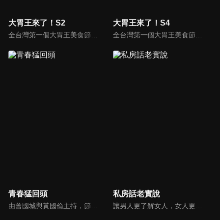
大胃王來了！S2
大胃王來了！S4
全台灣第一個大胃王美食節目，由主持人帶領大胃王們及名人來賓吃遍台灣美食，每趟旅程都有不同的美食主題以及遊戲互動，並藉由大胃王幸福地享用，讓觀眾深刻了解台灣美食文化的豐富特色！
全台灣第一個大胃王美食節目，由主持人帶領大胃王們及名人來賓吃遍台灣美食，每趟旅程都有不同的美食主題以及遊戲互動，並藉由大胃王幸福地享用，讓觀眾深刻了解台灣美食文化的豐富特色！
青春猛回頭
私房話老實說
由曾國城與黃國倫主持，節目中邀請20位20歲以下青少年組成青春團，另一邊則為年紀相較成熟的藝人來賓為不老團，每集分別就一件青少年必定遇見的事件討論，看兩個不同年代的人們，所擁有的不同看法與立場。帶領讓觀眾一起回到那些年的青春歲月！
讓男人更了解女人，女人更了解自己 ，揭密女性私房話，讓療癒專家教你更愛自己！由于美人和納豆攜手主持，更多你想知道的女性私密話題都在《私房話老實說》。