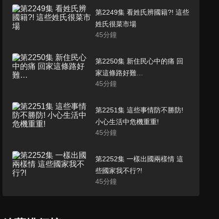
第2249集 看姓氏辨國籍?! 這些
姓氏很菜市場
45
分鐘
第2250集 新住民心中的痛 回
家這條路好難…
45
分鐘
第2251集 這些事情防不勝防!
小心生活中危機重重!
45
分鐘
第2252集 一樣出國兩樣情 這
些國家我不行?!
45
分鐘
第2253集 挑戰你的耐心極限!