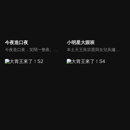
今夜造口夜
小明星大跟班
今夜造口夜，笑鬧一整夜。以網路自製嘲諷節目走紅、在網路擁有廣大支持群眾和影響力的主播「視網膜」，藉此一揉合綜藝與喜劇之談話性節目，帶觀眾以輕鬆之方式，瞭解時下最熱門、最能引起共鳴的社會議題、現象和人物。 多元的切入角度、最輕鬆易懂的議題剖析、言論尺度不設限！
本土天王吳宗憲與女兒吳姍儒（Sandy）搭檔主持，每集邀請來賓暢談演藝圈大小事，父女檔聯手笑果十足，老梗搭上新世代，最新組合強勢登場！