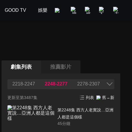
GOOD TV
娛樂
美食旅遊
新聞政論
汽車
劇集列表
推薦影片
2218-2247
2248-2277
2278-2307
更新至第3487集
列表
舊→新
第2248集 西方人老實說…亞洲
人都是這個樣
45
分鐘