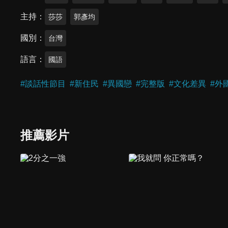
主持
莎莎
郭彥均
國別
台灣
語言
國語
#
談話性節目
#
新住民
#
異國戀
#
完整版
#
文化差異
#
外
推薦影片