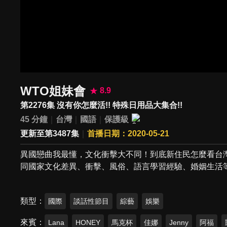
WTO姐妹會
8.9
第2276集 沒有你怎麼活!! 特殊日用品大集合!!
45 分鐘
台灣
國語
保護級
更新至第3487集
首播日期：2020-05-21
異國戀曲我最懂，文化衝擊大不同！到底新住民怎麼看台
同國家文化差異、衝擊、風俗、語言學習經驗、婚姻生活
類型
國際
談話性節目
綜藝
娛樂
來賓
Lana
HONEY
馬克杯
佳娜
Jenny
阿福