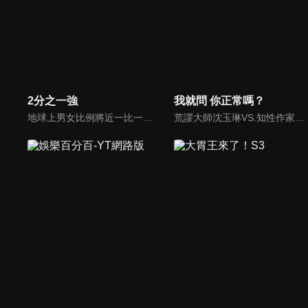
2分之一強
我就問 你正常嗎？
地球上男女比例將近一比一，也就是有二分之一的女人。我們認為新世代的女人不論在能力、經濟、教育、工作上都不輸男人，這些獨立自主的女人早已撐起半邊天，她們有自己的價值觀和感情觀，我們稱她們是『二分之一強』。
荒謬大師沈玉琳VS.知性作家​​于美人，首次聯手主持！雙方展現犀利又幽默的獨特主持風格引爆辛辣話題！