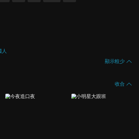
國人
顯示較少
收合