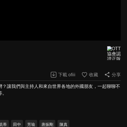
下載 ofiii
收藏
分享
灣？讓我們與主持人和來自世界各地的外國朋友，一起聊聊不
等。
凱蒂
田中
芳瑜
唐振剛
陳真