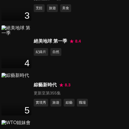
第2258集 各國感官知多少!! 探
烹飪
旅遊
美食
3
索世界從這開始!!
45
分鐘
第2259集 外國臉孔好吃香 台
絕美地球 第一季
8.4
灣人就是喜歡我?!
45
分鐘
紀錄片
自然
4
第2260集 注意!! 異軍突起 各國
酸民當道?!
45
分鐘
綜藝新時代
8.3
更新至第355集
第2261集 新住民心中的台灣
北中南東長這樣
實境秀
旅遊
綜藝
職場
5
45
分鐘
第2262集 外國人衝擊好大 台