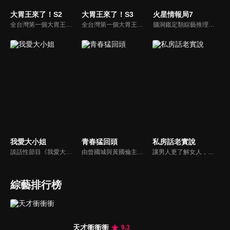
大胃王來了！S2
大胃王來了！S3
火星情報局7
全台灣第一個大胃王美食節目，由主持人帶領大胃王們及名人來賓吃遍台灣美食，每趟旅程都有不同的美食主題以及遊戲互動，並藉由大胃王幸福地享用，讓觀眾深刻了解台灣美食文化的豐富特色！
全台灣第一個大胃王美食節目，由主持人帶領大胃王們及名人來賓吃遍台灣美食，每趟旅程都有不同的美食主題以及遊戲互動，並藉由大胃王幸福地享用，讓觀眾深刻了解台灣美食文化的豐富特色！
腦洞鑑定類綜藝推理脫口秀，陣容為薛之謙、大張偉、楊迪、劉維、黃子弘凡、黃聖依、龐博等…節目圍繞著當下熱梗熱點、觀眾的興趣點、共鳴點展開故事；火星特工廣發英雄帖正面對撞，迎戰近年最出圈、最有趣、最敢說的廠牌大咖們。真金不怕火煉！一場席卷全網的廠牌巔峰之戰即將展開！
我愛大小姐
青春猛回頭
私房話老實說
談話性節目《我愛大小姐》是由吳淡如、林慧萍主持的一檔談話性節目，講訴女人間的那些事。
由曾國城與黃國倫主持，節目中邀請20位20歲以下青少年組成青春團，另一邊則為年紀相較成熟的藝人來賓為不老團，每集分別就一件青少年必定遇見的事件討論，看兩個不同年代的人們，所擁有的不同看法與立場。帶領讓觀眾一起回到那些年的青春歲月！
讓男人更了解女人，女人更了解自己 ，揭密女性私房話，讓療癒專家教你更愛自己！由于美人和納豆攜手主持，更多你想知道的女性私密話題都在《私房話老實說》。
綜藝排行榜
天才衝衝衝
9.3