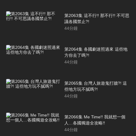
第2063集 這不行!! 那不行!! 不可思
議各國禁止?!
44
分鐘
第2064集 各國劇迷照過來 這些地
方你去了嗎?!
44
分鐘
第2065集 台灣人旅遊鬼打牆?! 這
些地方玩不膩嗎?!
44
分鐘
第2066集 Me Time!! 我就想一個
人…各國獨遊全攻略!!
44
分鐘