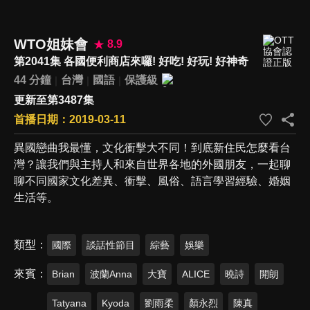
WTO姐妹會
8.9
第2041集 各國便利商店來囉! 好吃! 好玩! 好神奇
44 分鐘
台灣
國語
保護級
更新至第3487集
首播日期：2019-03-11
異國戀曲我最懂，文化衝擊大不同！到底新住民怎麼看台
灣？讓我們與主持人和來自世界各地的外國朋友，一起聊
聊不同國家文化差異、衝擊、風俗、語言學習經驗、婚姻
生活等。
類型
國際
談話性節目
綜藝
娛樂
來賓
Brian
波蘭Anna
大寶
ALICE
曉詩
開朗
Tatyana
Kyoda
劉雨柔
顏永烈
陳真