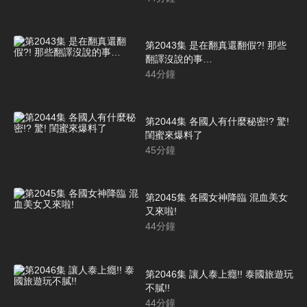
第2043集 是在翻真還翻假?! 那些
翻譯沒說的事…
44
分鐘
第2044集 各國人有什麼秘密!? 驚!
閨蜜來爆料了
45
分鐘
第2045集 各國女神降臨 混血美女
又來啦!
44
分鐘
第2046集 讓人泰上癮!! 泰國旅遊玩
不膩!!
44
分鐘