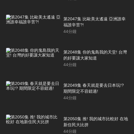
第2047集 比歐美太遙遠 亞洲誰幸
福誰辛苦?!
44
分鐘
第2048集 你的鬼島我的天堂! 台灣
的好要讓大家知道
44
分鐘
第2049集 春天就是要去日本玩!?
期間限定不容錯過!
44
分鐘
第2050集 推! 我的城市比較好 在地
新住民大比拼
44
分鐘