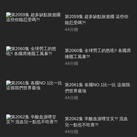
第2059集 超多缺點旅遊國 這些你
能忍受嗎?!
44
分鐘
第2060集 全球勞工的怒吼!! 各國席
捲罷工風暴?!
44
分鐘
第2061集 各國NO.1比一比 這個我
們世界最強
44
分鐘
第2062集 辛酸血淚哩甘災?! 混血
兒一點也不吃香?!
44
分鐘