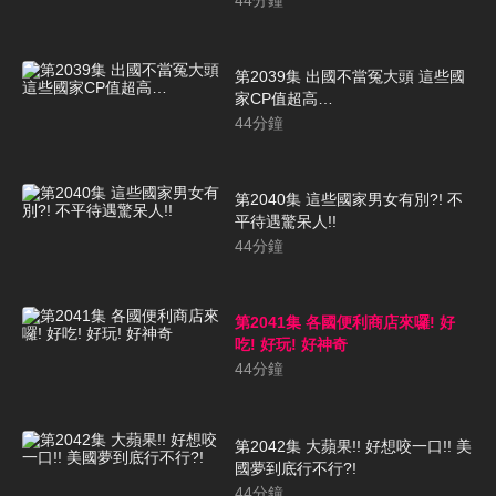
第2039集 出國不當冤大頭 這些國
家CP值超高…
44
分鐘
第2040集 這些國家男女有別?! 不
平待遇驚呆人!!
44
分鐘
第2041集 各國便利商店來囉! 好
吃! 好玩! 好神奇
44
分鐘
第2042集 大蘋果!! 好想咬一口!! 美
國夢到底行不行?!
44
分鐘