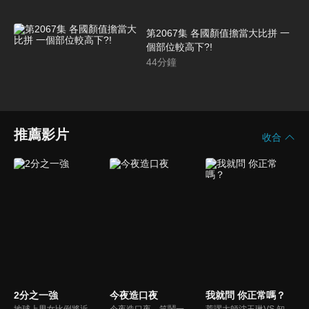
第2067集 各國顏值擔當大比拼 一
個部位較高下?!
44
分鐘
推薦影片
收合
2分之一強
今夜造口夜
我就問 你正常嗎？
地球上男女比例將近一比一，也就是有二分之一的女人。我們認為新世代的女人不論在能力、經濟、教育、工作上都不輸男人，這些獨立自主的女人早已撐起半邊天，她們有自己的價值觀和感情觀，我們稱她們是『二分之一強』。
今夜造口夜，笑鬧一整夜。以網路自製嘲諷節目走紅、在網路擁有廣大支持群眾和影響力的主播「視網膜」，藉此一揉合綜藝與喜劇之談話性節目，帶觀眾以輕鬆之方式，瞭解時下最熱門、最能引起共鳴的社會議題、現象和人物。 多元的切入角度、最輕鬆易懂的議題剖析、言論尺度不設限！
荒謬大師沈玉琳VS.知性作家​​于美人，首次聯手主持！雙方展現犀利又幽默的獨特主持風格引爆辛辣話題！