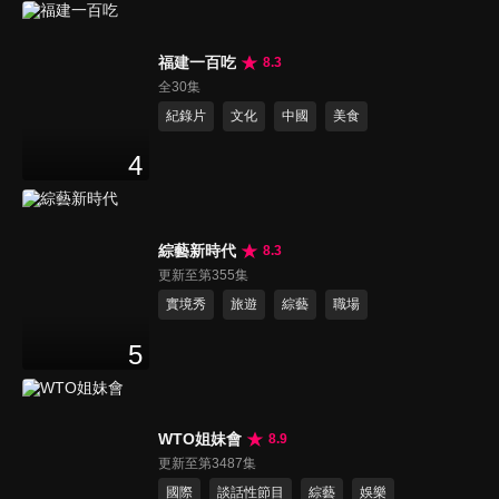
福建一百吃
8.3
全30集
紀錄片
文化
中國
美食
4
綜藝新時代
8.3
更新至第355集
實境秀
旅遊
綜藝
職場
5
WTO姐妹會
8.9
更新至第3487集
國際
談話性節目
綜藝
娛樂