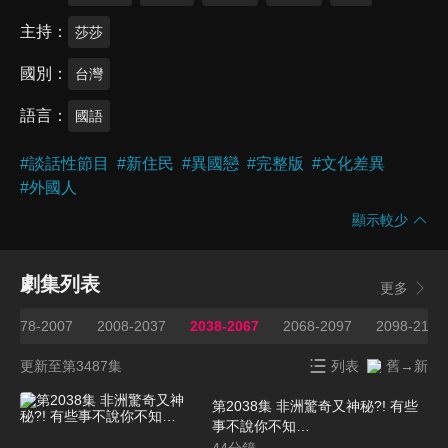
主持
莎莎
國別
台灣
語言
國語
#
談話性節目
#
新住民
#
異國戀
#
完整版
#
文化差異
#
外國人
顯示較少
劇集列表
更多
1978-2007
2008-2037
2038-2067
2068-2097
2098-2127
更新至第3487集
列表
舊→新
第2038集 非洲驚奇又神秘?! 有些
事不說你不知…
44
分鐘