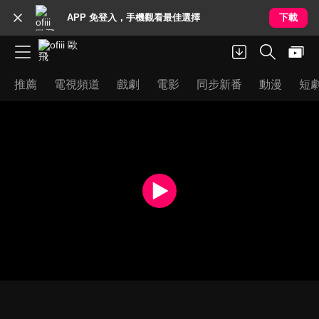
APP 免登入，手機觀看最佳選擇
下載
推薦
電視頻道
戲劇
電影
同步新番
動漫
短