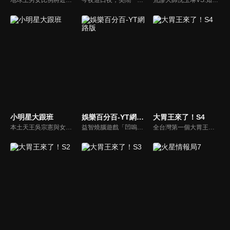
小明星大跟班
娛樂百分百-YT網路版
大胃王來了！S4
本土天王吳宗憲與女兒吳姍儒（Sandy）搭檔主持，每集邀請來賓暢談演藝圈大小事，父女檔聯手笑果十足，老梗搭上新世代，最新組合強勢登場！
益智燒腦遊戲「凹嗚狼人殺」激發你的邏輯推理能力，偶像巨星雲集，全球娛樂資訊，一手掌握不脫節！2025全新升級改版，盡在《娛樂百分百-YT網路版》！
全台灣第一個大胃王美食節目，由主持人帶領大胃王們及名人來賓吃遍台灣美食，每趟旅程都有不同的美食主題以及遊戲互動，並藉由大胃王幸福地享用，讓觀眾深刻了解台灣美食文化的豐富特色！