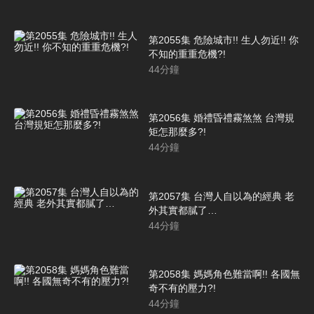
第2055集 危險城市!! 生人勿近!! 你
不知的重重危機?!
44
分鐘
第2056集 婚禮昏禮霧煞煞 台灣規
矩怎那麼多?!
44
分鐘
第2057集 台灣人自以為的經典 老
外其實都膩了…
44
分鐘
第2058集 媽媽角色難當啊!! 各國無
奇不有的壓力?!
44
分鐘