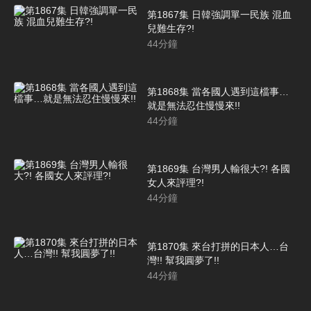
第1867集 日韓強調單一民族 混血
兒難生存?!
44
分鐘
第1868集 當各國人遇到這檔事…
就是無法忍住慢慢來!!
44
分鐘
第1869集 台灣男人輸很大?! 各國
女人來評理?!
44
分鐘
第1870集 來台打拼的日本人…台
灣!! 幫我圓夢了!!
44
分鐘