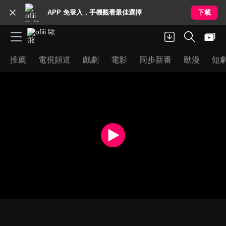
APP 免登入，手機觀看最佳選擇
下載
推薦
電視頻道
戲劇
電影
同步新番
動漫
短