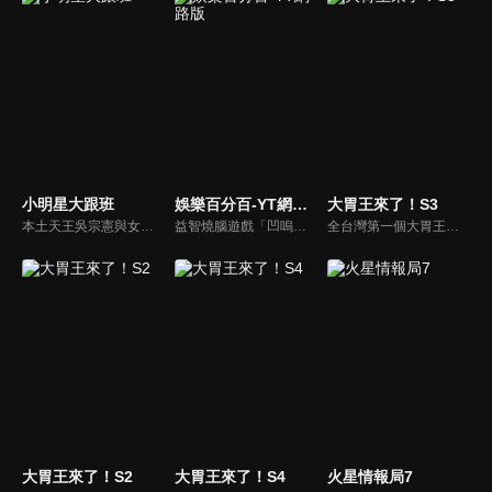
小明星大跟班
娛樂百分百-YT網路版
大胃王來了！S3
本土天王吳宗憲與女兒吳姍儒（Sandy）搭檔主持，每集邀請來賓暢談演藝圈大小事，父女檔聯手笑果十足，老梗搭上新世代，最新組合強勢登場！
益智燒腦遊戲「凹嗚狼人殺」激發你的邏輯推理能力，偶像巨星雲集，全球娛樂資訊，一手掌握不脫節！2025全新升級改版，盡在《娛樂百分百-YT網路版》！
全台灣第一個大胃王美食節目，由主持人帶領大胃王們及名人來賓吃遍台灣美食，每趟旅程都有不同的美食主題以及遊戲互動，並藉由大胃王幸福地享用，讓觀眾深刻了解台灣美食文化的豐富特色！
大胃王來了！S2
大胃王來了！S4
火星情報局7