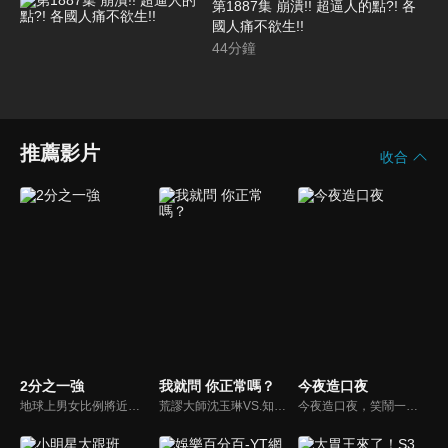
第1887集 崩潰!! 超逼人的點?! 各
國人痛不欲生!!
44
分鐘
推薦影片
收合
2分之一強
我就問 你正常嗎？
今夜造口夜
地球上男女比例將近一比一，也就是有二分之一的女人。我們認為新世代的女人不論在能力、經濟、教育、工作上都不輸男人，這些獨立自主的女人早已撐起半邊天，她們有自己的價值觀和感情觀，我們稱她們是『二分之一強』。
荒謬大師沈玉琳VS.知性作家​​于美人，首次聯手主持！雙方展現犀利又幽默的獨特主持風格引爆辛辣話題！
今夜造口夜，笑鬧一整夜。以網路自製嘲諷節目走紅、在網路擁有廣大支持群眾和影響力的主播「視網膜」，藉此一揉合綜藝與喜劇之談話性節目，帶觀眾以輕鬆之方式，瞭解時下最熱門、最能引起共鳴的社會議題、現象和人物。 多元的切入角度、最輕鬆易懂的議題剖析、言論尺度不設限！