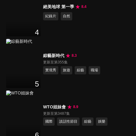
絕美地球 第一季
8.4
紀錄片
自然
4
綜藝新時代
8.3
更新至第355集
實境秀
旅遊
綜藝
職場
5
WTO姐妹會
8.9
更新至第3487集
國際
談話性節目
綜藝
娛樂
6