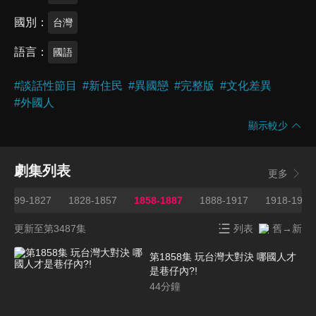
國別
台灣
語言
國語
#
談話性節目
#
新住民
#
異國戀
#
完整版
#
文化差異
#
外國人
顯示較少
劇集列表
更多
1799-1827
1828-1857
1858-1887
1888-1917
1918-1947
更新至第3487集
列表
舊→新
第1858集 玩台灣大對決 哪國人才
是巷仔內?!
44
分鐘