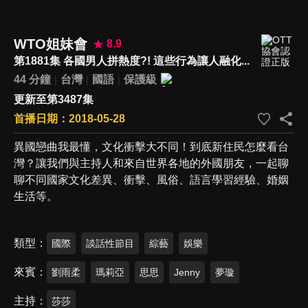
WTO姐妹會
8.9
第1881集 各國男人拼熱度?! 這些行為讓人融化...
44 分鐘
台灣
國語
保護級
更新至第3487集
首播日期：2018-05-28
異國戀曲我最懂，文化衝擊大不同！到底新住民怎麼看台
灣？讓我們與主持人和來自世界各地的外國朋友，一起聊
聊不同國家文化差異、衝擊、風俗、語言學習經驗、婚姻
生活等。
類型
國際
談話性節目
綜藝
娛樂
來賓
劉雨柔
瑪莉亞
思思
Jenny
夢璇
主持
莎莎