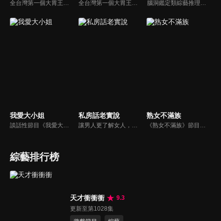
全台灣第一個大胃王美食節目，由主持人帶領大胃王們及名人來賓吃遍台灣美食，每趟旅程都有不同的美食主題以及遊戲互動，並藉由大胃王幸福地享用，讓觀眾深刻了解台灣美食文化的豐富特色！
全台灣第一個大胃王美食節目，由主持人帶領大胃王們及名人來賓吃遍台灣美食，每趟旅程都有不同的美食主題以及遊戲互動，並藉由大胃王幸福地享用，讓觀眾深刻了解台灣美食文化的豐富特色！
腦洞鑑定類綜藝推理脫口秀，陣容為薛之謙、大張偉、楊迪、劉維、黃子弘凡、黃聖依、龐博等…節目圍繞著當下熱梗熱點、觀眾的興趣點、共鳴點展開故事；火星特工廣發英雄帖正面對撞，迎戰近年最出圈、最有趣、最敢說的廠牌大咖們。真金不怕火煉！一場席卷全網的廠牌巔峰之戰即將展開！
我愛大小姐
私房話老實說
熟女不滿族
談話性節目《我愛大小姐》是由吳淡如、林慧萍主持的一檔談話性節目，講訴女人間的那些事。
讓男人更了解女人，女人更了解自己 ，揭密女性私房話，讓療癒專家教你更愛自己！由于美人和納豆攜手主持，更多你想知道的女性私密話題都在《私房話老實說》。
《熟女不滿族》節目主題均有關25-49歲的未婚女性，這些熟女們漂亮卻擔心嫁不出去，獨立卻希望有人疼，最怕寂寞，只能用工作填滿時間，她們是最矛盾最不滿足的一群人。
綜藝排行榜
天才衝衝衝
9.3
更新至第1028集