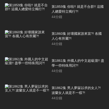
第1859集 你啦!! 就是不合群!! 這國
人總愛特立獨行?!
44
分鐘
第1860集 好壞國家誰來當?! 各國
人心有所屬?!
44
分鐘
第1861集 外國人的中文超級溜!! 盡
學一些特殊用詞?!
44
分鐘
第1862集 男人夢寐以求的女人?!
波蘭女人就是不一樣?!
44
分鐘