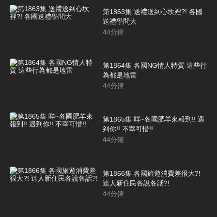
第1863集 送禮送到心坎裡?! 各國
送禮學問大
44
分鐘
第1864集 各國NG情人特質 這些行
為都是地雷
44
分鐘
第1865集 咩~各國肥羊來報到!! 遇
到你!! 不宰可惜!!
44
分鐘
第1866集 各國旅遊消費差很大?!
達人新住民各說各話?!
44
分鐘